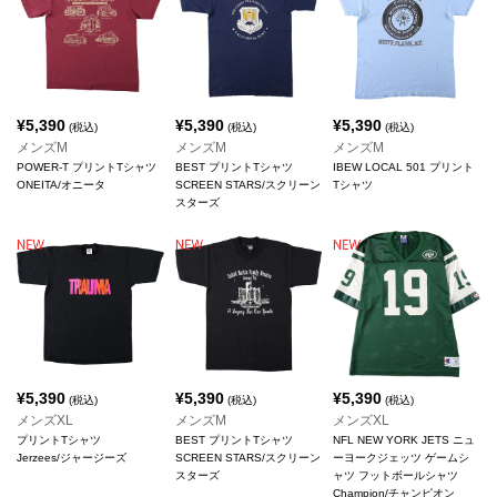
¥
5,390
¥
5,390
¥
5,390
(税込)
(税込)
(税込)
メンズM
メンズM
メンズM
POWER-T プリントTシャツ
BEST プリントTシャツ
IBEW LOCAL 501 プリント
ONEITA/オニータ
SCREEN STARS/スクリーン
Tシャツ
スターズ
¥
5,390
¥
5,390
¥
5,390
(税込)
(税込)
(税込)
メンズXL
メンズM
メンズXL
プリントTシャツ
BEST プリントTシャツ
NFL NEW YORK JETS ニュ
Jerzees/ジャージーズ
SCREEN STARS/スクリーン
ーヨークジェッツ ゲームシ
スターズ
ャツ フットボールシャツ
Champion/チャンピオン