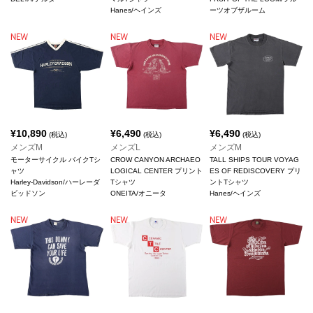
Hanes/ヘインズ
ーツオブザルーム
¥
10,890
¥
6,490
¥
6,490
(税込)
(税込)
(税込)
メンズM
メンズL
メンズM
モーターサイクル バイクTシ
CROW CANYON ARCHAEO
TALL SHIPS TOUR VOYAG
ャツ
LOGICAL CENTER プリント
ES OF REDISCOVERY プリ
Harley-Davidson/ハーレーダ
Tシャツ
ントTシャツ
ビッドソン
ONEITA/オニータ
Hanes/ヘインズ