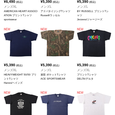
¥
6,490
¥
5,390
¥
5,390
(税込)
(税込)
(税込)
メンズXL
メンズL
メンズL
AMERICAN HEART ASSOCI
アドバタイジングTシャツ
BY RUSSELL プリントTシ
ATION プリントTシャツ
Russell/ラッセル
ャツ
sportswear
Jerzees/ジャージーズ
¥
5,390
¥
5,390
¥
5,390
(税込)
(税込)
(税込)
メンズXL
メンズL
メンズXL
HEAVYWEIGHT 50/50 プリ
迷彩 ポケットTシャツ
プリントTシャツ
ントTシャツ
ACE SPORTSWEAR
DELTA/デルタ
Hanes/ヘインズ