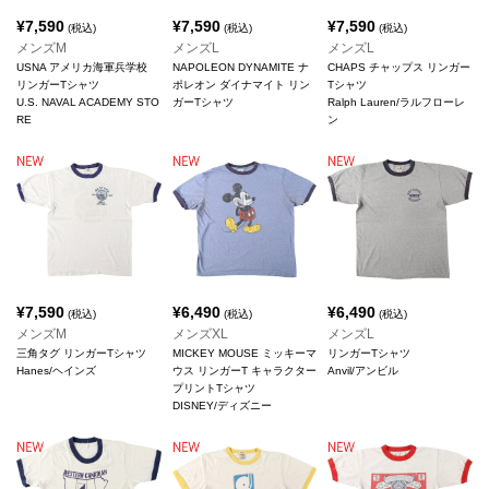
¥
7,590
¥
7,590
¥
7,590
(税込)
(税込)
(税込)
メンズM
メンズL
メンズL
USNA アメリカ海軍兵学校
NAPOLEON DYNAMITE ナ
CHAPS チャップス リンガー
リンガーTシャツ
ポレオン ダイナマイト リン
Tシャツ
U.S. NAVAL ACADEMY STO
ガーTシャツ
Ralph Lauren/ラルフローレ
RE
ン
¥
7,590
¥
6,490
¥
6,490
(税込)
(税込)
(税込)
メンズM
メンズXL
メンズL
三角タグ リンガーTシャツ
MICKEY MOUSE ミッキーマ
リンガーTシャツ
Hanes/ヘインズ
ウス リンガーT キャラクター
Anvil/アンビル
プリントTシャツ
DISNEY/ディズニー