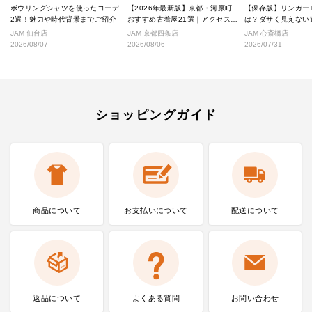
ボウリングシャツを使ったコーデ
【2026年最新版】京都・河原町
【保存版】リンガー
2選！魅力や時代背景までご紹介
おすすめ古着屋21選｜アクセス良
は？ダサく見えない
好な絶対行くべきショップ厳選！
なし完全ガイド
JAM 仙台店
JAM 京都四条店
JAM 心斎橋店
2026/08/07
2026/08/06
2026/07/31
ショッピングガイド
商品について
お支払いに
ついて
配送について
返品について
よくある質問
お問い合わせ