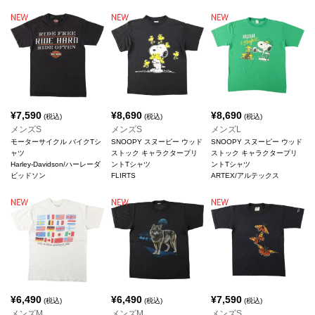
¥
7,590
¥
8,690
¥
8,690
(税込)
(税込)
(税込)
メンズS
メンズS
メンズL
モーターサイクル バイクTシ
SNOOPY スヌーピー ウッド
SNOOPY スヌーピー ウッド
ャツ
ストック キャラクタープリ
ストック キャラクタープリ
Harley-Davidson/ハーレーダ
ントTシャツ
ントTシャツ
ビッドソン
FLIRTS
ARTEX/アルテックス
¥
6,490
¥
6,490
¥
7,590
(税込)
(税込)
(税込)
メンズM
メンズM
メンズS