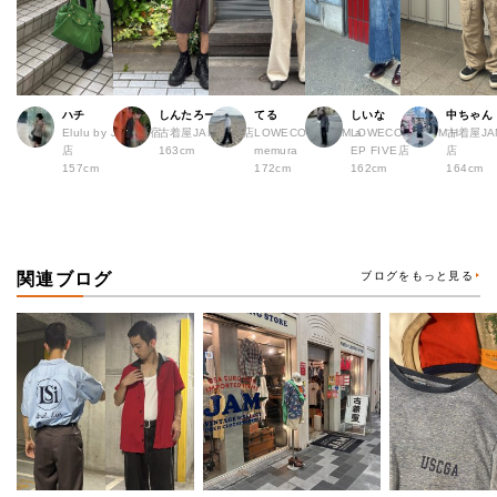
ハチ
しんたろー
てる
しいな
中ちゃん
Elulu by JAM 原宿
古着屋JAM 仙台店
LOWECO by JAM a
LOWECO by JAM H
古着屋JA
店
163cm
memura
EP FIVE店
店
157cm
172cm
162cm
164cm
関連ブログ
ブログをもっと見る