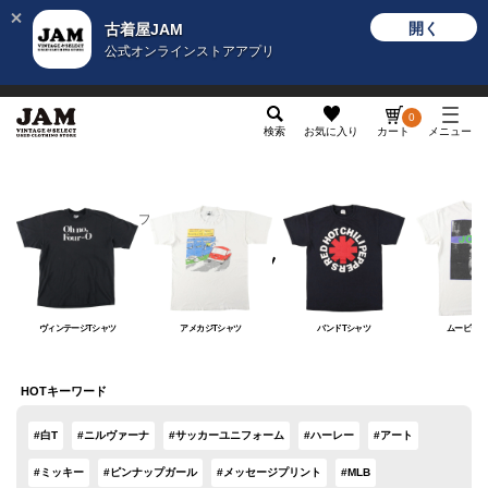
開く
古着屋JAM
公式オンラインストアアプリ
メンズ
レディース
カテゴリ
ヴィンテージ
グッ
0
検索
お気に入り
カート
メニュー
メンズ
トップス
Tシャツ
Tシャツ
ヴィンテージTシャツ
アメカジTシャツ
バンドTシャツ
ムービーT
HOTキーワード
#白T
#ニルヴァーナ
#サッカーユニフォーム
#ハーレー
#アート
#ミッキー
#ピンナップガール
#メッセージプリント
#MLB