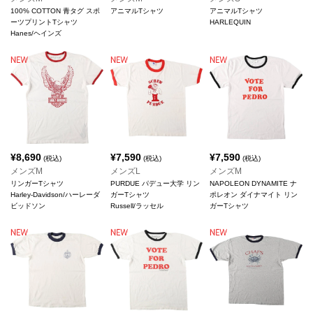
100% COTTON 青タグ スポ
アニマルTシャツ
アニマルTシャツ
ーツプリントTシャツ
HARLEQUIN
Hanes/ヘインズ
¥
8,690
¥
7,590
¥
7,590
(税込)
(税込)
(税込)
メンズM
メンズL
メンズM
リンガーTシャツ
PURDUE パデュー大学 リン
NAPOLEON DYNAMITE ナ
Harley-Davidson/ハーレーダ
ガーTシャツ
ポレオン ダイナマイト リン
ビッドソン
Russell/ラッセル
ガーTシャツ