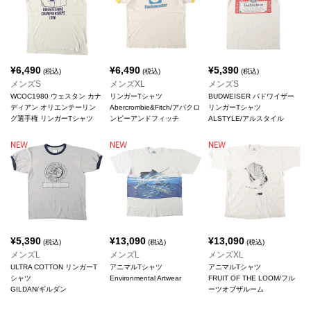
¥
6,490
¥
6,490
¥
5,390
(税込)
(税込)
(税込)
メンズS
メンズXL
メンズS
WCOC1980 ウェスタン カナ
リンガーTシャツ
BUDWEISER バドワイザー
ディアン オリエンテーリン
Abercrombie&Fitch/アバクロ
リンガーTシャツ
グ選手権 リンガーTシャツ
ンビーアンドフィッチ
ALSTYLE/アルスタイル
¥
5,390
¥
13,090
¥
13,090
(税込)
(税込)
(税込)
メンズL
メンズL
メンズXL
ULTRA COTTON リンガーT
アニマルTシャツ
アニマルTシャツ
シャツ
Environmental Artwear
FRUIT OF THE LOOM/フル
GILDAN/ギルダン
ーツオブザルーム