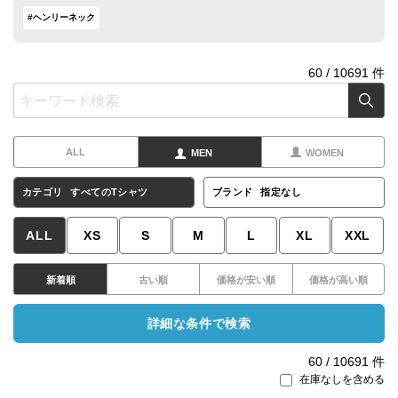
#ヘンリーネック
60
/
10691
件
ALL
MEN
WOMEN
カテゴリ
すべてのTシャツ
ブランド
指定なし
ALL
XS
S
M
L
XL
XXL
新着順
古い順
価格が安い順
価格が高い順
詳細な条件で検索
60
/
10691
件
在庫なしを含める