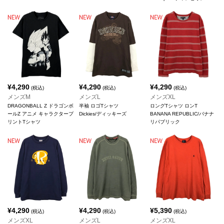
¥
4,290
¥
4,290
¥
4,290
(税込)
(税込)
(税込)
メンズM
メンズL
メンズXL
DRAGONBALL Z ドラゴンボ
半袖 ロゴTシャツ
ロングTシャツ ロンT
ールZ アニメ キャラクタープ
Dickies/ディッキーズ
BANANA REPUBLIC/バナナ
リントTシャツ
リパブリック
¥
4,290
¥
4,290
¥
5,390
(税込)
(税込)
(税込)
メンズXL
メンズL
メンズXL