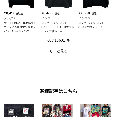
¥
6,490
¥
6,490
¥
7,590
(税込)
(税込)
(税込)
メンズXL
メンズL
メンズM
MY CHEMICAL ROMANCE
ロングTシャツ ロンT
ロングTシャツ ロンT
マイケミカルロマンス ロンT
FRUIT OF THE LOOM/フル
STUSSY/ステューシー
バンドTシャツ バンT
ーツオブザルーム
60
/
10691
件
もっと見る
関連記事はこちら