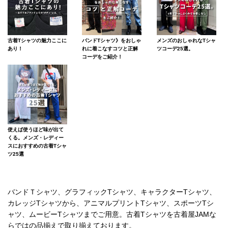
古着Tシャツの魅力ここに
バンドTシャツ》をおしゃ
メンズのおしゃれなTシャ
あり！
れに着こなすコツと正解
ツコーデ25選。
コーデをご紹介！
使えば使うほど味が出て
くる。メンズ・レディー
スにおすすめの古着Tシャ
ツ25選
バンドＴシャツ、グラフィックTシャツ、キャラクターTシャツ、
カレッジTシャツから、アニマルプリントTシャツ、スポーツTシ
ャツ、ムービーTシャツまでご用意。古着Tシャツを古着屋JAMな
らではの品揃えで取り揃えております。