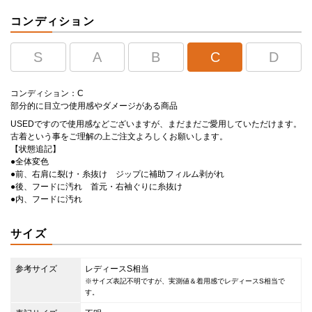
コンディション
S
A
B
C
D
コンディション：C
部分的に目立つ使用感やダメージがある商品
USEDですので使用感などございますが、まだまだご愛用していただけます。
古着という事をご理解の上ご注文よろしくお願いします。
【状態追記】
●全体変色
●前、右肩に裂け・糸抜け ジップに補助フィルム剥がれ
●後、フードに汚れ 首元・右袖ぐりに糸抜け
●内、フードに汚れ
サイズ
参考サイズ
レディースS相当
※サイズ表記不明ですが、実測値＆着用感でレディースS相当で
す。