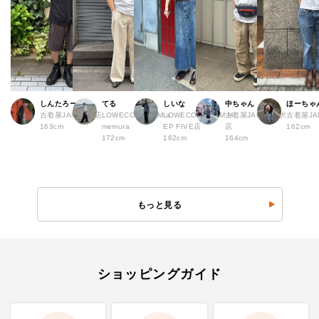
しんたろー
てる
しいな
中ちゃん
ほーちゃ
古着屋JAM 仙台店
LOWECO by JAM a
LOWECO by JAM H
古着屋JAM 下北沢
古着屋J
163cm
memura
EP FIVE店
店
162cm
172cm
162cm
164cm
もっと見る
ショッピングガイド