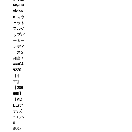
ley-Da
vidso
n スウ
ェット
フルジ
ップパ
ーカー
レディ
ースS
相当 /
eaa64
9220
【中
古】
【260
608】
【AD
EL/ア
デル】
¥
10,89
0
(税込)