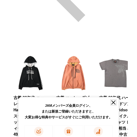
古着 00年代 ハー
古着 ハーレーダビ
古着 00年代 ハー
レーダビッドソン
ッドソン Harley-D
レーダビッドソン
JAMメンバーズ会員ログイン、
Harley-Davidson
avidson ラインス
Harley-Davidson
または新規ご登録いただきますと、
スウェットフルジ
トーン付き スウェ
モーターサイクル
大変お得な特典やサービスがすぐにご利用いただけます。
ップパーカー レデ
ットフルジップパ
バイクTシャツ レ
ィースL相当 /eaa6
ーカー レディース
ディースM相当 /ea
49222 【中古】
L相当 /eaa649221
a566008 【中古】