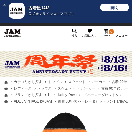
開く
古着屋JAM
公式オンラインストアアプリ
メンズ
レディース
カテゴリ
ヴィンテージ
グッ
0
検索
お気に入り
カート
メニュー
カテゴリから探す
トップス
スウェット
パーカー
古着 00年代
レディース
トップス
スウェット
パーカー
古着 00年代 ハーレ
ブランドから探す
H
Harley-Davidson／ハーレーダビッドソン
古
ADEL VINTAGE by JAM
古着 00年代 ハーレーダビッドソン Harley-D