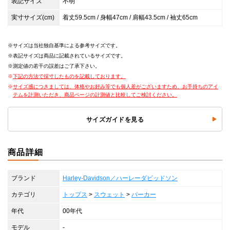
表記サイズ
不明
実寸サイズ(cm)
着丈59.5cm / 身幅47cm / 肩幅43.5cm / 袖丈65cm
サイズは当社独自基準による参考サイズです。
表記サイズは商品に記載されているサイズです。
測定値の若干の誤差はご了承下さい。
下記の方法で採寸したものを記載しております。
サイズ感につきましては、体格やお好み等でも個人差がございますため、お手持ちのアイ
テムを計測いただき、商品ページの計測値と比較してご検討ください。
サイズガイドを見る
商品詳細
ブランド
Harley-Davidson／ハーレーダビッドソン
カテゴリ
トップス
>
スウェット
>
パーカー
年代
00年代
モデル
-