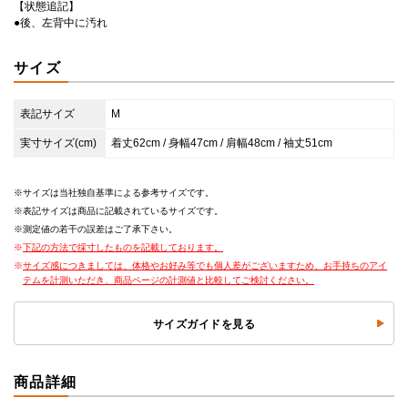
【状態追記】
●後、左背中に汚れ
サイズ
表記サイズ
M
実寸サイズ(cm)
着丈62cm / 身幅47cm / 肩幅48cm / 袖丈51cm
サイズは当社独自基準による参考サイズです。
表記サイズは商品に記載されているサイズです。
測定値の若干の誤差はご了承下さい。
下記の方法で採寸したものを記載しております。
サイズ感につきましては、体格やお好み等でも個人差がございますため、お手持ちのアイ
テムを計測いただき、商品ページの計測値と比較してご検討ください。
サイズガイドを見る
商品詳細