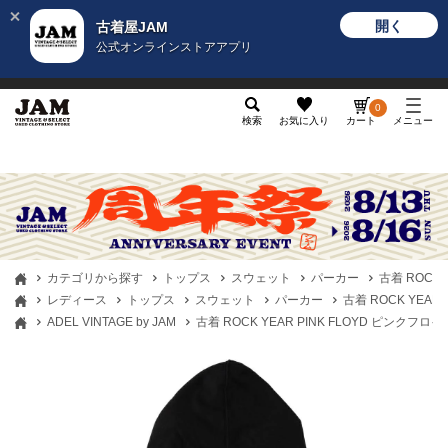
開く
古着屋JAM
公式オンラインストアアプリ
メンズ
レディース
カテゴリ
ヴィンテージ
グッ
0
検索
お気に入り
カート
メニュー
カテゴリから探す
トップス
スウェット
パーカー
古着 ROCK
レディース
トップス
スウェット
パーカー
古着 ROCK YEA
ADEL VINTAGE by JAM
古着 ROCK YEAR PINK FLOYD ピンク