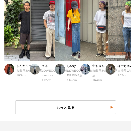
しんたろー
てる
しいな
中ちゃん
ほーちゃ
古着屋JAM 仙台店
LOWECO by JAM a
LOWECO by JAM H
古着屋JAM 下北沢
古着屋J
163cm
memura
EP FIVE店
店
162cm
172cm
162cm
164cm
もっと見る