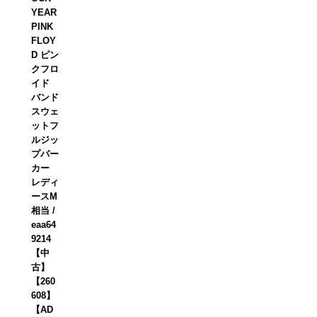
YEAR
PINK
FLOY
D ピン
クフロ
イド
バンド
スウェ
ットフ
ルジッ
プパー
カー
レディ
ースM
相当 /
eaa64
9214
【中
古】
【260
608】
【AD