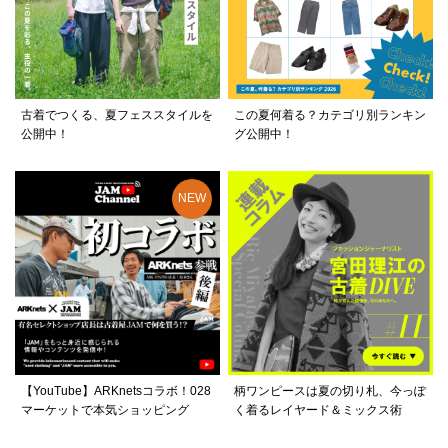
古着でつくる、夏フェススタイルを
この夏何着る？カテゴリ別ランキン
公開中！
グ公開中！
【YouTube】ARKnetsコラボ！028
柄ワンピースは夏の切り札、今っぽ
マーケットで本気ショッピング
く着るレイヤード＆ミックス術