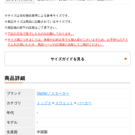
サイズは当社独自基準による参考サイズです。
表記サイズは商品に記載されているサイズです。
測定値の若干の誤差はご了承下さい。
下記の方法で採寸したものを記載しております。
サイズ感につきましては、体格やお好み等でも個人差がございますため、お手持ちのアイ
テムを計測いただき、商品ページの計測値と比較してご検討ください。
サイズガイドを見る
商品詳細
ブランド
Starter／スターター
カテゴリ
トップス
>
スウェット
>
パーカー
年代
-
モデル
-
生産国
中国製