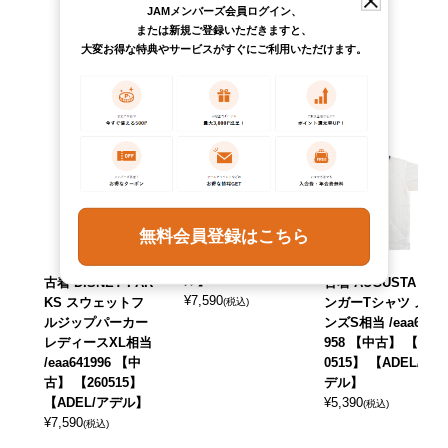
JAMメンバーズ会員ログイン、
または新規ご登録いただきますと、
大変お得な特典やサービスがすぐにご利用いただけます。
古着 jeanstar デニ
ムテーラードジャ
ケット レディース
L相当 /eaa640176
無料会員登録はこちら
【中古】 【26050
2】 【ADEL/アデ
ル】
古着 DISNEY PAR
古着 AUGUSTA リ
¥
7,590
KS スウェットフ
ンガーTシャツ メ
(税込)
ルジップパーカー
ンズS相当 /eaa641
レディースXL相当
958 【中古】 【26
/eaa641996 【中
0515】 【ADEL/ア
古】 【260515】
デル】
【ADEL/アデル】
¥
5,390
(税込)
¥
7,590
(税込)