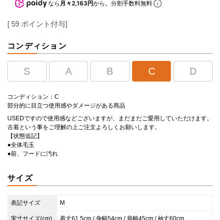
なら
月々2,163円
から。分割手数料無料
[
59
ポイント付与]
コンディション
S
A
B
C
D
コンディション：C
部分的に目立つ使用感やダメージがある商品
USEDですので使用感などございますが、まだまだご愛用していただけます。
古着という事をご理解の上ご注文よろしくお願いします。
【状態追記】
●全体毛玉
●前、フードに汚れ
サイズ
表記サイズ
M
実寸サイズ(cm)
着丈61.5cm / 身幅54cm / 肩幅45cm / 袖丈60cm