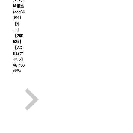
メンズ
M相当
/eaa64
1991
【中
古】
【260
525】
【AD
EL/ア
デル】
¥
6,490
(税込)