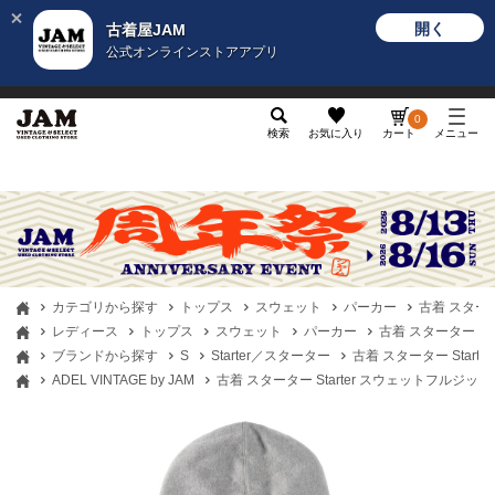
開く
古着屋JAM
公式オンラインストアアプリ
メンズ
レディース
カテゴリ
ヴィンテージ
グッ
0
検索
お気に入り
カート
メニュー
カテゴリから探す
トップス
スウェット
パーカー
古着 スタータ
レディース
トップス
スウェット
パーカー
古着 スターター St
ブランドから探す
S
Starter／スターター
古着 スターター Start
ADEL VINTAGE by JAM
古着 スターター Starter スウェットフルジップ