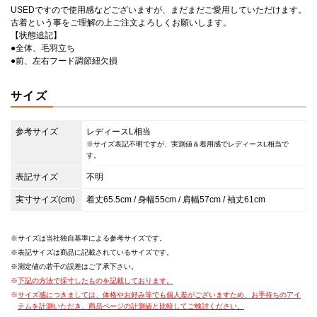
USEDですので使用感などございますが、まだまだご愛用していただけます。
古着という事をご理解の上ご注文よろしくお願いします。
【状態追記】
●全体、毛羽立ち
●前、左右フード調節紐欠損
サイズ
参考サイズ
レディースL相当
※サイズ表記不明ですが、実測値＆着用感でレディースL相当で
す。
表記サイズ
不明
実寸サイズ(cm)
着丈65.5cm / 身幅55cm / 肩幅57cm / 袖丈61cm
サイズは当社独自基準による参考サイズです。
表記サイズは商品に記載されているサイズです。
測定値の若干の誤差はご了承下さい。
下記の方法で採寸したものを記載しております。
サイズ感につきましては、体格やお好み等でも個人差がございますため、お手持ちのアイ
テムを計測いただき、商品ページの計測値と比較してご検討ください。