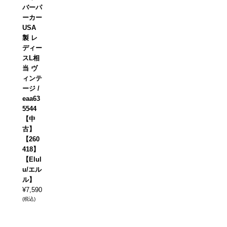
バーパ
ーカー
USA
製 レ
ディー
スL相
当 ヴ
ィンテ
ージ /
eaa63
5544
【中
古】
【260
418】
【Elul
u/エル
ル】
¥
7,590
(税込)