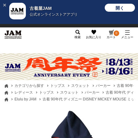
開く
古着屋JAM
公式オンラインストアアプリ
メンズ
レディース
カテゴリ
ヴィンテージ
グッ
0
検索
お気に入り
カート
メニュー
カテゴリから探す
トップス
スウェット
パーカー
古着 90年代
レディース
トップス
スウェット
パーカー
古着 90年代 ディズ
Elulu by JAM
古着 90年代 ディズニー DISNEY MICKEY MOUS