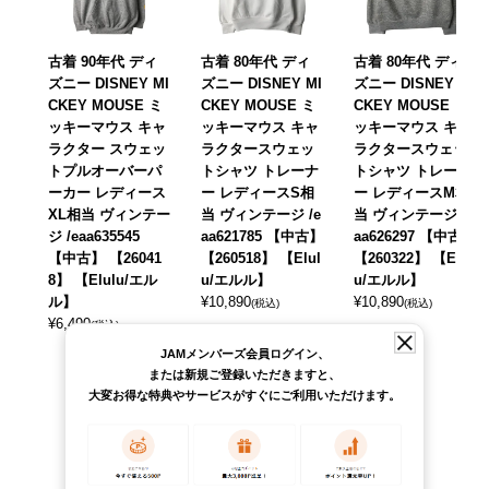
古着 90年代 ディ
古着 80年代 ディ
古着 80年代 ディ
ズニー DISNEY MI
ズニー DISNEY MI
ズニー DISNEY MI
CKEY MOUSE ミ
CKEY MOUSE ミ
CKEY MOUSE ミ
ッキーマウス キャ
ッキーマウス キャ
ッキーマウス キャ
ラクター スウェッ
ラクタースウェッ
ラクタースウェッ
トプルオーバーパ
トシャツ トレーナ
トシャツ トレーナ
ーカー レディース
ー レディースS相
ー レディースM相
XL相当 ヴィンテー
当 ヴィンテージ /e
当 ヴィンテージ /e
ジ /eaa635545
aa621785 【中古】
aa626297 【中古】
【中古】 【26041
【260518】 【Elul
【260322】 【Elul
8】 【Elulu/エル
u/エルル】
u/エルル】
ル】
¥
10,890
¥
10,890
(税込)
(税込)
¥
6,490
(税込)
JAMメンバーズ会員ログイン、
または新規ご登録いただきますと、
大変お得な特典やサービスがすぐにご利用いただけます。