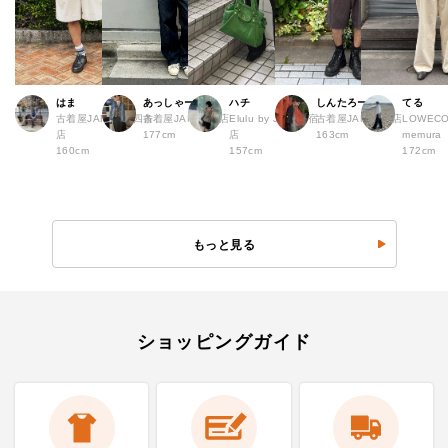
はま
あっしゃー
ハチ
しんたろー
てる
古着屋JAM 京都四条
古着屋JAM 原宿店
Elulu by JAM 原宿
古着屋JAM 仙台店
LOWECO 
店
177cm
店
163cm
memura
160cm
157cm
172cm
もっと見る
ショッピングガイド