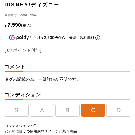
DISNEY/ディズニー
商品番号
eaa635544
7,590
¥
税込
なら
月々2,530円
から。分割手数料無料
[
69
ポイント付与]
コメント
タグ未記載の為、一部詳細が不明です。
コンディション
S
A
B
C
D
コンディション：C
部分的に目立つ使用感やダメージがある商品