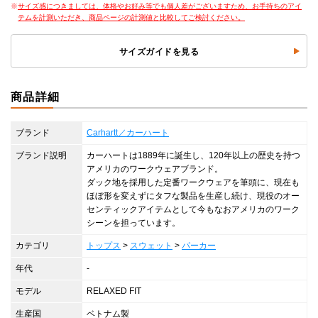
サイズ感につきましては、体格やお好み等でも個人差がございますため、お手持ちのアイ
テムを計測いただき、商品ページの計測値と比較してご検討ください。
サイズガイドを見る
商品詳細
ブランド
Carhartt／カーハート
ブランド説明
カーハートは1889年に誕生し、120年以上の歴史を持つ
アメリカのワークウェアブランド。
ダック地を採用した定番ワークウェアを筆頭に、現在も
ほぼ形を変えずにタフな製品を生産し続け、現役のオー
センティックアイテムとして今もなおアメリカのワーク
シーンを担っています。
カテゴリ
トップス
>
スウェット
>
パーカー
年代
-
モデル
RELAXED FIT
生産国
ベトナム製