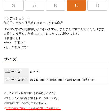
S
A
B
C
D
コンディション：C
部分的に目立つ使用感やダメージがある商品
USEDですので使用感などございますが、まだまだご愛用していただけます。
古着という事をご理解の上ご注文よろしくお願いします。
【状態追記】
●全体、毛羽立ち
●前、左右腕に汚れ
サイズ
表記サイズ
S (4-6)
実寸サイズ(cm)
着丈59.5cm / 身幅53.5cm / 肩幅42cm / 袖丈63cm
サイズは当社独自基準による参考サイズです。
表記サイズは商品に記載されているサイズです。
測定値の若干の誤差はご了承下さい。
下記の方法で採寸したものを記載しております。