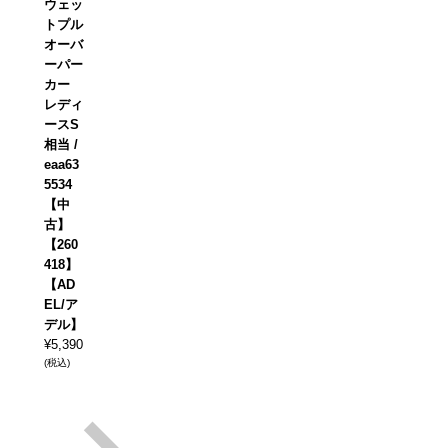
ウェッ
トプル
オーバ
ーパー
カー
レディ
ースS
相当 /
eaa63
5534
【中
古】
【260
418】
【AD
EL/ア
デル】
¥
5,390
(税込)