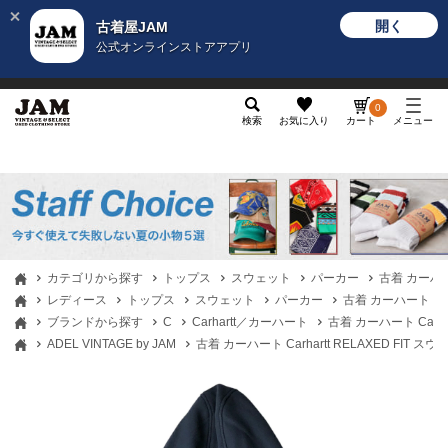
開く
古着屋JAM
公式オンラインストアアプリ
メンズ
レディース
カテゴリ
ヴィンテージ
グッ
0
検索
お気に入り
カート
メニュー
カテゴリから探す
トップス
スウェット
パーカー
古着 カーハー
レディース
トップス
スウェット
パーカー
古着 カーハート Ca
ブランドから探す
C
Carhartt／カーハート
古着 カーハート Carh
ADEL VINTAGE by JAM
古着 カーハート Carhartt RELAXED FI