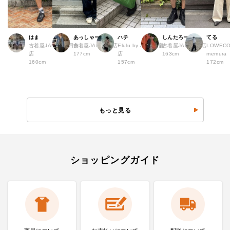
はま
あっしゃー
ハチ
しんたろー
てる
古着屋JAM 京都四条
古着屋JAM 原宿店
Elulu by JAM 原宿
古着屋JAM 仙台店
LOWECO 
店
177cm
店
163cm
memura
160cm
157cm
172cm
もっと見る
ショッピングガイド