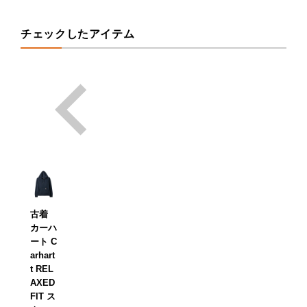
チェックしたアイテム
古着
カーハ
ート C
arhart
t REL
AXED
FIT ス