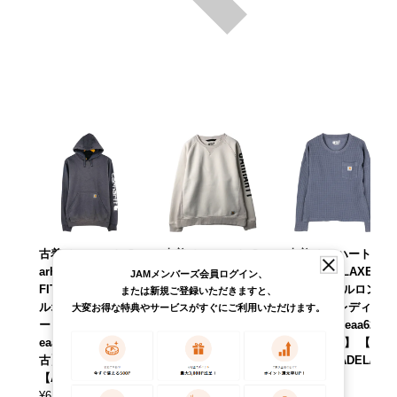
古着 カーハート C
古着 カーハート C
古着 カーハート C
arhartt ORIGINAL
arhartt RELAXED
arhartt RELAXED
JAMメンバーズ会員ログイン、
FIT スウェットプ
FIT ロゴスウェッ
FIT サーマルロンT
または新規ご登録いただきますと、
ルオーバーパーカ
トシャツ トレーナ
ワッフル レディー
大変お得な特典やサービスがすぐにご利用いただけます。
ー メンズXS相当 /
ー レディースXL相
スXS相当 /eaa629
eaa620584 【中
当 /eaa635532
167 【中古】 【26
古】 【260530】
【中古】 【26041
0403】 【ADEL/ア
【ADEL/アデル】
8】 【ADEL/アデ
デル】
¥
6,490
ル】
¥
5,390
(税込)
(税込)