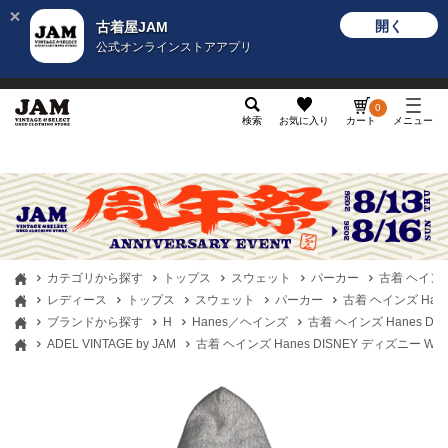
開く
古着屋JAM
公式オンラインストアアプリ
メンズ
レディース
カテゴリ
ヴィンテージ
グッ
0
検索
お気に入り
カート
メニュー
カテゴリから探す
トップス
スウェット
パーカー
古着 ヘインズ
レディース
トップス
スウェット
パーカー
古着 ヘインズ Han
ブランドから探す
H
Hanes／ヘインズ
古着 ヘインズ Hanes D
ADEL VINTAGE by JAM
古着 ヘインズ Hanes DISNEY ディズニー 