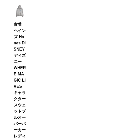
古着
ヘイン
ズ Ha
nes DI
SNEY
ディズ
ニー
WHER
E MA
GIC LI
VES
キャラ
クター
スウェ
ットプ
ルオー
バーパ
ーカー
レディ