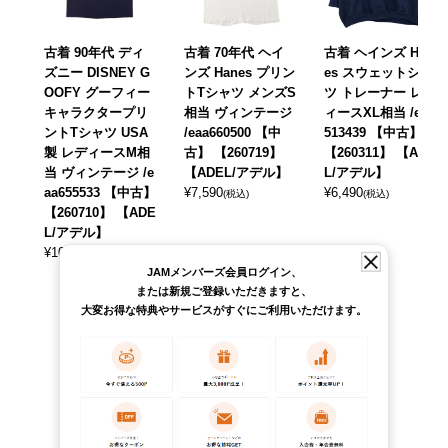
古着 90年代 ディ
古着 70年代 ヘイ
古着 ヘインズ Han
ズニー DISNEY G
ンズ Hanes プリン
es スウェットシャ
OOFY グーフィー
トTシャツ メンズS
ツ トレーナー レデ
キャラクタープリ
相当 ヴィンテージ
ィースXL相当 /eaa
ントTシャツ USA
/eaa660500 【中
513439 【中古】
製 レディースM相
古】 【260719】
【260311】 【ADE
当 ヴィンテージ /e
【ADEL/アデル】
L/アデル】
aa655533 【中古】
¥
7,590
¥
6,490
(税込)
(税込)
【260710】 【ADE
L/アデル】
¥
10,890
(税込)
JAMメンバーズ会員ログイン、
または新規ご登録いただきますと、
大変お得な特典やサービスがすぐにご利用いただけます。