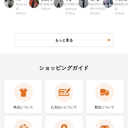
Elulu by JAM 原宿
古着屋JAM 仙台店
LOWECO by JAM a
LOWECO by JAM H
古着屋JA
店
163cm
memura
EP FIVE店
店
157cm
172cm
162cm
164cm
もっと見る
ショッピングガイド
商品について
お支払いに
ついて
配送について