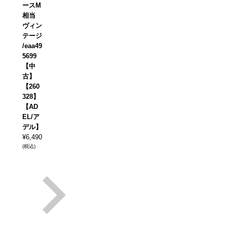
ースM
相当
ヴィン
テージ
/eaa49
5699
【中
古】
【260
328】
【AD
EL/ア
デル】
¥
6,490
(税込)