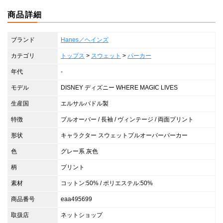
商品詳細
ブランド
Hanes／ヘインズ
カテゴリ
トップス
>
スウェット
>
パーカー
年代
-
モデル
DISNEY ディズニー WHERE MAGIC LIVES
生産国
エルサルバドル製
特徴
プルオーバー / 長袖 / ヴィンテージ / 両面プリント
形状
キャラクター スウェットプルオーバーパーカー
色
グレー系 灰色
柄
プリント
素材
コットン:50% / ポリエステル:50%
商品番号
eaa495699
取扱店
ネットショップ