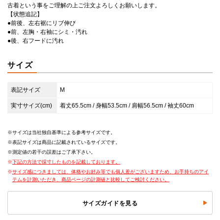
古着という事をご理解の上ご注文よろしくお願いします。
【状態追記】
●前後、左右裾にリブ伸び
●前、左胸・右袖にシミ・汚れ
●後、右フードに汚れ
サイズ
表記サイズ
M
実寸サイズ(cm)
着丈65.5cm / 身幅53.5cm / 肩幅56.5cm / 袖丈60cm
サイズは当社独自基準による参考サイズです。
表記サイズは商品に記載されているサイズです。
測定値の若干の誤差はご了承下さい。
下記の方法で採寸したものを記載しております。
サイズ感につきましては、体格やお好み等でも個人差がございますため、お手持ちのアイ
テムを計測いただき、商品ページの計測値と比較してご検討ください。
サイズガイドを見る