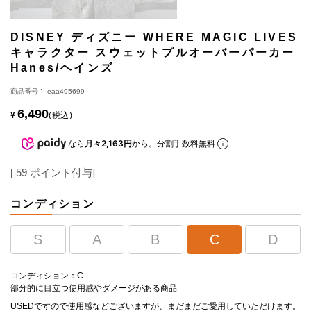
DISNEY ディズニー WHERE MAGIC LIVES
キャラクター スウェットプルオーバーパーカー
Hanes/ヘインズ
商品番号
eaa495699
6,490
¥
税込
なら
月々2,163円
から。分割手数料無料
[
59
ポイント付与]
コンディション
S
A
B
C
D
コンディション：C
部分的に目立つ使用感やダメージがある商品
USEDですので使用感などございますが、まだまだご愛用していただけます。