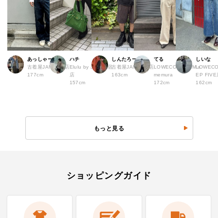
あっしゃー
ハチ
しんたろー
てる
しいな
古着屋JAM 原宿店
Elulu by JAM 原宿
古着屋JAM 仙台店
LOWECO by JAM a
LOWECO
177cm
店
163cm
memura
EP FI
157cm
172cm
162cm
もっと見る
ショッピングガイド