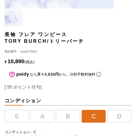
長袖 フレア ワンピース
TORY BURCH/トリーバーチ
商品番号
eaa572062
10,890
¥
税込
なら
月々3,630円
から。分割手数料無料
[
99
ポイント付与]
コンディション
S
A
B
C
D
コンディション：C