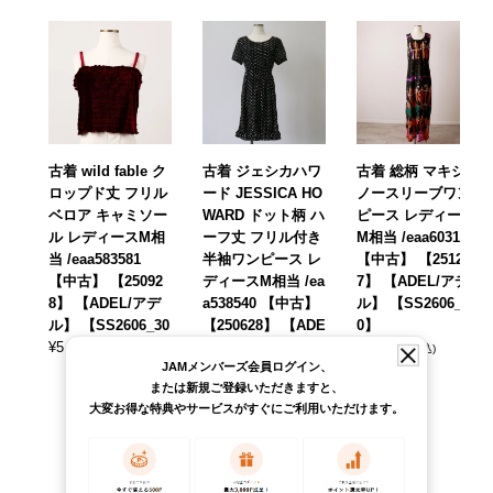
古着 wild fable ク
古着 ジェシカハワ
古着 総柄 マキシ丈
ロップド丈 フリル
ード JESSICA HO
ノースリーブワン
ベロア キャミソー
WARD ドット柄 ハ
ピース レディース
ル レディースM相
ーフ丈 フリル付き
M相当 /eaa603130
当 /eaa583581
半袖ワンピース レ
【中古】 【25120
【中古】 【25092
ディースM相当 /ea
7】 【ADEL/アデ
8】 【ADEL/アデ
a538540 【中古】
ル】 【SS2606_1
ル】 【SS2606_30
【250628】 【ADE
0】
¥
5,390
L/アデル】 【SS2
¥
10,890
(税込)
(税込)
JAMメンバーズ会員ログイン、
606_30
または新規ご登録いただきますと、
¥
9,790
(税込)
大変お得な特典やサービスがすぐにご利用いただけます。