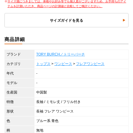
サイズ感につきましては、体格やお好み等でも個人差がございますため、お手持ちのアイ
テムを計測いただき、商品ページの計測値と比較してご検討ください。
サイズガイドを見る
商品詳細
ブランド
TORY BURCH／トリーバーチ
カテゴリ
トップス
>
ワンピース
>
フレアワンピース
年代
-
モデル
-
生産国
中国製
特徴
長袖 / ミモレ丈 / フリル付き
形状
長袖 フレア ワンピース
色
ブルー系 青色
柄
無地