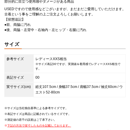
部分的に目立つ使用感やダメージがある商品
USEDですので使用感などございますが、まだまだご愛用していただけます。
古着という事をご理解の上ご注文よろしくお願いします。
【状態追記】
●前、両脇に汚れ
●後、両脇・左背中・右袖内・左ヒップ・右腿に汚れ
サイズ
参考サイズ
レディースXXS相当
※サイズ表記00ですが、実測値＆着用感でレディースXXS相当で
す。
表記サイズ
00
実寸サイズ(cm)
総丈107.5cm / 身幅37.5cm / 肩幅37.5cm / 袖丈60cm / ウ
エスト52-80cm
サイズは当社独自基準による参考サイズです。
表記サイズは商品に記載されているサイズです。
測定値の若干の誤差はご了承下さい。
下記の方法で採寸したものを記載しております。