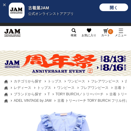
開く
古着屋JAM
公式オンラインストアアプリ
メンズ
レディース
カテゴリ
ヴィンテージ
グッ
0
検索
お気に入り
カート
メニュー
カテゴリから探す
トップス
ワンピース
フレアワンピース
古着
レディース
トップス
ワンピース
フレアワンピース
古着 トリー
ブランドから探す
T
TORY BURCH／トリーバーチ
古着 トリーバ
ADEL VINTAGE by JAM
古着 トリーバーチ TORY BURCH フリル付き 