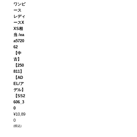
ワンピ
ース
レディ
ースX
XS相
当 /ea
a5720
62
【中
古】
【250
811】
【AD
EL/ア
デル】
【SS2
606_3
0
¥
10,89
0
(税込)