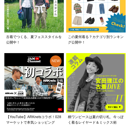
古着でつくる、夏フェススタイルを
この夏何着る？カテゴリ別ランキン
公開中！
グ公開中！
【YouTube】ARKnetsコラボ！028
柄ワンピースは夏の切り札、今っぽ
マーケットで本気ショッピング
く着るレイヤード＆ミックス術