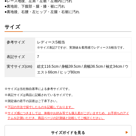
●レース地後、左肩・左裾・左袖内に汚れ
●裏地前、下腹部・腿・膝・裾に汚れ
●裏地後、右腰・左ヒップ・左腿・右裾に汚れ
サイズ
参考サイズ
レディースS相当
※サイズ表記7ですが、実測値＆着用感でレディースS相当です。
表記サイズ
7
実寸サイズ(cm)
総丈116.5cm / 身幅39.5cm / 肩幅36.5cm / 袖丈34cm / ウ
エスト66cm / ヒップ80cm
サイズは当社独自基準による参考サイズです。
表記サイズは商品に記載されているサイズです。
測定値の若干の誤差はご了承下さい。
下記の方法で採寸したものを記載しております。
サイズ感につきましては、体格やお好み等でも個人差がございますため、お手持ちのアイ
テムを計測いただき、商品ページの計測値と比較してご検討ください。
サイズガイドを見る