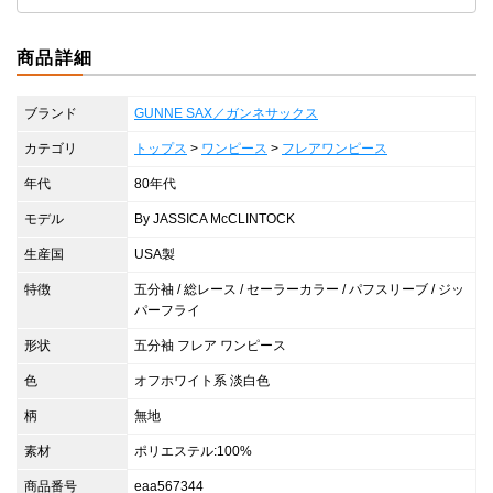
商品詳細
ブランド
GUNNE SAX／ガンネサックス
カテゴリ
トップス
>
ワンピース
>
フレアワンピース
年代
80年代
モデル
By JASSICA McCLINTOCK
生産国
USA製
特徴
五分袖 / 総レース / セーラーカラー / パフスリーブ / ジッ
パーフライ
形状
五分袖 フレア ワンピース
色
オフホワイト系 淡白色
柄
無地
素材
ポリエステル:100%
商品番号
eaa567344