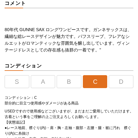
コメント
80年代 GUNNE SAX ロングワンピースです。ガンネサックスは、
繊細な総レースデザインが魅力です。パフスリーブ、フレアなシ
ルエットがロマンティックな雰囲気を醸し出しています。ヴィン
テージドレスとしての存在感も抜群の一着です。"
コンディション
S
A
B
C
D
コンディション：C
部分的に目立つ使用感やダメージがある商品
USEDですので使用感などございますが、まだまだご愛用していただけます。
古着という事をご理解の上ご注文よろしくお願いします。
【状態追記】
●レース地前、襟ぐり(内)・肩・胸・左袖・腹部・左腰・腿・裾に汚れ 襟ぐ
り(内)に糸抜け