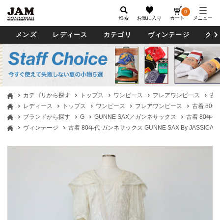
0
検索
お気に入り
カート
メニュー
メンズ
レディース
カテゴリ
ヴィンテージ
グッ
カテゴリから探す
トップス
ワンピース
フレアワンピース
古着
レディース
トップス
ワンピース
フレアワンピース
古着 80年
ブランドから探す
G
GUNNE SAX／ガンネサックス
古着 80年代
ヴィンテージ
古着 80年代 ガンネサックス GUNNE SAX By JASSI