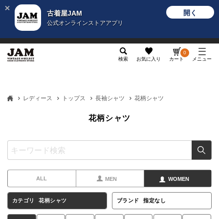
開く
古着屋JAM
公式オンラインストアアプリ
メンズ
レディース
カテゴリ
ヴィンテージ
グッ
0
検索
お気に入り
カート
メニュー
レディース
トップス
長袖シャツ
花柄シャツ
花柄シャツ
ALL
MEN
WOMEN
カテゴリ
花柄シャツ
ブランド
指定なし