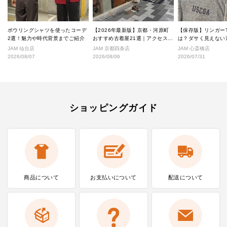
ボウリングシャツを使ったコーデ
【2026年最新版】京都・河原町
【保存版】リンガー
2選！魅力や時代背景までご紹介
おすすめ古着屋21選｜アクセス良
は？ダサく見えない
好な絶対行くべきショップ厳選！
なし完全ガイド
JAM 仙台店
JAM 京都四条店
JAM 心斎橋店
2026/08/07
2026/08/06
2026/07/31
ショッピングガイド
商品について
お支払いに
ついて
配送について