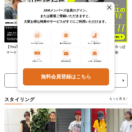
JAMメンバーズ会員ログイン、
または新規ご登録いただきますと、
大変お得な特典やサービスがすぐにご利用いただけます。
【YouTube】ARKnetsコラボ！028
柄ワンピースは夏の切り札、今っぽ
マーケットで本気ショッピング
く着るレイヤード＆ミックス術
無料会員登録はこちら
トピックス・特集をもっと見る
スタイリング
もっと見る