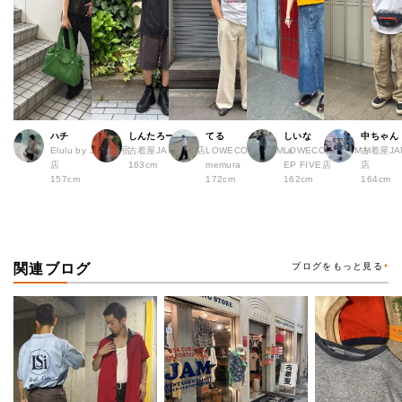
ハチ
しんたろー
てる
しいな
中ちゃん
Elulu by JAM 原宿
古着屋JAM 仙台店
LOWECO by JAM a
LOWECO by JAM H
古着屋JA
店
163cm
memura
EP FIVE店
店
157cm
172cm
162cm
164cm
関連ブログ
ブログをもっと見る