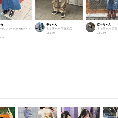
いな
中ちゃん
ほーちゃん
WECO by JAM HEP FIV
古着屋JAM 下北沢店
古着屋JAM 広
店
164cm
162cm
2cm