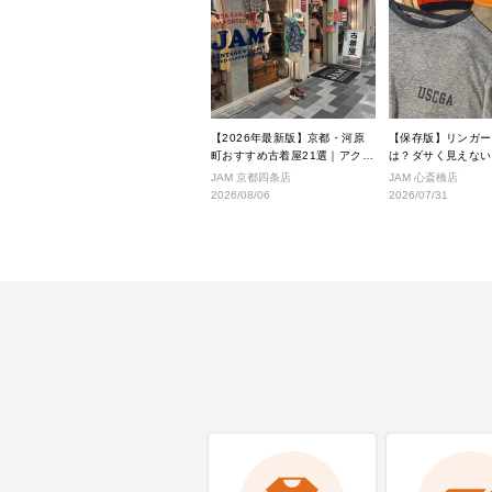
【2026年最新版】京都・河原
【保存版】リンガー
町おすすめ古着屋21選｜アクセ
は？ダサく見えない
ス良好な絶対行くべきショップ
こなし完全ガイド
JAM 京都四条店
JAM 心斎橋店
厳選！
2026/08/06
2026/07/31