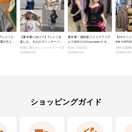
Tシャツと
【夏本番に向けて】Tシャツを
夏本番！個性派リメイクアイテ
【26ヴィ
選び方と着
楽しむ、大人のヴィンテージス
ムで自分だけのsummerスタイ
AM VINT
タイル
ルへ！
に入荷され
ADEL 堀江オレンジストリート店
Elulu 下北沢店
JAM 心斎橋
テムをご紹
2026/07/31
2026/07/26
2026/07/25
ショッピングガイド