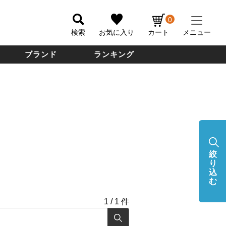
0
検索
お気に入り
カート
メニュー
ブランド
ランキング
絞
り
込
む
1
/
1
件