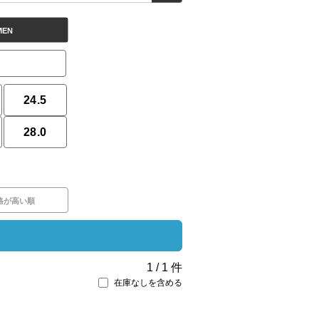
MEN
24.5
28.0
格が高い順
1
/
1
件
在庫なしを含める