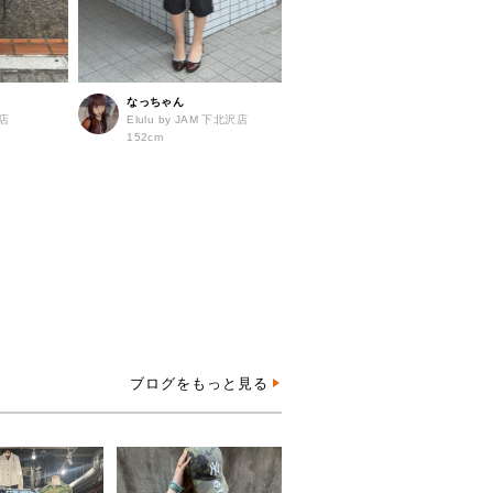
なっちゃん
島店
Elulu by JAM 下北沢店
152cm
ブログをもっと見る