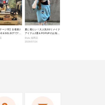
ンテージ市】古着屋J
夏に着たい！大人気SSリメイク
AGE＆SELECTで7月
アイテム2選＆POPUPのお知ら
るヴィンテージアイ
せ
店
Elulu 福岡店
介。
2026/07/24