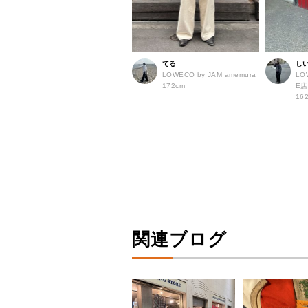
てる
し
LOWECO by JAM amemura
LO
172cm
E
16
関連ブログ