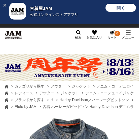
開く
古着屋JAM
公式オンラインストアアプリ
メンズ
レディース
カテゴリ
ヴィンテージ
グッ
0
検索
お気に入り
カート
メニュー
カテゴリから探す
アウター
ジャケット
デニム・コーデュロイジ
レディース
アウター
ジャケット
デニム・コーデュロイジャケッ
ブランドから探す
H
Harley-Davidson／ハーレーダビッドソン
古
Elulu by JAM
古着 ハーレーダビッドソン Harley-Davidson デニムラ