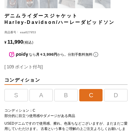
デニムライダースジャケット
Harley-Davidson/ハーレーダビッドソン
商品番号
eaa627953
11,990
¥
税込
なら
月々3,996円
から。分割手数料無料
[
109
ポイント付与]
コンディション
S
A
B
C
D
コンディション：C
部分的に目立つ使用感やダメージがある商品
USEDデニムですので使用感、擦れ、色落ちなどございますが、まだまだご愛
用していただけます。 古着という事をご理解の上ご注文よろしくお願いしま