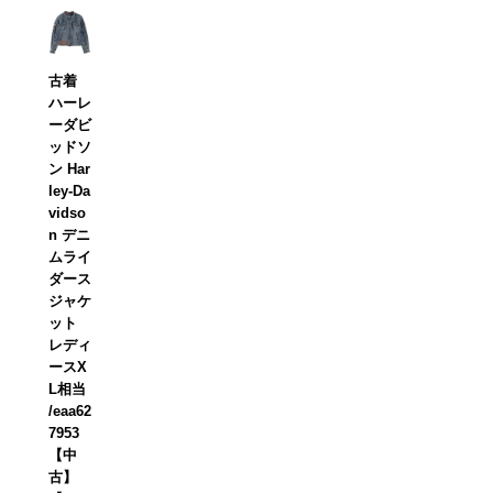
古着
ハーレ
ーダビ
ッドソ
ン Har
ley-Da
vidso
n デニ
ムライ
ダース
ジャケ
ット
レディ
ースX
L相当
/eaa62
7953
【中
古】