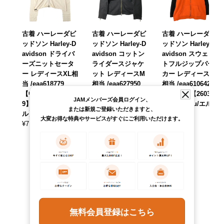
古着 ハーレーダビ
古着 ハーレーダビ
古着 ハーレーダビ
ッドソン Harley-D
ッドソン Harley-D
ッドソン Harley-D
avidson ドライバ
avidson コットン
avidson スウェッ
ーズニットセータ
ライダースジャケ
トフルジップパー
ー レディースXL相
ット レディースM
カー レディースXL
当 /eaa618779
相当 /eaa627950
相当 /eaa610642
【中古】 【26051
【中古】 【26040
【中古】 【26030
JAMメンバーズ会員ログイン、
9】 【Elulu/エル
2】 【Elulu/エル
9】 【Elulu/エル
または新規ご登録いただきますと、
ル】
ル】
ル】
大変お得な特典やサービスがすぐにご利用いただけます。
¥
7,590
¥
8,690
¥
9,790
(税込)
(税込)
(税込)
無料会員登録はこちら