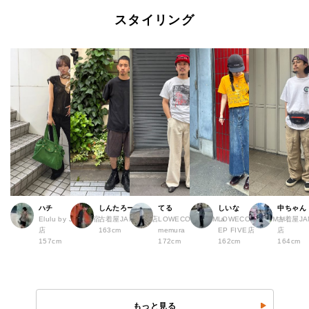
スタイリング
ハチ
しんたろー
てる
しいな
中ちゃん
Elulu by JAM 原宿
古着屋JAM 仙台店
LOWECO by JAM a
LOWECO by JAM H
古着屋JA
店
163cm
memura
EP FIVE店
店
157cm
172cm
162cm
164cm
もっと見る