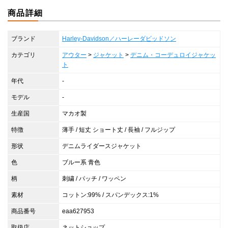
商品詳細
ブランド
Harley-Davidson／ハーレーダビッドソン
カテゴリ
アウター
>
ジャケット
>
デニム・コーデュロイジャケッ
ト
年代
-
モデル
-
生産国
マカオ製
特徴
薄手 / 短丈 ショート丈 / 長袖 / フルジップ
形状
デニムライダースジャケット
色
ブルー系 青色
柄
刺繍 / パッチ / ワッペン
素材
コットン:99% / スパンデックス:1%
商品番号
eaa627953
取扱店
ネットショップ