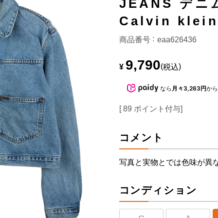
JEANS デ
Calvin kl
商品番号
eaa626436
9,790
¥
税込
なら
月々3,263円
か
[
89
ポイント付与]
コメント
写真と実物とでは色味が異
コンディション