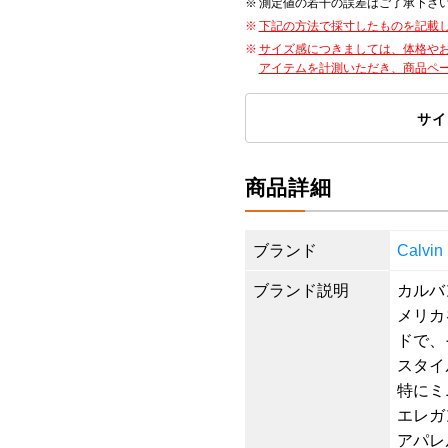
測定値の若干の誤差はご了承下さ
下記の方法で採寸したものを記載
サイズ感につきましては、体格や
アイテムを計測いただき、商品ペ
サイ
商品詳細
ブランド
Calv
ブランド説明
カルバン
メリカ
ドで、
スタイ
特にミ
エレガ
アパレ