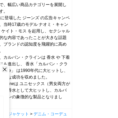
で、幅広い商品カテゴリーを展開し
す。
2年に登場した ジーンズ の広告キャンペ
、当時17歳のモデル ナオミ・キャン
や ケイト・モス を起用し、セクシャル
的な内容であったことが大きな話題
、ブランドの認知度を飛躍的に高め
。
、カルバン・クラインは 香水 や 下着
にも進出し、 香水「カルバン・クラ
K One」 は1990年代に大ヒットし、
バルな成功を収めました。
CK Oneは ユニセックス（男女両方が
）な香水として大ヒットし、カルバ
ラインの象徴的な製品となりまし
ー
>
ジャケット
>
デニム・コーデュ