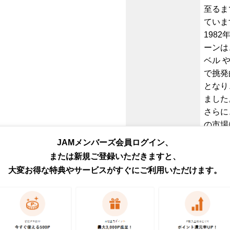
至るま
ていま
198
ーンは
ベル 
で挑発
となり
ました
さらに
の市場
イン C
JAMメンバーズ会員ログイン、
グロー
または新規ご登録いただきますと、
特に、
大変お得な特典やサービスがすぐにご利用いただけます。
使える
ン・ク
た。
カテゴリ
アウタ