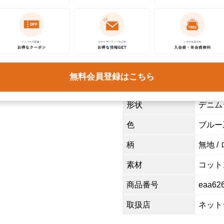
ロイジ
年代
90年代
モデル
JEAN
生産国
USA製
無料会員登録はこちら
特徴
薄手 /
形状
デニム
色
ブルー
柄
無地 /
素材
コットン
商品番号
eaa62
取扱店
ネット