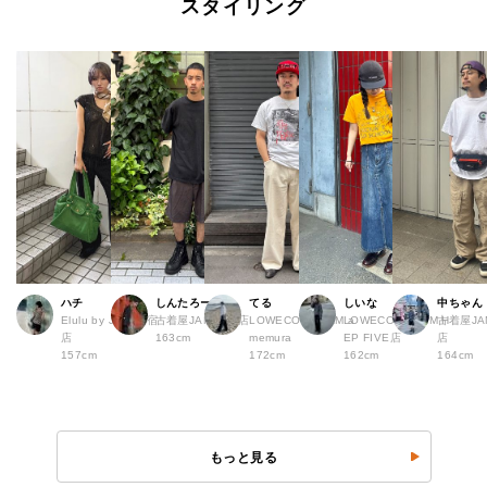
スタイリング
ハチ
しんたろー
てる
しいな
中ちゃん
Elulu by JAM 原宿
古着屋JAM 仙台店
LOWECO by JAM a
LOWECO by JAM H
古着屋JA
店
163cm
memura
EP FIVE店
店
157cm
172cm
162cm
164cm
もっと見る