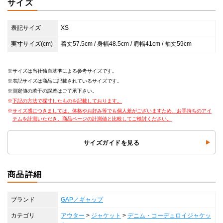
サイズ
表記サイズ
XS
実寸サイズ(cm)
着丈57.5cm / 身幅48.5cm / 肩幅41cm / 袖丈59cm
サイズは当社独自基準による参考サイズです。
表記サイズは商品に記載されているサイズです。
測定値の若干の誤差はご了承下さい。
下記の方法で採寸したものを記載しております。
サイズ感につきましては、体格やお好み等でも個人差がございますため、お手持ちのアイ
テムを計測いただき、商品ページの計測値と比較してご検討ください。
サイズガイドを見る
商品詳細
ブランド
GAP／ギャップ
カテゴリ
アウター
>
ジャケット
>
デニム・コーデュロイジャケッ