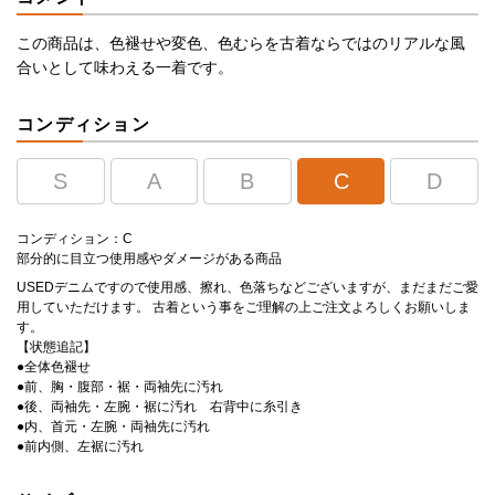
この商品は、色褪せや変色、色むらを古着ならではのリアルな風
合いとして味わえる一着です。
コンディション
S
A
B
C
D
コンディション：C
部分的に目立つ使用感やダメージがある商品
USEDデニムですので使用感、擦れ、色落ちなどございますが、まだまだご愛
用していただけます。 古着という事をご理解の上ご注文よろしくお願いしま
す。
【状態追記】
●全体色褪せ
●前、胸・腹部・裾・両袖先に汚れ
●後、両袖先・左腕・裾に汚れ 右背中に糸引き
●内、首元・左腕・両袖先に汚れ
●前内側、左裾に汚れ