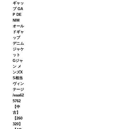
ギャッ
プ GA
P DE
NIM
オール
ドギャ
ップ
デニム
ジャケ
ット
Gジャ
ン メ
ンズX
S相当
ヴィン
テージ
/eaa62
5762
【中
古】
【260
320】