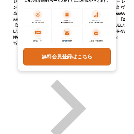
大変お得な特典やサービスがすぐにご利用いただけます。
ジャケット Gジャ
ニムシャツ カナダ
ックパーカー レデ
ン レディースS相
製 メンズXS相当
ィースM相当 ヴィ
当 ヴィンテージ /e
ヴィンテージ /eaa
ンテージ /eaa6657
aa625761 【中古】
618359 【中古】
54 【中古】 【260
【260320】 【ADE
【260310】 【ADE
803】 【ADEL/ア
L/アデル】 【GR-
L/アデル】 【GR-
デル】 【GR-NV】
NV】
NV】
¥
11,990
(税込)
¥
9,790
¥
7,590
(税込)
(税込)
無料会員登録はこちら