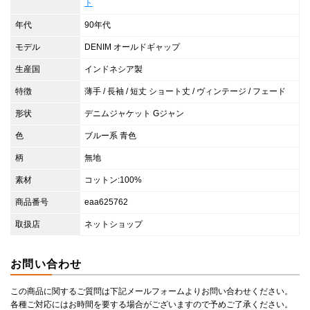
ト
年代
90年代
モデル
DENIM オールドギャップ
生産国
インドネシア製
特徴
薄手 / 長袖 / 短丈 ショート丈 / ヴィンテージ / フェード
形状
デニムジャケット Gジャン
色
ブルー系 青色
柄
無地
素材
コットン:100%
商品番号
eaa625762
取扱店
ネットショップ
お問い合わせ
この商品に関するご質問は下記メールフォームよりお問い合わせください。
各種ご対応にはお時間を要する場合がございますので予めご了承ください。