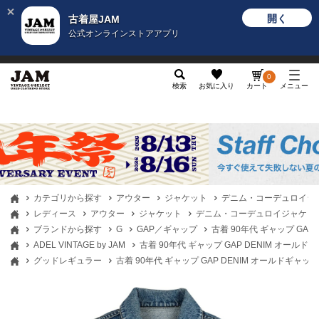
開く
古着屋JAM
公式オンラインストアアプリ
メンズ
レディース
カテゴリ
ヴィンテージ
グッ
0
検索
お気に入り
カート
メニュー
カテゴリから探す
アウター
ジャケット
デニム・コーデュロイジ
レディース
アウター
ジャケット
デニム・コーデュロイジャケッ
ブランドから探す
G
GAP／ギャップ
古着 90年代 ギャップ GAP
ADEL VINTAGE by JAM
古着 90年代 ギャップ GAP DENIM オールド
グッドレギュラー
古着 90年代 ギャップ GAP DENIM オールドギャッ