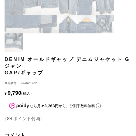
DENIM オールドギャップ デニムジャケット G
ジャン
GAP/ギャップ
商品番号
eaa625762
9,790
¥
税込
なら
月々3,263円
から。分割手数料無料
[
89
ポイント付与]
コメント