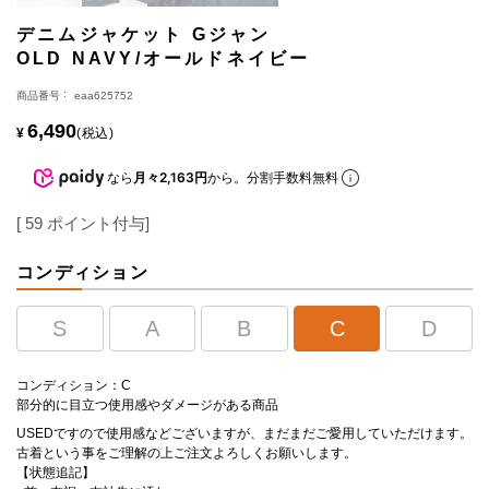
デニムジャケット Gジャン
OLD NAVY/オールドネイビー
商品番号
eaa625752
6,490
¥
税込
なら
月々2,163円
から。分割手数料無料
[
59
ポイント付与]
コンディション
S
A
B
C
D
コンディション：C
部分的に目立つ使用感やダメージがある商品
USEDですので使用感などございますが、まだまだご愛用していただけます。
古着という事をご理解の上ご注文よろしくお願いします。
【状態追記】