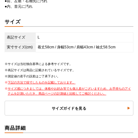
●前、左裾・右袖先に汚れ
●内、首元に汚れ
サイズ
表記サイズ
L
実寸サイズ(cm)
着丈58cm / 身幅53cm / 肩幅43cm / 袖丈58.5cm
サイズは当社独自基準による参考サイズです。
表記サイズは商品に記載されているサイズです。
測定値の若干の誤差はご了承下さい。
下記の方法で採寸したものを記載しております。
サイズ感につきましては、体格やお好み等でも個人差がございますため、お手持ちのアイ
テムを計測いただき、商品ページの計測値と比較してご検討ください。
サイズガイドを見る
商品詳細