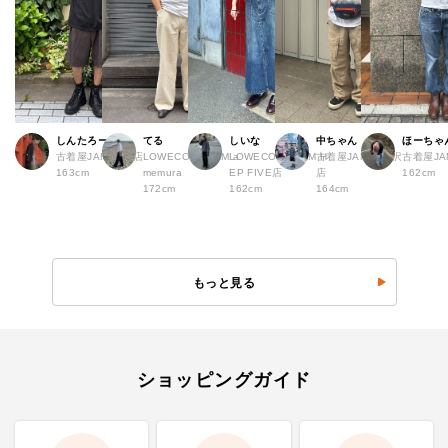
しんたろー
てる
しいな
中ちゃん
ほーちゃ
古着屋JAM 仙台店
LOWECO by JAM a
LOWECO by JAM H
古着屋JAM 下北沢
古着屋J
163cm
memura
EP FIVE店
店
162cm
172cm
162cm
164cm
もっと見る
ショッピングガイド