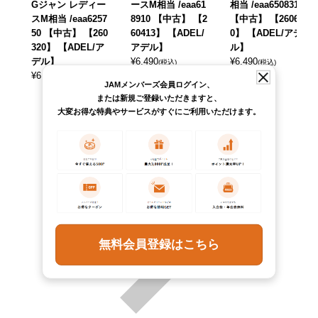
Gジャン レディー
ースM相当 /eaa61
相当 /eaa650831
スM相当 /eaa6257
8910 【中古】 【2
【中古】 【26062
50 【中古】 【260
60413】 【ADEL/
0】 【ADEL/アデ
320】 【ADEL/ア
アデル】
ル】
デル】
¥
6,490
¥
6,490
(税込)
(税込)
¥
6,490
(税込)
JAMメンバーズ会員ログイン、
または新規ご登録いただきますと、
大変お得な特典やサービスがすぐにご利用いただけます。
無料会員登録はこちら