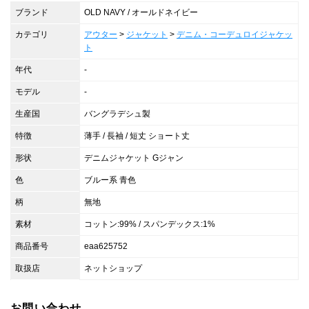
ブランド
OLD NAVY / オールドネイビー
カテゴリ
アウター
>
ジャケット
>
デニム・コーデュロイジャケッ
ト
年代
-
モデル
-
生産国
バングラデシュ製
特徴
薄手 / 長袖 / 短丈 ショート丈
形状
デニムジャケット Gジャン
色
ブルー系 青色
柄
無地
素材
コットン:99% / スパンデックス:1%
商品番号
eaa625752
取扱店
ネットショップ
お問い合わせ