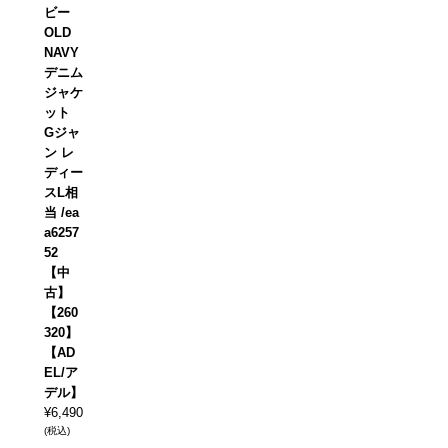
ビー
OLD
NAVY
デニム
ジャケ
ット
Gジャ
ン レ
ディー
スL相
当 /ea
a6257
52
【中
古】
【260
320】
【AD
EL/ア
デル】
¥
6,490
(税込)