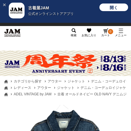
開く
古着屋JAM
公式オンラインストアアプリ
メンズ
レディース
カテゴリ
ヴィンテージ
グッ
0
検索
お気に入り
カート
メニュー
カテゴリから探す
アウター
ジャケット
デニム・コーデュロイジ
レディース
アウター
ジャケット
デニム・コーデュロイジャケッ
ADEL VINTAGE by JAM
古着 オールドネイビー OLD NAVY デニムジャケ