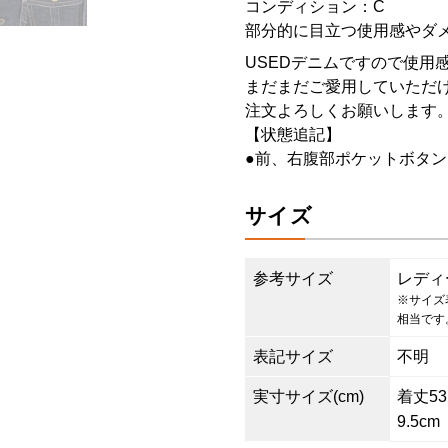
コンディション：C
部分的に目立つ使用感やダ
USEDデニムですので使用
まだまだご愛用していただけ
注文よろしくお願いします
【状態追記】
●前、右腹部ポケットボタ
サイズ
参考サイズ
レディ
※サイズ
相当です
表記サイズ
不明
実寸サイズ(cm)
着丈53.
9.5cm