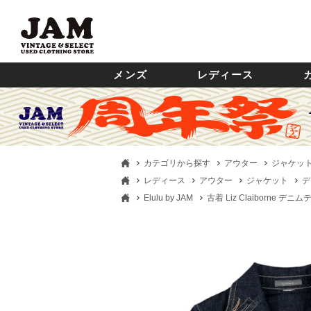
メンズ
レディース
カテゴリから探す
アウター
ジャケッ
レディース
アウター
ジャケット
デ
Elulu by JAM
古着 Liz Claiborne 