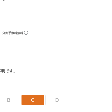
。分割手数料無料
不明です。
B
C
D