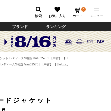
0
検索
お気に入り
カート
メニュー
ブランド
ランキング
ャケット レディースS相当 /eaa625751 【中古】
【Elulu/エルル】
 レディースS相当 /eaa625751 【中古】
【Elulu/エルル】
ードジャケット
ne