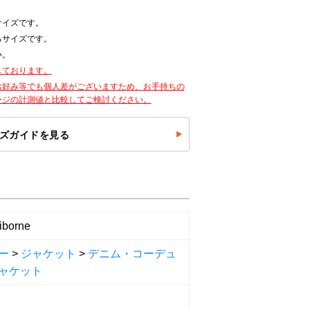
サイズです。
るサイズです。
い。
しております。
お好み等でも個人差がございますため、お手持ちの
ージの計測値と比較してご検討ください。
ズガイドを見る
iborne
ー
>
ジャケット
>
デニム・コーデュ
ャケット