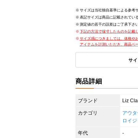
サイズは当社独自基準による参考
表記サイズは商品に記載されてい
測定値の若干の誤差はご了承下さ
下記の方法で採寸したものを記載
サイズ感につきましては、体格や
アイテムを計測いただき、商品ペ
サイ
商品詳細
ブランド
Liz Cla
カテゴリ
アウタ
ロイジ
年代
-