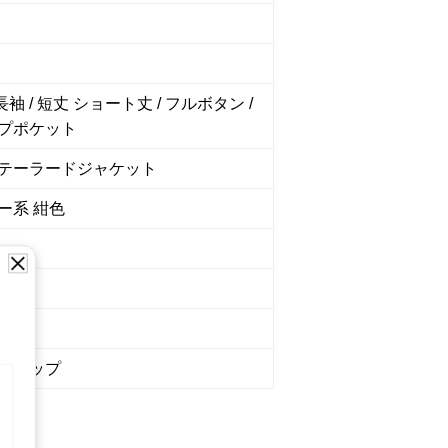
 長袖 / 短丈 ショート丈 / フルボタン /
プポケット
テーラードジャケット
ー系 紺色
5751
ショップ