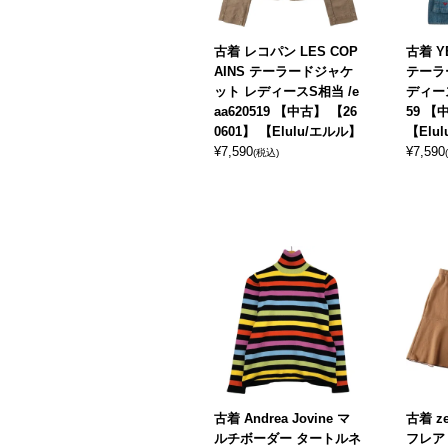
古着 レコパン LES COP
古着 Y
AINS テーラードジャケ
テーラ
ット レディースS相当 /e
ディース
aa620519 【中古】 【26
59 【
0601】 【Elulu/エルル】
【Elu
¥
7,590
¥
7,590
(税込)
古着 Andrea Jovine マ
古着 z
ルチボーダー タートルネ
フレア