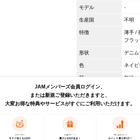
モデル
-
生産国
不明
特徴
薄手 /
フラッ
形状
デニム
色
ネイビ
柄
無地
JAMメンバーズ会員ログイン、
素材
不明
または新規ご登録いただきますと、
商品番号
eaa62
大変お得な特典やサービスがすぐにご利用いただけます。
取扱店
ネット
お問い合わせ