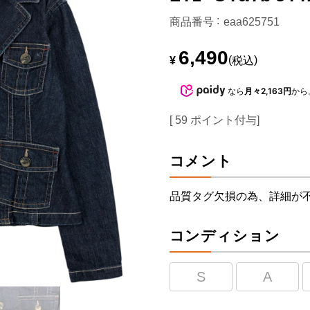
商品番号
eaa625751
6,490
¥
税込
なら
月々2,163円
から
[
59
ポイント付与]
コメント
品質タグ欠損の為、詳細が
コンディション
S
A