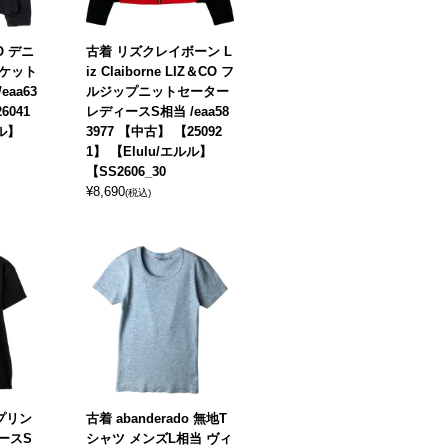
O デニ
古着 リズクレイボーン L
ケット
iz Claiborne LIZ＆CO フ
aa63
ルジップニットセーター
6041
レディースS相当 /eaa58
ルル】
3977 【中古】 【25092
1】 【Elulu/エルル】
【SS2606_30
¥
8,690
(税込)
プリン
古着 abanderado 無地T
ースS
シャツ メンズL相当 ヴィ