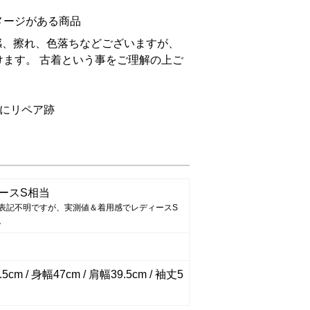
メージがある商品
感、擦れ、色落ちなどございますが、
ます。 古着という事をご理解の上ご
。
ンにリペア跡
ースS相当
表記不明ですが、実測値＆着用感でレディースS
。
5cm / 身幅47cm / 肩幅39.5cm / 袖丈5