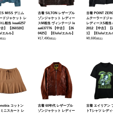
ES MISS デニム
古着 SILTON レザーブル
古着 POINT ZER
ードジャケット レ
ゾンジャケット レディー
ムテーラードジャ
L相当 /eaa6257
スM相当 ヴィンテージ /e
レディースS相当 /e
中古】 【260320】
aa637776 【中古】 【26
2012 【中古】 【2
lu/エルル】
0425】 【Elulu/エルル】
1】 【Elulu/エ
¥
17,490
¥
8,690
(税込)
(税込)
(税込)
enobia コットン
古着 60年代 レザーブル
古着 エイリアン 
 ミニスカート レ
ゾンジャケット レディー
トTシャツ レディ