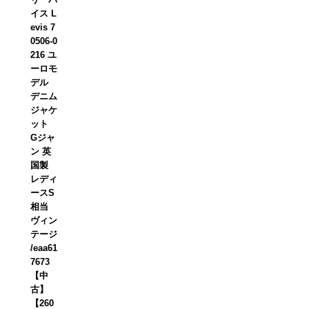
イス L
evis 7
0506-0
216 ユ
ーロモ
デル
デニム
ジャケ
ット
Gジャ
ン 英
国製
レディ
ースS
相当
ヴィン
テージ
/eaa61
7673
【中
古】
【260