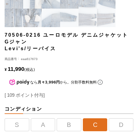
70506-0216 ユーロモデル デニムジャケット
Gジャン
Levi's/リーバイス
商品番号
eaa617673
11,990
¥
税込
なら
月々3,996円
から。分割手数料無料
[
109
ポイント付与]
コンディション
S
A
B
C
D