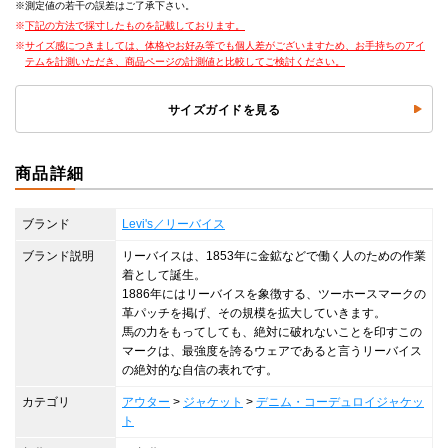
測定値の若干の誤差はご了承下さい。
下記の方法で採寸したものを記載しております。
サイズ感につきましては、体格やお好み等でも個人差がございますため、お手持ちのアイ
テムを計測いただき、商品ページの計測値と比較してご検討ください。
サイズガイドを見る
商品詳細
ブランド
Levi's／リーバイス
ブランド説明
リーバイスは、1853年に金鉱などで働く人のための作業
着として誕生。
1886年にはリーバイスを象徴する、ツーホースマークの
革パッチを掲げ、その規模を拡大していきます。
馬の力をもってしても、絶対に破れないことを印すこの
マークは、最強度を誇るウェアであると言うリーバイス
の絶対的な自信の表れです。
カテゴリ
アウター
>
ジャケット
>
デニム・コーデュロイジャケッ
ト