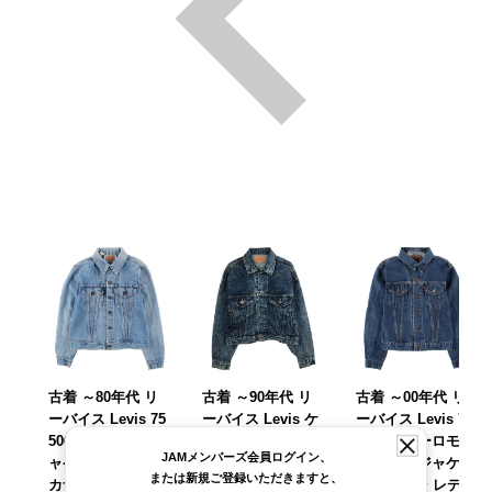
古着 ～80年代 リ
古着 ～90年代 リ
古着 ～00年代 リ
ーバイス Levis 75
ーバイス Levis ケ
ーバイス Levis 70
506-0217 デニムジ
ミカルウォッシュ
590-04 ユーロモデ
JAMメンバーズ会員ログイン、
ャケット Gジャン
デニムジャケット
ル デニムジャケッ
または新規ご登録いただきますと、
カナダ製 レディー
Gジャン USA製 メ
ト Gジャン レディ