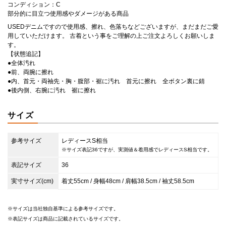
コンディション：C
部分的に目立つ使用感やダメージがある商品
USEDデニムですので使用感、擦れ、色落ちなどございますが、まだまだご愛
用していただけます。 古着という事をご理解の上ご注文よろしくお願いしま
す。
【状態追記】
●全体汚れ
●前、両腕に擦れ
●内、首元・両袖先・胸・腹部・裾に汚れ 首元に擦れ 全ボタン裏に錆
●後内側、右腕に汚れ 裾に擦れ
サイズ
参考サイズ
レディースS相当
※サイズ表記36ですが、実測値＆着用感でレディースS相当です。
表記サイズ
36
実寸サイズ(cm)
着丈55cm / 身幅48cm / 肩幅38.5cm / 袖丈58.5cm
サイズは当社独自基準による参考サイズです。
表記サイズは商品に記載されているサイズです。