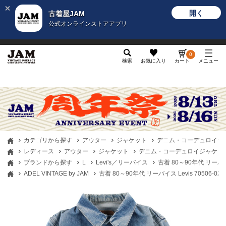
開く
古着屋JAM
公式オンラインストアアプリ
メンズ
レディース
カテゴリ
ヴィンテージ
グッ
0
検索
お気に入り
カート
メニュー
カテゴリから探す
アウター
ジャケット
デニム・コーデュロイジ
レディース
アウター
ジャケット
デニム・コーデュロイジャケッ
ブランドから探す
L
Levi's／リーバイス
古着 80～90年代 リーバイ
ADEL VINTAGE by JAM
古着 80～90年代 リーバイス Levis 70506