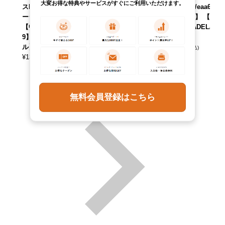
大変お得な特典やサービスがすぐにご利用いただけます。
スM相当 ヴィンテ
ンズS相当 ヴィン
ースL相当 /eaa617
ージ /eaa618250
テージ /eaa665769
677 【中古】 【26
【中古】 【26030
【中古】 【26080
0309】 【ADEL/ア
9】 【ADEL/アデ
3】 【ADEL/アデ
デル】
ル】
ル】
¥
13,090
(税込)
¥
13,090
¥
13,090
(税込)
(税込)
無料会員登録はこちら