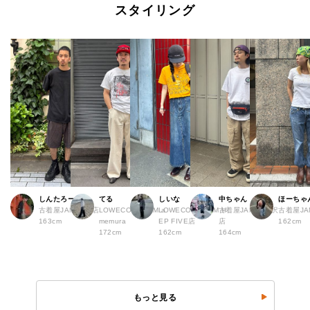
スタイリング
しんたろー
てる
しいな
中ちゃん
ほーちゃ
古着屋JAM 仙台店
LOWECO by JAM a
LOWECO by JAM H
古着屋JAM 下北沢
古着屋J
163cm
memura
EP FIVE店
店
162cm
172cm
162cm
164cm
もっと見る