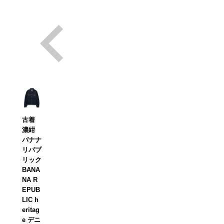
古着
濃紺
バナナ
リパブ
リック
BANA
NA R
EPUB
LIC h
eritag
e デニ