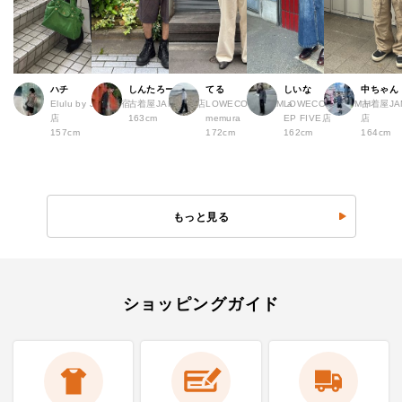
ハチ
しんたろー
てる
しいな
中ちゃん
Elulu by JAM 原宿
古着屋JAM 仙台店
LOWECO by JAM a
LOWECO by JAM H
古着屋JA
店
163cm
memura
EP FIVE店
店
157cm
172cm
162cm
164cm
もっと見る
ショッピングガイド