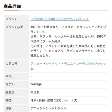
商品詳細
ブランド
BANANA REPUBLIC／バナナリパブリック
ブランド説明
1978年に創業された、アメリカ・カリフォルニア州のブ
ランドです。
当時、サファリ・ルックが一世を風靡しますが、1980年
代後半にブームが終焉。
その後は、アウトドア要素を残した高級感のある素材と
デザインで、カジュアル・ラグジュアリーとして地位を
確立しました。
カテゴリ
アウター
>
ジャケット
>
デニム・コーデュロイジャケッ
ト
年代
-
モデル
heritage
生産国
中国製
特徴
薄手 / 長袖 / 濃紺 / 短丈 ショート丈
形状
デニムジャケット Gジャン