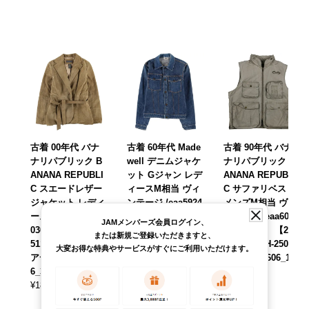
古着 00年代 バナ
古着 60年代 Made
古着 90年代 バナ
ナリパブリック B
well デニムジャケ
ナリパブリック B
ANANA REPUBLI
ット Gジャン レデ
ANANA REPUBLI
C スエードレザー
ィースM相当 ヴィ
C サファリベスト
ジャケット レディ
ンテージ /eaa5924
メンズM相当 ヴィ
ースM相当 /eaa59
75 【中古】 【251
ンテージ /eaa6097
JAMメンバーズ会員ログイン、
0309 【中古】 【2
110】 【ADEL/ア
83 【中古】 【260
または新規ご登録いただきますと、
51101】 【ADEL/
デル】 【SS2606_
125】 【NH-250
大変お得な特典やサービスがすぐにご利用いただけます。
アデル】 【SS260
30
8】 【SS2606_10
6_30
¥
14,190
¥
6,490
(税込)
(税込)
¥
18,590
(税込)