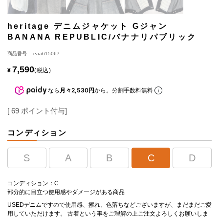
heritage デニムジャケット Gジャン
BANANA REPUBLIC/バナナリパブリック
商品番号
eaa615067
7,590
¥
税込
なら
月々2,530円
から。分割手数料無料
[
69
ポイント付与]
コンディション
S
A
B
C
D
コンディション：C
部分的に目立つ使用感やダメージがある商品
USEDデニムですので使用感、擦れ、色落ちなどございますが、まだまだご愛
用していただけます。 古着という事をご理解の上ご注文よろしくお願いしま