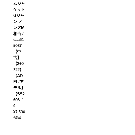
ムジャ
ケット
Gジャ
ン メ
ンズM
相当 /
eaa61
5067
【中
古】
【260
222】
【AD
EL/ア
デル】
【SS2
606_1
0
¥
7,590
(税込)