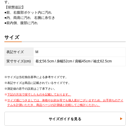
す。
【状態追記】
●前、右腹部ポケット内に汚れ
●内、両肩に汚れ 右腕に糸引き
●前内側、腹部に汚れ
サイズ
表記サイズ
M
実寸サイズ(cm)
着丈56.5cm / 身幅52cm / 肩幅45cm / 袖丈62.5cm
サイズは当社独自基準による参考サイズです。
表記サイズは商品に記載されているサイズです。
測定値の若干の誤差はご了承下さい。
下記の方法で採寸したものを記載しております。
サイズ感につきましては、体格やお好み等でも個人差がございますため、お手持ちのアイ
テムを計測いただき、商品ページの計測値と比較してご検討ください。
サイズガイドを見る