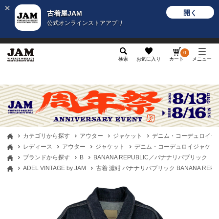
開く
古着屋JAM
公式オンラインストアアプリ
メンズ
レディース
カテゴリ
ヴィンテージ
グッ
0
検索
お気に入り
カート
メニュー
カテゴリから探す
アウター
ジャケット
デニム・コーデュロイジ
レディース
アウター
ジャケット
デニム・コーデュロイジャケッ
ブランドから探す
B
BANANA REPUBLIC／バナナリパブリック
ADEL VINTAGE by JAM
古着 濃紺 バナナリパブリック BANANA REPUBL