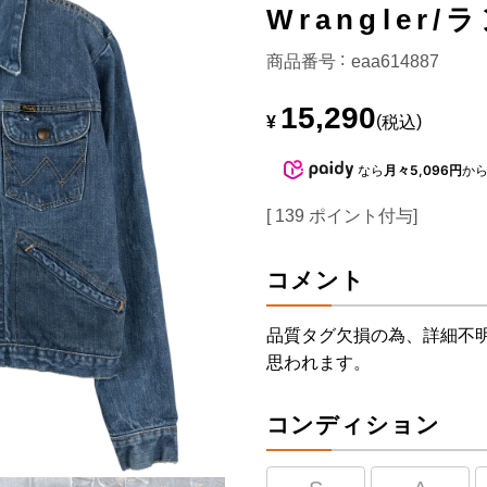
Wrangler
商品番号
eaa614887
15,290
¥
税込
なら
月々5,096円
か
[
139
ポイント付与]
コメント
品質タグ欠損の為、詳細不
思われます。
コンディション