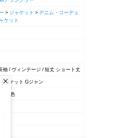
gler／ラングラー
ー
>
ジャケット
>
デニム・コーデュ
ャケット
 長袖 / ヴィンテージ / 短丈 ショート丈
ジャケット Gジャン
系 青色
4887