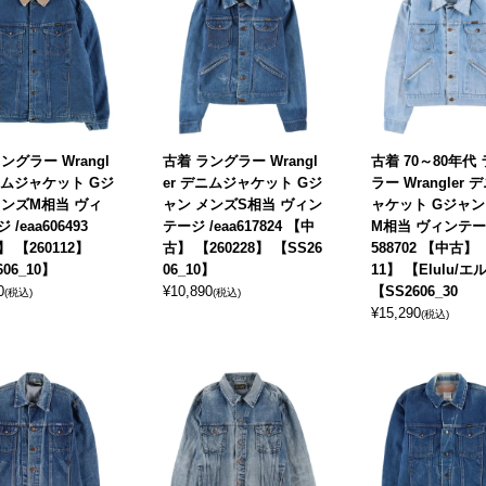
ングラー Wrangl
古着 ラングラー Wrangl
古着 70～80年代
ニムジャケット Gジ
er デニムジャケット Gジ
ラー Wrangler
メンズM相当 ヴィ
ャン メンズS相当 ヴィン
ャケット Gジャン
/eaa606493
テージ /eaa617824 【中
M相当 ヴィンテージ
 【260112】
古】 【260228】 【SS26
588702 【中古】 
606_10】
06_10】
11】 【Elulu/
0
¥
10,890
【SS2606_30
(税込)
(税込)
¥
15,290
(税込)