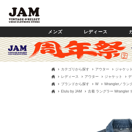
メンズ
レディース
カテゴリから探す
アウター
ジャケッ
レディース
アウター
ジャケット
デ
ブランドから探す
W
Wrangler／ラ
Elulu by JAM
古着 ラングラー Wrangle