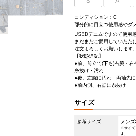
S
A
コンディション：C
部分的に目立つ使用感やダ
USEDデニムですので使用
まだまだご愛用していただけ
注文よろしくお願いします
【状態追記】
●前、前立て(下も)右腕・
糸抜け・汚れ
●後、左腕に汚れ 両袖先に
●前内側、右裾に糸抜け
サイズ
参考サイズ
メンズ
※サイズ
す。