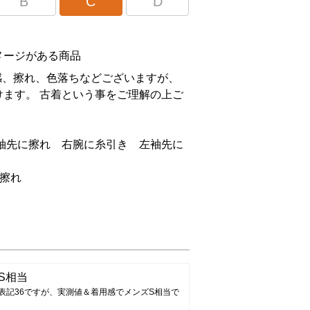
B
C
D
メージがある商品
感、擦れ、色落ちなどございますが、
ます。 古着という事をご理解の上ご
。
右袖先に擦れ 右腕に糸引き 左袖先に
擦れ
S相当
表記36ですが、実測値＆着用感でメンズS相当で