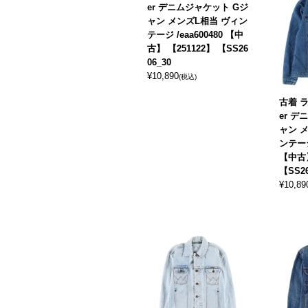
er デニムジャケット Gジ
ャン メンズL相当 ヴィン
テージ /eaa600480 【中
古】 【251122】 【SS26
06_30
¥
10,890
(税込)
古着 ラ
er デ
ャン 
ンテージ 
【中古】
【SS2
¥
10,89