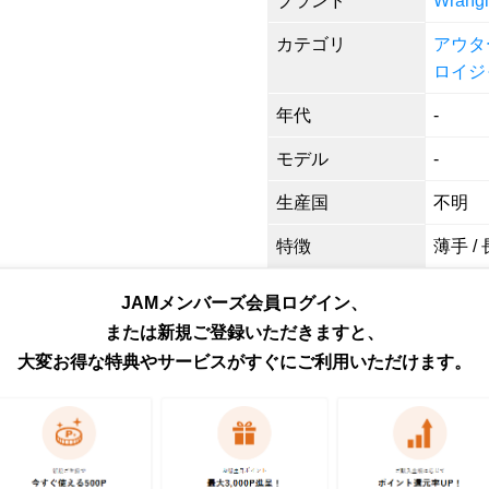
ブランド
Wran
カテゴリ
アウタ
ロイジ
年代
-
モデル
-
生産国
不明
特徴
薄手 /
形状
デニム
JAMメンバーズ会員ログイン、
または新規ご登録いただきますと、
色
ブルー
大変お得な特典やサービスがすぐにご利用いただけます。
柄
無地
素材
不明
商品番号
eaa61