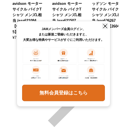
avidson モーター
avidson モーター
ッドソン モーター
サイクル バイクT
サイクル バイクT
サイクル バイクT
シャツ メンズL相
シャツ メンズL相
シャツ メンズL相
当 /eaa621084
当 /eaa621507
当 /eaa636267
【中古】 【26060
【中古】 【26060
【中古】 【26042
JAMメンバーズ会員ログイン、
5】
5】
4】
または新規ご登録いただきますと、
¥
7,590
¥
7,590
¥
7,590
(税込)
(税込)
(税込)
大変お得な特典やサービスがすぐにご利用いただけます。
無料会員登録はこちら