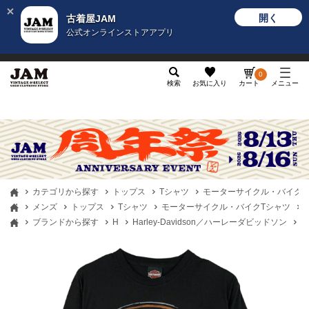
開く
古着屋JAM
公式オンラインストアアプリ
メンズ
レディース
カテゴリ
ヴィンテージ
グッ
0
検索
お気に入り
カート
メニュー
カテゴリから探す
トップス
Tシャツ
モーターサイクル・バイクT
メンズ
トップス
Tシャツ
モーターサイクル・バイクTシャツ
ブランドから探す
H
Harley-Davidson／ハーレーダビッドソン
古