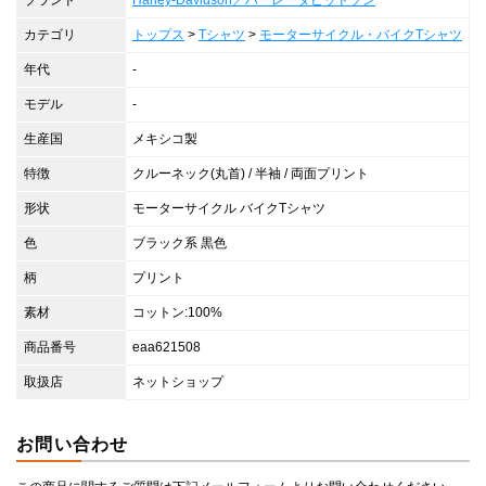
ブランド
Harley-Davidson／ハーレーダビッドソン
カテゴリ
トップス
>
Tシャツ
>
モーターサイクル・バイクTシャツ
年代
-
モデル
-
生産国
メキシコ製
特徴
クルーネック(丸首) / 半袖 / 両面プリント
形状
モーターサイクル バイクTシャツ
色
ブラック系 黒色
柄
プリント
素材
コットン:100%
商品番号
eaa621508
取扱店
ネットショップ
お問い合わせ