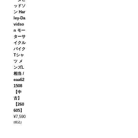
ッドソ
ン Har
ley-Da
vidso
n モー
ターサ
イクル
バイク
Tシャ
ツ メ
ンズL
相当 /
eaa62
1508
【中
古】
【260
605】
¥
7,590
(税込)