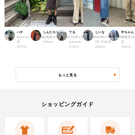
ハチ
しんたろー
てる
しいな
中ちゃん
Elulu by JAM 原宿
古着屋JAM 仙台店
LOWECO by JAM a
LOWECO by JAM H
古着屋JA
店
163cm
memura
EP FIVE店
店
157cm
172cm
162cm
164cm
もっと見る
ショッピングガイド