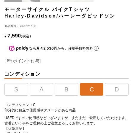
モーターサイクル バイクTシャツ
Harley-Davidson/ハーレーダビッドソン
商品番号
eaa621508
7,590
¥
税込
なら
月々2,530円
から。分割手数料無料
[
69
ポイント付与]
コンディション
S
A
B
C
D
コンディション：C
部分的に目立つ使用感やダメージがある商品
USEDですので使用感などございますが、まだまだご愛用していただけます。
古着という事をご理解の上ご注文よろしくお願いします。
【状態追記】