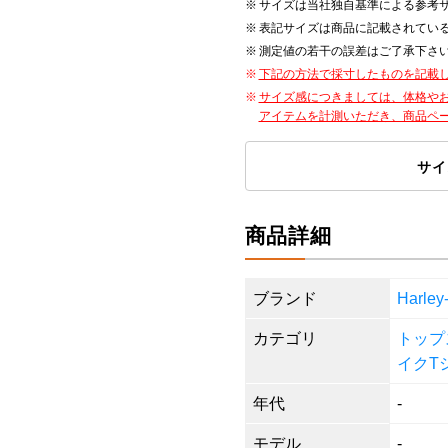
サイズは当社独自基準による参考
表記サイズは商品に記載されてい
測定値の若干の誤差はご了承下さ
下記の方法で採寸したものを記載
サイズ感につきましては、体格や
アイテムを計測いただき、商品ペ
サイ
商品詳細
ブランド
Harl
カテゴリ
トップ
イクT
年代
-
モデル
-