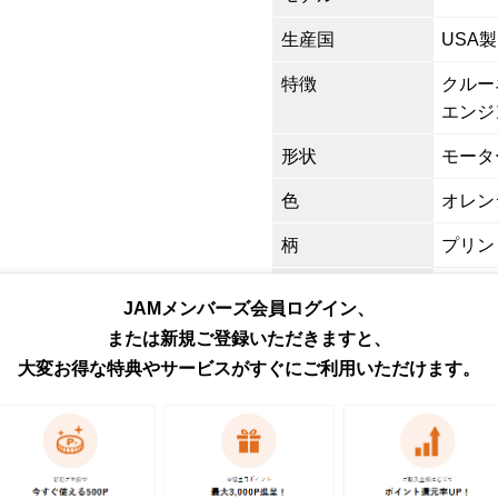
生産国
USA製
特徴
クルーネ
エンジ
形状
モータ
色
オレン
柄
プリン
素材
コットン
JAMメンバーズ会員ログイン、
商品番号
eaa62
または新規ご登録いただきますと、
大変お得な特典やサービスがすぐにご利用いただけます。
取扱店
ネット
お問い合わせ