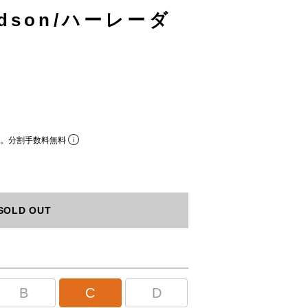
vidson/ハーレーダ
ら。分割手数料無料
SOLD OUT
B
C
D