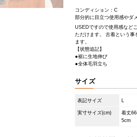
コンディション：C
部分的に目立つ使用感やダ
USEDですので使用感など
ただけます。 古着という事
ます。
【状態追記】
●裾に生地伸び
●全体毛羽立ち
サイズ
表記サイズ
L
実寸サイズ(cm)
着丈66c
5cm