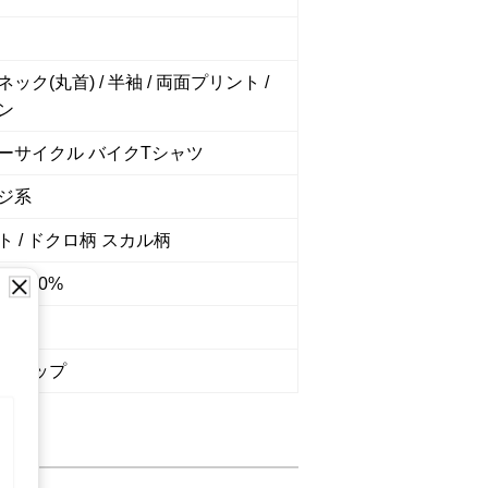
ック(丸首) / 半袖 / 両面プリント /
ン
ーサイクル バイクTシャツ
ジ系
ト / ドクロ柄 スカル柄
:100%
1096
ショップ