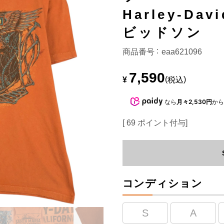
Harley-Da
ビッドソン
商品番号
eaa621096
7,590
¥
税込
なら
月々2,530円
か
[
69
ポイント付与]
コンディション
S
A