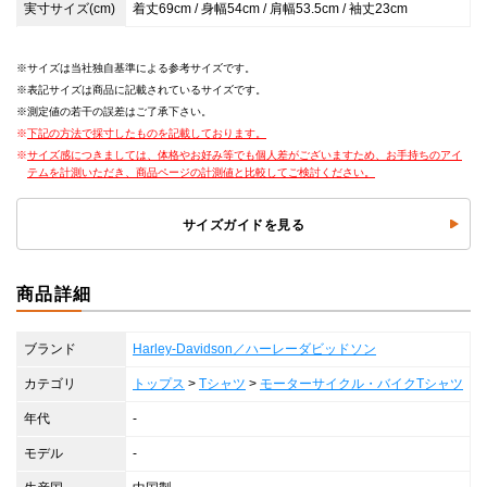
実寸サイズ(cm)
着丈69cm / 身幅54cm / 肩幅53.5cm / 袖丈23cm
サイズは当社独自基準による参考サイズです。
表記サイズは商品に記載されているサイズです。
測定値の若干の誤差はご了承下さい。
下記の方法で採寸したものを記載しております。
サイズ感につきましては、体格やお好み等でも個人差がございますため、お手持ちのアイ
テムを計測いただき、商品ページの計測値と比較してご検討ください。
サイズガイドを見る
商品詳細
ブランド
Harley-Davidson／ハーレーダビッドソン
カテゴリ
トップス
>
Tシャツ
>
モーターサイクル・バイクTシャツ
年代
-
モデル
-