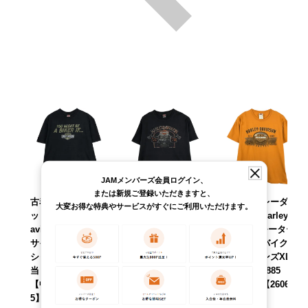
JAMメンバーズ会員ログイン、
または新規ご登録いただきますと、
古着 ハーレーダビ
古着 ハーレーダビ
古着 ハーレーダビ
大変お得な特典やサービスがすぐにご利用いただけます。
ッドソン Harley-D
ッドソン Harley-D
ッドソン Harley-D
avidson モーター
avidson モーター
avidson モーター
サイクル バイクT
サイクル バイクT
サイクル バイクT
シャツ メンズXL相
シャツ メンズXL相
シャツ メンズXL相
当 /eaa621097
当 /eaa621083
当 /eaa620885
【中古】 【26060
【中古】 【26060
【中古】 【26060
5】
5】
6】