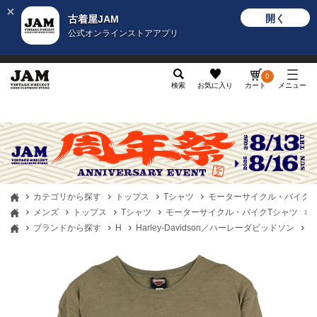
開く
古着屋JAM
公式オンラインストアアプリ
メンズ
レディース
カテゴリ
ヴィンテージ
グッ
0
検索
お気に入り
カート
メニュー
カテゴリから探す
トップス
Tシャツ
モーターサイクル・バイクT
メンズ
トップス
Tシャツ
モーターサイクル・バイクTシャツ
ブランドから探す
H
Harley-Davidson／ハーレーダビッドソン
古