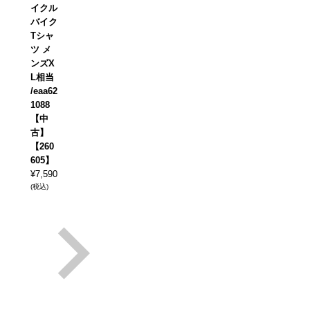
イクル
バイク
Tシャ
ツ メ
ンズX
L相当
/eaa62
1088
【中
古】
【260
605】
¥
7,590
(税込)