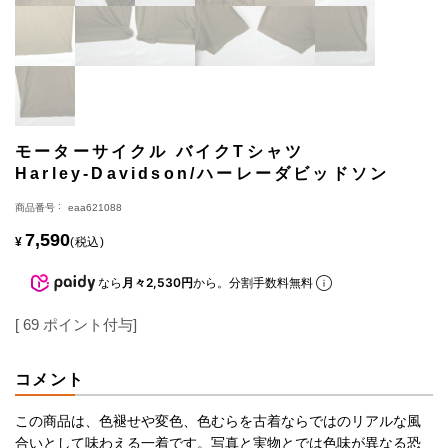
モーターサイクル バイクTシャツ
Harley-Davidson/ハーレーダビッドソン
商品番号
eaa621088
7,590
¥
税込
なら
月々2,530円
から。分割手数料無料
[
69
ポイント付与]
コメント
この商品は、色褪せや変色、色むらを古着ならではのリアルな風
合いとして味わえる一着です。写真と実物とでは色味が異なる恐