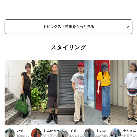
トピックス・特集をもっと見る
スタイリング
ハチ
しんたろー
てる
しいな
中ちゃん
Elulu by JAM 原宿
古着屋JAM 仙台店
LOWECO by JAM a
LOWECO by JAM H
古着屋JA