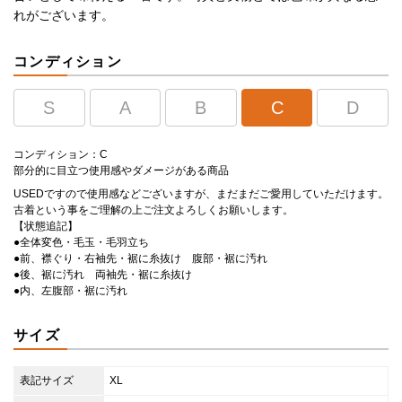
れがございます。
コンディション
S
A
B
C
D
コンディション：C
部分的に目立つ使用感やダメージがある商品
USEDですので使用感などございますが、まだまだご愛用していただけます。
古着という事をご理解の上ご注文よろしくお願いします。
【状態追記】
●全体変色・毛玉・毛羽立ち
●前、襟ぐり・右袖先・裾に糸抜け 腹部・裾に汚れ
●後、裾に汚れ 両袖先・裾に糸抜け
●内、左腹部・裾に汚れ
サイズ
表記サイズ
XL