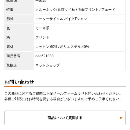
生産国
中国製
特徴
クルーネック(丸首) / 半袖 / 両面プリント / フェード
形状
モーターサイクル バイクTシャツ
色
カーキ系
柄
プリント
素材
コットン:60% / ポリエステル:40%
商品番号
eaa621088
取扱店
ネットショップ
お問い合わせ
この商品に関するご質問は下記メールフォームよりお問い合わせください。
各種ご対応にはお時間を要する場合がございますので予めご了承ください。
商品について質問する