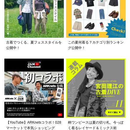
古着でつくる、夏フェススタイルを
この夏何着る？カテゴリ別ランキン
公開中！
グ公開中！
【YouTube】ARKnetsコラボ！028
柄ワンピースは夏の切り札、今っぽ
マーケットで本気ショッピング
く着るレイヤード＆ミックス術