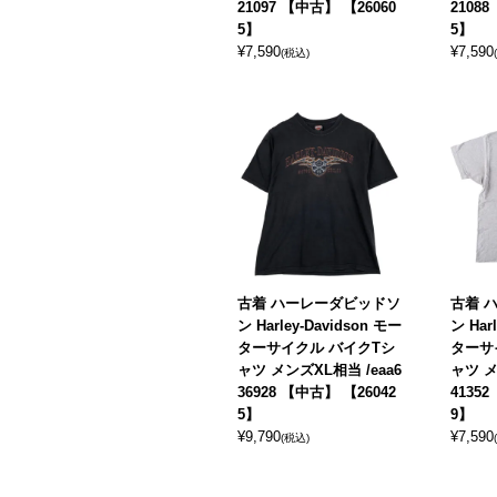
21097 【中古】 【26060
2108
5】
5】
¥
7,590
¥
7,590
(税込)
古着 ハーレーダビッドソ
古着 
ン Harley-Davidson モー
ン Har
ターサイクル バイクTシ
ターサ
ャツ メンズXL相当 /eaa6
ャツ メ
36928 【中古】 【26042
4135
5】
9】
¥
9,790
¥
7,590
(税込)