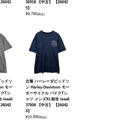
26042
36918 【中古】 【26042
5】
¥
9,790
(税込)
ビッドソ
古着 ハーレーダビッドソ
son モー
ン Harley-Davidson モー
イクTシ
ターサイクル バイクTシ
/eaa6
ャツ メンズXL相当 /eaa6
26042
37008 【中古】 【26042
4】
¥
10,890
(税込)