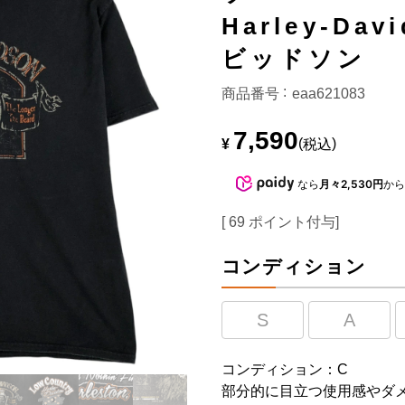
Harley-Da
ビッドソン
商品番号
eaa621083
7,590
¥
税込
なら
月々2,530円
か
[
69
ポイント付与]
コンディション
S
A
コンディション：C
部分的に目立つ使用感やダ