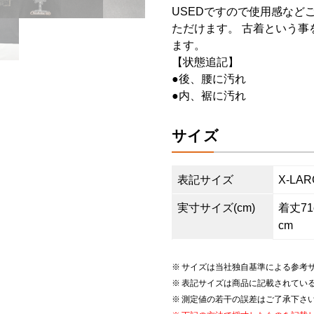
USEDですので使用感など
ただけます。 古着という事
ます。
【状態追記】
●後、腰に汚れ
●内、裾に汚れ
サイズ
表記サイズ
X-LAR
実寸サイズ(cm)
着丈71c
cm
サイズは当社独自基準による参考
表記サイズは商品に記載されてい
測定値の若干の誤差はご了承下さ