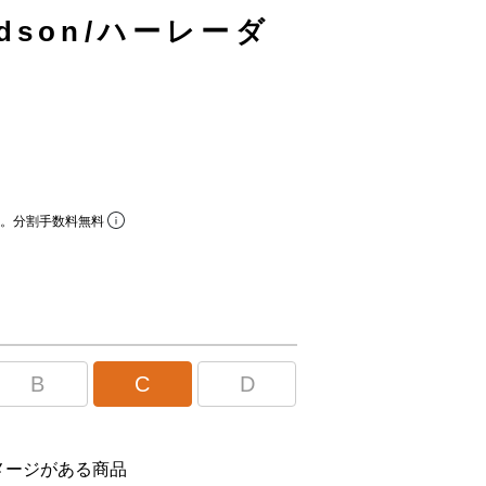
vidson/ハーレーダ
ら。分割手数料無料
B
C
D
メージがある商品