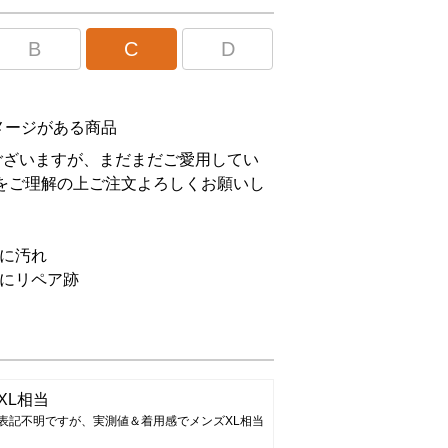
B
C
D
メージがある商品
ございますが、まだまだご愛用してい
をご理解の上ご注文よろしくお願いし
に汚れ
りにリペア跡
XL相当
表記不明ですが、実測値＆着用感でメンズXL相当