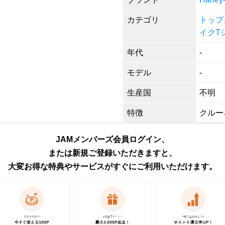
カテゴリ
トップ
イクT
年代
-
モデル
-
生産国
不明
特徴
クルーネ
形状
モータ
JAMメンバーズ会員ログイン、
色
ブラッ
または新規ご登録いただきますと、
大変お得な特典やサービスがすぐにご利用いただけます。
柄
プリント
素材
不明
商品番号
eaa62