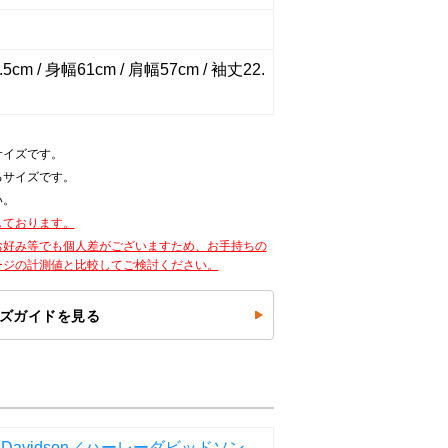
5cm / 身幅61cm / 肩幅57cm / 袖丈22.
サイズです。
るサイズです。
い。
しております。
お好み等でも個人差がございますため、お手持ちの
ージの計測値と比較してご検討ください。
ズガイドを見る
ey-Davidson／ハーレーダビッドソン