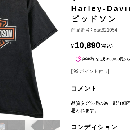
Harley-Da
ビッドソン
商品番号
eaa621054
10,890
¥
税込
なら
月々3,630円
か
[
99
ポイント付与]
コメント
品質タグ欠損の為一部詳細
思われます。
コンディション