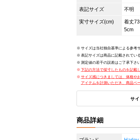
表記サイズ
不明
実寸サイズ(cm)
着丈73.
5cm
サイズは当社独自基準による参考
表記サイズは商品に記載されてい
測定値の若干の誤差はご了承下さ
下記の方法で採寸したものを記載
サイズ感につきましては、体格や
アイテムを計測いただき、商品ペ
サイ
商品詳細
ブランド
Harl