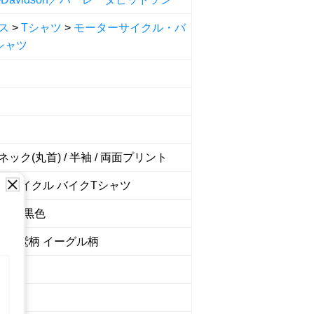
ス
>
Tシャツ
>
モーターサイクル・バ
シャツ
ック(丸首) / 半袖 / 両面プリント
ーサイクル バイクTシャツ
ク系 黒色
 / 鷲柄 イーグル柄
1054