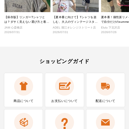
【保存版】リンガーTシャツと
【夏本番に向けて】Tシャツを楽
夏本番！個性派リメ
は？ダサく見えない選び方と着こ
しむ、大人のヴィンテージスタイ
で自分だけのsumm
なし完全ガイド
ル
へ！
JAM 心斎橋店
ADEL 堀江オレンジストリート店
Elulu 下北沢店
2026/07/31
2026/07/31
2026/07/26
ショッピングガイド
商品について
お支払いに
ついて
配送について