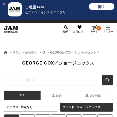
開く
古着屋JAM
公式オンラインストアアプリ
メンズ
レディース
カテゴリ
ヴィンテージ
グッ
0
検索
お気に入り
カート
メニュー
ブランドから探す
G
GEORGE COX／ジョージコックス
GEORGE COX／ジョージコックス
ALL
MEN
WOMEN
カテゴリ
指定なし
ブランド
ジョージコックス