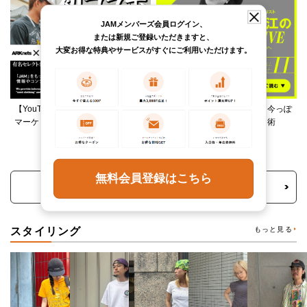
JAMメンバーズ会員ログイン、
または新規ご登録いただきますと、
大変お得な特典やサービスがすぐにご利用いただけます。
【YouTube】ARKnetsコラボ！028
柄ワンピースは夏の切り札、今っぽ
マーケットで本気ショッピング
く着るレイヤード＆ミックス術
無料会員登録はこちら
トピックス・特集をもっと見る
スタイリング
もっと見る