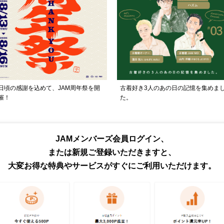
日頃の感謝を込めて、JAM周年祭を開
古着好き3人のあの日の記憶を集めま
催！
た。
トピックス・特集をもっと見る
JAMメンバーズ会員ログイン、
または新規ご登録いただきますと、
大変お得な特典やサービスがすぐにご利用いただけます。