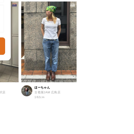
ほーちゃん
北沢店
古着屋JAM 広島店
162cm