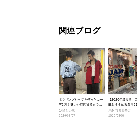
関連ブログ
ボウリングシャツを使ったコー
【2026年最新版】
デ2選！魅力や時代背景までご
町おすすめ古着屋2
紹介
ス良好な絶対行くべ
JAM 仙台店
JAM 京都四条店
厳選！
2026/08/07
2026/08/06