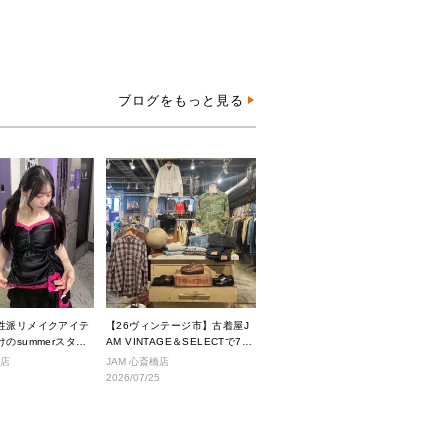
ブログをもっと見る
性派リメイクアイテ
【26ヴィンテージ市】古着屋J
のsummerスタイ
AM VINTAGE＆SELECTで7月
に入荷されるヴィンテージアイ
沢店
JAM 心斎橋店
テムをご紹介。
2026/07/25