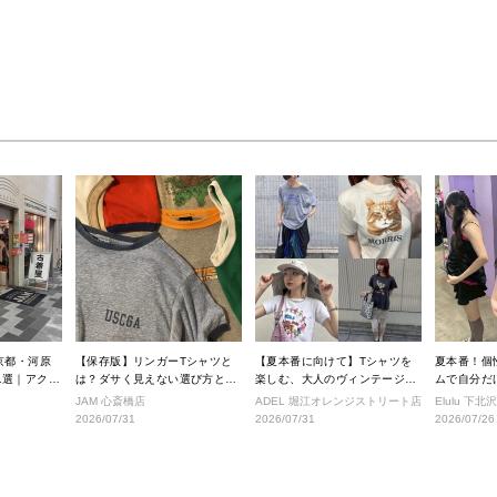
京都・河原
【保存版】リンガーTシャツと
【夏本番に向けて】Tシャツを
夏本番！個
1選｜アクセ
は？ダサく見えない選び方と着
楽しむ、大人のヴィンテージス
ムで自分だけ
きショップ
こなし完全ガイド
タイル
ルへ！
JAM 心斎橋店
ADEL 堀江オレンジストリート店
Elulu 下北
2026/07/31
2026/07/31
2026/07/26