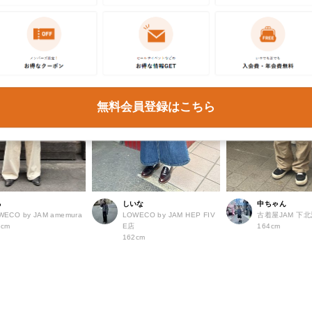
無料会員登録はこちら
る
しいな
中ちゃん
WECO by JAM amemura
LOWECO by JAM HEP FIV
古着屋JAM 下
2cm
E店
164cm
162cm