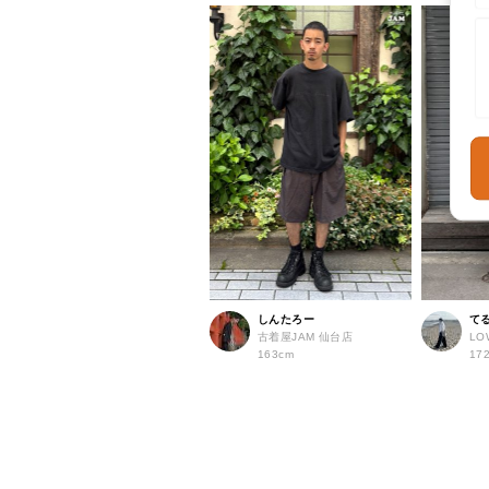
しんたろー
て
古着屋JAM 仙台店
LO
163cm
17