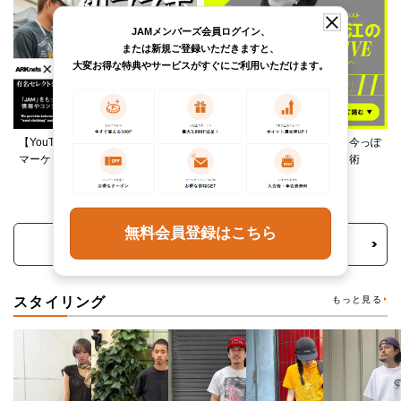
JAMメンバーズ会員ログイン、
または新規ご登録いただきますと、
大変お得な特典やサービスがすぐにご利用いただけます。
【YouTube】ARKnetsコラボ！028
柄ワンピースは夏の切り札、今っぽ
マーケットで本気ショッピング
く着るレイヤード＆ミックス術
無料会員登録はこちら
トピックス・特集をもっと見る
スタイリング
もっと見る