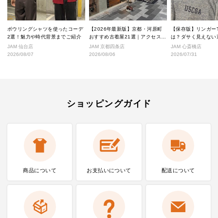
ボウリングシャツを使ったコーデ
【2026年最新版】京都・河原町
【保存版】リンガー
2選！魅力や時代背景までご紹介
おすすめ古着屋21選｜アクセス良
は？ダサく見えない
好な絶対行くべきショップ厳選！
なし完全ガイド
JAM 仙台店
JAM 京都四条店
JAM 心斎橋店
2026/08/07
2026/08/06
2026/07/31
ショッピングガイド
商品について
お支払いに
ついて
配送について