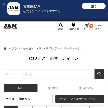
開く
古着屋JAM
公式オンラインストアアプリ
メンズ
レディース
カテゴリ
ヴィンテージ
グッ
0
検索
お気に入り
カート
メニュー
ブランドから探す
R
R13／アールサーティーン
R13／アールサーティーン
ALL
MEN
WOMEN
カテゴリ
指定なし
ブランド
アールサーティーン