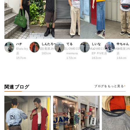
ハチ
しんたろー
てる
しいな
中ちゃん
Elulu by JAM 原宿
古着屋JAM 仙台店
LOWECO by JAM a
LOWECO by JAM H
古着屋JA
店
163cm
memura
EP FIVE店
店
157cm
172cm
162cm
164cm
関連ブログ
ブログをもっと見る