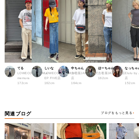
てる
しいな
中ちゃん
ほーちゃん
なっちゃ
LOWECO by JAM a
LOWECO by JAM H
古着屋JAM 下北沢
古着屋JAM 広島店
Elulu b
memura
EP FIVE店
店
162cm
店
172cm
162cm
164cm
152cm
関連ブログ
ブログをもっと見る