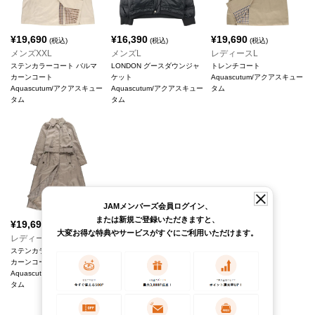
¥
19,690
¥
16,390
¥
19,690
(税込)
(税込)
(税込)
メンズXXL
メンズL
レディースL
ステンカラーコート バルマ
LONDON グースダウンジャ
トレンチコート
カーンコート
ケット
Aquascutum/アクアスキュー
Aquascutum/アクアスキュー
Aquascutum/アクアスキュー
タム
タム
タム
JAMメンバーズ会員ログイン、
または新規ご登録いただきますと、
¥
19,690
(税込)
大変お得な特典やサービスがすぐにご利用いただけます。
レディースS
ステンカラーコート バルマ
カーンコート
Aquascutum/アクアスキュー
タム
25
/
25
件