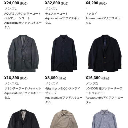
¥
24,090
¥
32,890
¥
4,290
(税込)
(税込)
(税込)
メンズL
メンズL
-
AQUA5 ステンカラーコート
チェスターコート
ネクタイ
バルマカーンコート
Aquascutum/アクアスキュー
Aquascutum/アクアスキュー
Aquascutum/アクアスキュー
タム
タム
タム
¥
16,390
¥
8,690
¥
16,390
(税込)
(税込)
(税込)
メンズXL
メンズM
メンズS
リネンテーラードジャケット
長袖 ボタンダウンストライ
LONDON 紺ブレザー テーラ
Aquascutum/アクアスキュー
プシャツ
ードジャケット
タム
Aquascutum/アクアスキュー
Aquascutum/アクアスキュー
タム
タム