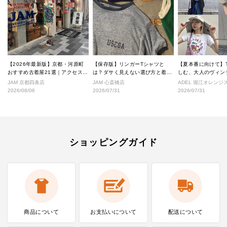
【2026年最新版】京都・河原町
【保存版】リンガーTシャツと
【夏本番に向けて】
おすすめ古着屋21選｜アクセス良
は？ダサく見えない選び方と着こ
しむ、大人のヴィン
好な絶対行くべきショップ厳選！
なし完全ガイド
ル
JAM 京都四条店
JAM 心斎橋店
ADEL 堀江オレン
2026/08/06
2026/07/31
2026/07/31
ショッピングガイド
商品について
お支払いに
ついて
配送について