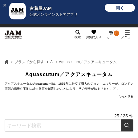
開く
古着屋JAM
公式オンラインストアアプリ
メンズ
レディース
カテゴリ
ヴィンテージ
グッ
0
検索
お気に入り
カート
メニュー
ブランドから探す
A
Aquascutum／アクアスキュータム
Aquascutum／アクアスキュータム
アクアスキュータム(Aquascutum)は、1851年に仕立て職人のジョン・エマリーが、ロンドン
西部の高級住宅地に紳士服店を創業したことにより、その歴史が始まります。ブ...
もっと見る
25
/
25
件