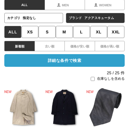
ALL
MEN
WOMEN
カテゴリ
指定なし
ブランド
アクアスキュータム
ALL
XS
S
M
L
XL
XXL
新着順
古い順
価格が安い順
価格が高い順
詳細な条件で検索
25
/
25
件
在庫なしを含める