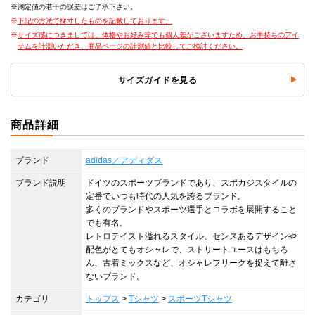
測定値の若干の誤差はご了承下さい。
下記の方法で採寸したものを記載しております。
サイズ感につきましては、体格やお好み等でも個人差がございますため、お手持ちのアイ
テムを計測いただき、商品ページの計測値と比較してご検討ください。
サイズガイドを見る
商品詳細
ブランド
adidas／アディダス
ブランド説明
ドイツのスポーツブランドであり、スポカジスタイルの
定番でいつも時代の人気を誇るブランド。
多くのブランドやスポーツ選手とコラボを展開すること
でも有名。
レトロテイスト溢れるスタイル、センスあるデザインや
配色がとてもオシャレで、ストリートユースはもちろ
ん、古着ミックスなど、オシャレフリークを捉えて離さ
ないブランド。
カテゴリ
トップス
>
Tシャツ
>
スポーツTシャツ