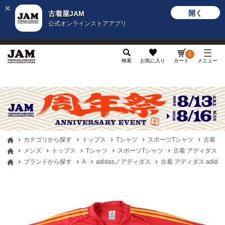
開く
古着屋JAM
公式オンラインストアアプリ
メンズ
レディース
カテゴリ
ヴィンテージ
グッ
0
検索
お気に入り
カート
メニュー
カテゴリから探す
トップス
Tシャツ
スポーツTシャツ
古着 ア
メンズ
トップス
Tシャツ
スポーツTシャツ
古着 アディダス a
ブランドから探す
A
adidas／アディダス
古着 アディダス adid