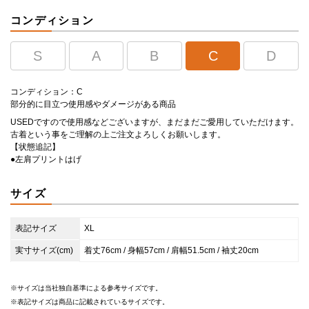
コンディション
S
A
B
C
D
コンディション：C
部分的に目立つ使用感やダメージがある商品
USEDですので使用感などございますが、まだまだご愛用していただけます。
古着という事をご理解の上ご注文よろしくお願いします。
【状態追記】
●左肩プリントはげ
サイズ
表記サイズ
XL
実寸サイズ(cm)
着丈76cm / 身幅57cm / 肩幅51.5cm / 袖丈20cm
サイズは当社独自基準による参考サイズです。
表記サイズは商品に記載されているサイズです。