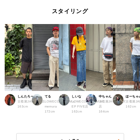
スタイリング
しんたろー
てる
しいな
中ちゃん
ほーちゃ
古着屋JAM 仙台店
LOWECO by JAM a
LOWECO by JAM H
古着屋JAM 下北沢
古着屋J
163cm
memura
EP FIVE店
店
162cm
172cm
162cm
164cm