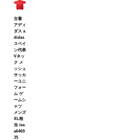
古着
アディ
ダス a
didas
スペイ
ン代表
Vネッ
ク メ
ッシュ
サッカ
ーユニ
フォー
ム ゲ
ームシ
ャツ
メンズ
XL相
当 /ea
a6469
35