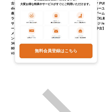
古着 アディダス a
古着 アディダス a
古着 プーマ PUMA
大変お得な特典やサービスがすぐにご利用いただけます。
didas スペイン代
didas ヘンリーネ
総柄 サッカーユニ
表 Raul Gonzalez
ック ラグビー フラ
フォーム ゲームシ
ラウルゴンサレス
ンス代表 ゲームシ
ャツ メンズXL相当
サッカーユニフォ
ャツ メンズL相当 /
ヴィンテージ /eaa
ーム ゲームシャツ
eaa646932 【中
662670 【中古】
メンズS相当 ヴィ
古】 【260523】
【260727】
ンテージ /eaa6647
¥
8,690
¥
7,590
(税込)
(税込)
34 【中古】 【260
807】
無料会員登録はこちら
¥
8,690
(税込)