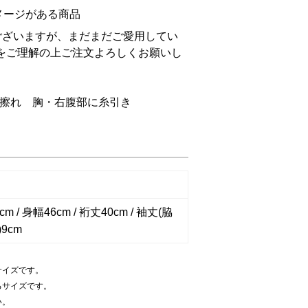
メージがある商品
ございますが、まだまだご愛用してい
をご理解の上ご注文よろしくお願いし
に擦れ 胸・右腹部に糸引き
m / 身幅46cm / 裄丈40cm / 袖丈(脇
9cm
サイズです。
るサイズです。
い。