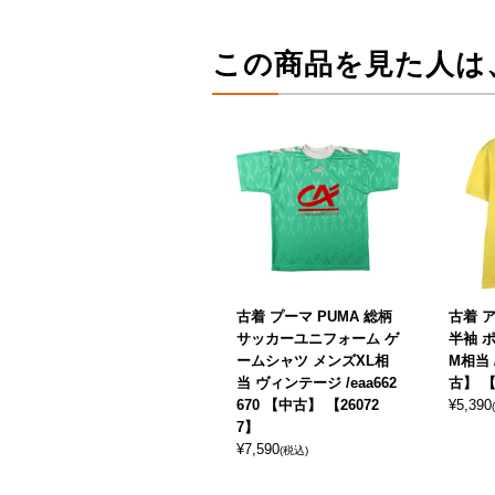
この商品を見た人は
古着 プーマ PUMA 総柄
古着 ア
サッカーユニフォーム ゲ
半袖 
ームシャツ メンズXL相
M相当 /
当 ヴィンテージ /eaa662
古】 【
670 【中古】 【26072
¥
5,390
7】
¥
7,590
(税込)