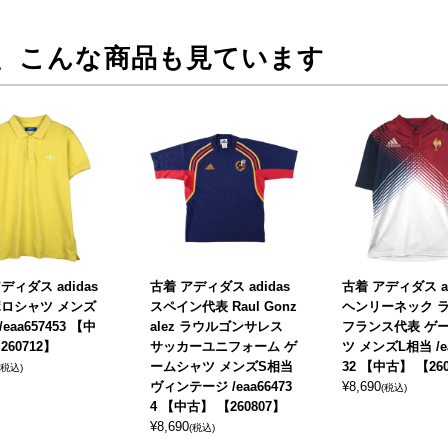
、こんな商品も見ています
ディダス adidas
古着 アディダス adidas
古着 アディダス ad
ポロシャツ メンズ
スペイン代表 Raul Gonz
ヘンリーネック 
eaa657453 【中
alez ラウルゴンサレス
フランス代表 ゲ
260712】
サッカーユニフォーム ゲ
ツ メンズL相当 /ea
ームシャツ メンズS相当
32 【中古】 【26
(税込)
ヴィンテージ /eaa66473
¥
8,690
(税込)
4 【中古】 【260807】
¥
8,690
(税込)