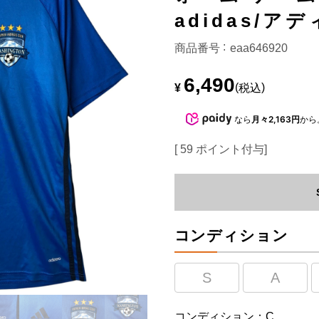
adidas/ア
商品番号
eaa646920
6,490
¥
税込
なら
月々2,163円
から
[
59
ポイント付与]
コンディション
S
A
コンディション：C