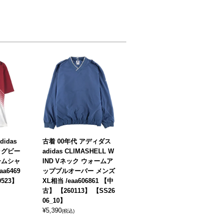
idas
古着 00年代 アディダス
ラグビー
adidas CLIMASHELL W
ームシャ
IND Vネック ウォームア
a6469
ッププルオーバー メンズ
0523】
XL相当 /eaa606861 【中
古】 【260113】 【SS26
06_10】
¥
5,390
(税込)