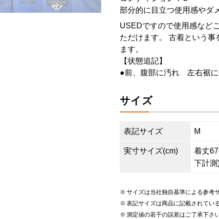
部分的に目立つ使用感やダ
USEDですので使用感など
ただけます。 古着という事
ます。
【状態追記】
●前、腹部に汚れ 左右裾
サイズ
表記サイズ
M
実寸サイズ(cm)
着丈67c
下計測)
サイズは当社独自基準による参考
表記サイズは商品に記載されてい
測定値の若干の誤差はご了承下さ