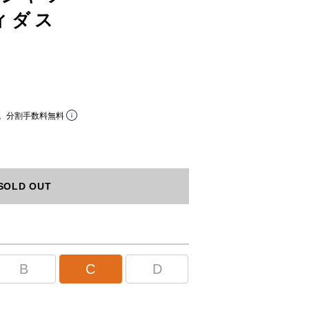
ディダス
。分割手数料無料
SOLD OUT
B
C
D