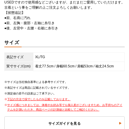
USEDですので使用感などございますが、まだまだご愛用していただけます。
古着という事をご理解の上ご注文よろしくお願いします。
【状態追記】
●前、右肩に汚れ
●前、左胸・腹部・左袖に糸引き
●後、左背中・左腰・右裾に糸引き
サイズ
表記サイズ
XL/TG
実寸サイズ(cm)
着丈77.5cm / 身幅60.5cm / 肩幅53cm / 袖丈24.5cm
サイズは当社独自基準による参考サイズです。
表記サイズは商品に記載されているサイズです。
測定値の若干の誤差はご了承下さい。
下記の方法で採寸したものを記載しております。
サイズ感につきましては、体格やお好み等でも個人差がございますため、お手持ちのアイ
テムを計測いただき、商品ページの計測値と比較してご検討ください。
サイズガイドを見る