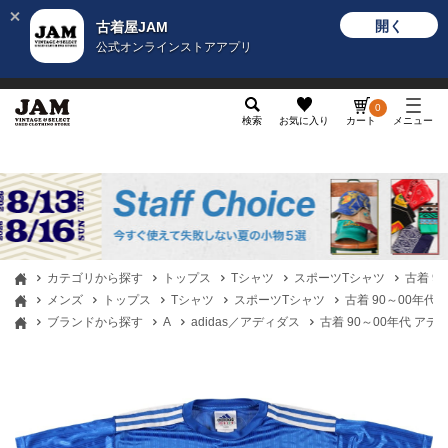
開く
古着屋JAM
公式オンラインストアアプリ
メンズ
レディース
カテゴリ
ヴィンテージ
グッ
0
検索
お気に入り
カート
メニュー
カテゴリから探す
トップス
Tシャツ
スポーツTシャツ
古着 9
メンズ
トップス
Tシャツ
スポーツTシャツ
古着 90～00年代 
ブランドから探す
A
adidas／アディダス
古着 90～00年代 アデ