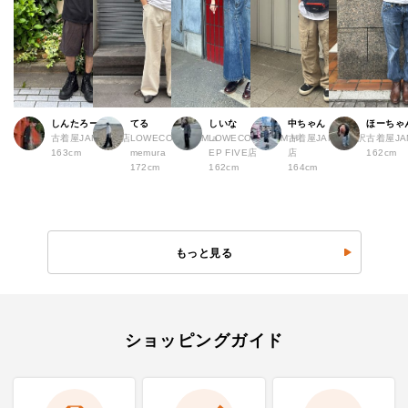
しんたろー
てる
しいな
中ちゃん
ほーちゃ
古着屋JAM 仙台店
LOWECO by JAM a
LOWECO by JAM H
古着屋JAM 下北沢
古着屋J
163cm
memura
EP FIVE店
店
162cm
172cm
162cm
164cm
もっと見る
ショッピングガイド