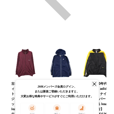
古着 00年代 アデ
古着 90年代 アデ
古着 90～00年代
JAMメンバーズ会員ログイン、
ィダス adidas ス
ィダス adidas チ
アディダス adidas
または新規ご登録いただきますと、
トライプ柄 ジャー
ェック柄 バックロ
ハイネック ナイロ
大変お得な特典やサービスがすぐにご利用いただけます。
ジ トラックジャケ
ゴ ナイロンパーカ
ンプルオーバー メ
ット メンズXL相当
ー メンズM相当 ヴ
ンズXL相当 /eaa60
/eaa612685 【中
ィンテージ /eaa45
9877 【中古】 【2