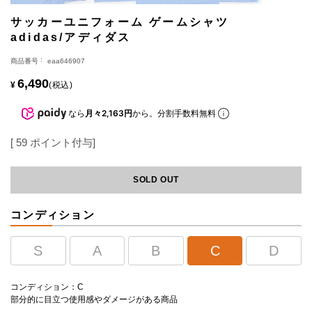
サッカーユニフォーム ゲームシャツ
adidas/アディダス
商品番号
eaa646907
6,490
¥
税込
なら
月々2,163円
から。分割手数料無料
[
59
ポイント付与]
SOLD OUT
コンディション
S
A
B
C
D
コンディション：C
部分的に目立つ使用感やダメージがある商品