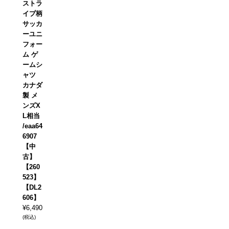
ストラ
イプ柄
サッカ
ーユニ
フォー
ム ゲ
ームシ
ャツ
カナダ
製 メ
ンズX
L相当
/eaa64
6907
【中
古】
【260
523】
【DL2
606】
¥
6,490
(税込)