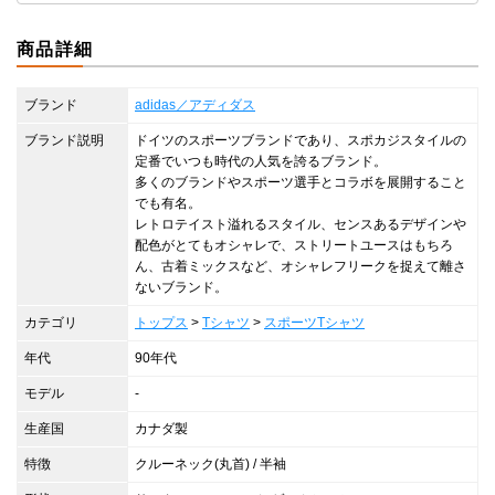
商品詳細
ブランド
adidas／アディダス
ブランド説明
ドイツのスポーツブランドであり、スポカジスタイルの
定番でいつも時代の人気を誇るブランド。
多くのブランドやスポーツ選手とコラボを展開すること
でも有名。
レトロテイスト溢れるスタイル、センスあるデザインや
配色がとてもオシャレで、ストリートユースはもちろ
ん、古着ミックスなど、オシャレフリークを捉えて離さ
ないブランド。
カテゴリ
トップス
>
Tシャツ
>
スポーツTシャツ
年代
90年代
モデル
-
生産国
カナダ製
特徴
クルーネック(丸首) / 半袖