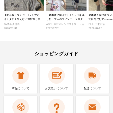
【保存版】リンガーTシャツと
【夏本番に向けて】Tシャツを楽
夏本番！個性派リメ
は？ダサく見えない選び方と着こ
しむ、大人のヴィンテージスタイ
で自分だけのsumm
なし完全ガイド
ル
へ！
JAM 心斎橋店
ADEL 堀江オレンジストリート店
Elulu 下北沢店
2026/07/31
2026/07/31
2026/07/26
ショッピングガイド
商品について
お支払いに
ついて
配送について