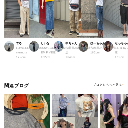
てる
しいな
中ちゃん
ほーちゃん
なっちゃ
LOWECO by JAM a
LOWECO by JAM H
古着屋JAM 下北沢
古着屋JAM 広島店
Elulu b
memura
EP FIVE店
店
162cm
店
172cm
162cm
164cm
152cm
関連ブログ
ブログをもっと見る