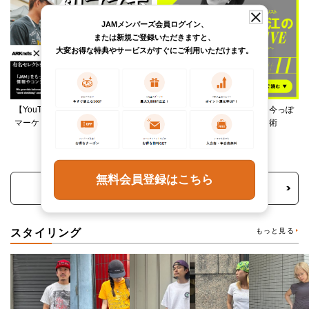
JAMメンバーズ会員ログイン、
または新規ご登録いただきますと、
大変お得な特典やサービスがすぐにご利用いただけます。
【YouTube】ARKnetsコラボ！028
柄ワンピースは夏の切り札、今っぽ
マーケットで本気ショッピング
く着るレイヤード＆ミックス術
無料会員登録はこちら
トピックス・特集をもっと見る
スタイリング
もっと見る