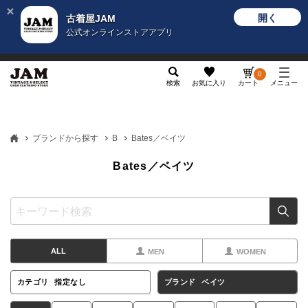
開く
古着屋JAM
公式オンラインストアアプリ
メンズ
レディース
カテゴリ
ヴィンテージ
グッ
0
検索
お気に入り
カート
メニュー
ブランドから探す
B
Bates／ベイツ
Bates／ベイツ
ALL
MEN
WOMEN
カテゴリ
指定なし
ブランド
ベイツ