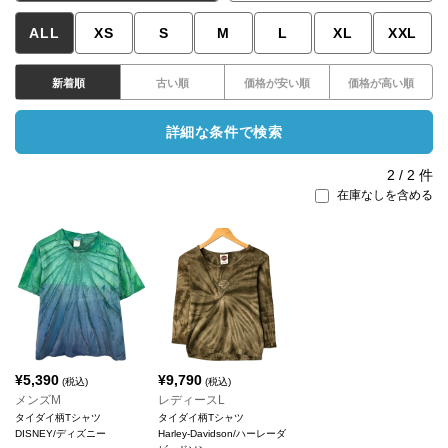
ALL
XS
S
M
L
XL
XXL
新着順
古い順
価格が安い順
価格が高い順
詳細な条件で検索
2
/
2
件
在庫なしを含める
¥
5,390
¥
9,790
(税込)
(税込)
メンズM
レディースL
タイダイ柄Tシャツ
タイダイ柄Tシャツ
DISNEY/ディズニー
Harley-Davidson/ハーレーダ