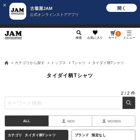
開く
古着屋JAM
公式オンラインストアアプリ
メンズ
レディース
カテゴリ
ヴィンテージ
グッ
0
検索
お気に入り
カート
メニュー
カテゴリから探す
トップス
Tシャツ
タイダイ柄Tシャツ
タイダイ柄Tシャツ
2
/
2
件
ALL
MEN
WOMEN
カテゴリ
タイダイ柄Tシャツ
ブランド
指定なし