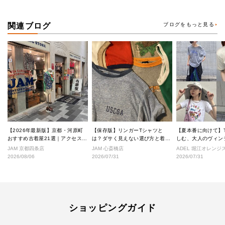
関連ブログ
ブログをもっと見る
【2026年最新版】京都・河原町
【保存版】リンガーTシャツと
【夏本番に向けて】
おすすめ古着屋21選｜アクセス良
は？ダサく見えない選び方と着こ
しむ、大人のヴィン
好な絶対行くべきショップ厳選！
なし完全ガイド
ル
JAM 京都四条店
JAM 心斎橋店
ADEL 堀江オレン
2026/08/06
2026/07/31
2026/07/31
ショッピングガイド