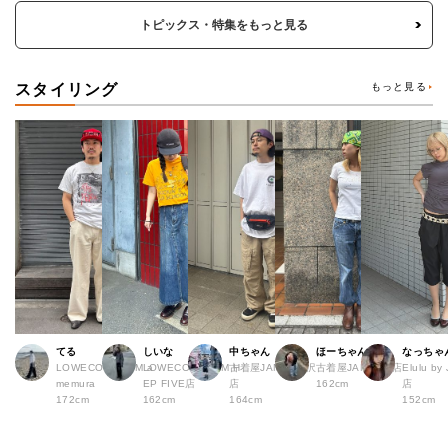
トピックス・特集をもっと見る
スタイリング
もっと見る
てる
しいな
中ちゃん
ほーちゃん
なっちゃ
LOWECO by JAM a
LOWECO by JAM H
古着屋JAM 下北沢
古着屋JAM 広島店
Elulu b
memura
EP FIVE店
店
162cm
店
172cm
162cm
164cm
152cm