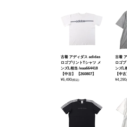
古着 アディダス adidas
古着 ア
ロゴプリントTシャツ メ
ロゴプ
ンズL相当 /eaa664418
ンズL相当
【中古】 【260807】
【中古】
¥
6,490
¥
4,290
(税込)