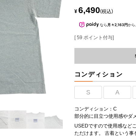
6,490
¥
税込
なら
月々2,163円
から
[
59
ポイント付与]
コンディション
S
A
コンディション：C
部分的に目立つ使用感やダ
USEDですので使用感など
ただけます。 古着という事