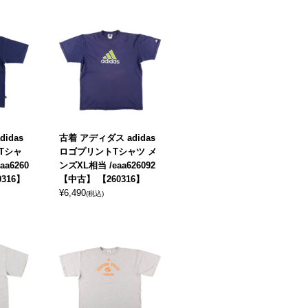
idas
古着 アディダス adidas
Tシャ
ロゴプリントTシャツ メ
a6260
ンズXL相当 /eaa626092
0316】
【中古】 【260316】
¥
6,490
(税込)