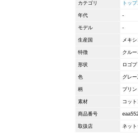
カテゴリ
トップ
年代
-
モデル
-
生産国
メキシ
特徴
クルーネ
形状
ロゴプ
色
グレー
柄
プリン
素材
コットン
商品番号
eaa55
取扱店
ネット