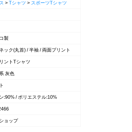
ス
>
Tシャツ
>
スポーツTシャツ
コ製
ック(丸首) / 半袖 / 両面プリント
リントTシャツ
系 灰色
ト
:90% / ポリエステル:10%
2466
ショップ