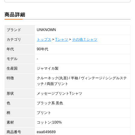
商品詳細
ブランド
UNKNOWN
カテゴリ
トップス
>
Tシャツ
>
その他Ｔシャツ
年代
90年代
モデル
-
生産国
ジャマイカ製
特徴
クルーネック(丸首) / 半袖 / ヴィンテージ / シングルステ
ッチ / 両面プリント
形状
メッセージプリントTシャツ
色
ブラック系 黒色
柄
プリント
素材
コットン:100%
商品番号
eaa649689