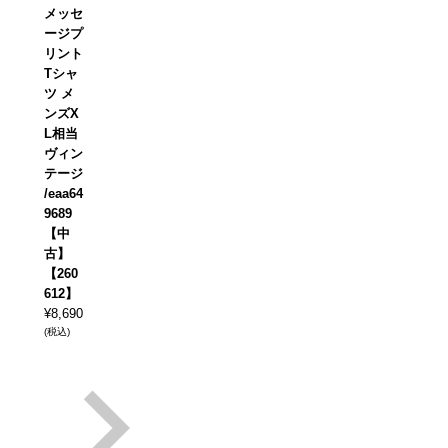
メッセ
ージプ
リント
Tシャ
ツ メ
ンズX
L相当
ヴィン
テージ
/eaa64
9689
【中
古】
【260
612】
¥
8,690
(税込)