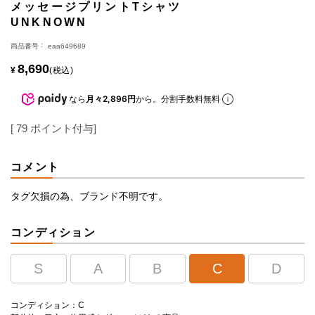
メッセージプリントTシャツ
UNKNOWN
商品番号
eaa649689
8,690
¥
税込
なら
月々2,896円
から。分割手数料無料
[
79
ポイント付与]
コメント
タグ欠損の為、ブランド不明です。
コンディション
S
A
B
C
D
コンディション：C