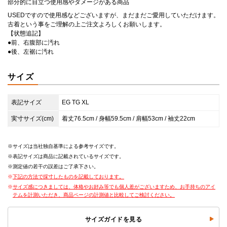
部分的に目立つ使用感やダメージがある商品
USEDですので使用感などございますが、まだまだご愛用していただけます。
古着という事をご理解の上ご注文よろしくお願いします。
【状態追記】
●前、右腹部に汚れ
●後、左裾に汚れ
サイズ
表記サイズ
EG TG XL
実寸サイズ(cm)
着丈76.5cm / 身幅59.5cm / 肩幅53cm / 袖丈22cm
サイズは当社独自基準による参考サイズです。
表記サイズは商品に記載されているサイズです。
測定値の若干の誤差はご了承下さい。
下記の方法で採寸したものを記載しております。
サイズ感につきましては、体格やお好み等でも個人差がございますため、お手持ちのアイ
テムを計測いただき、商品ページの計測値と比較してご検討ください。
サイズガイドを見る