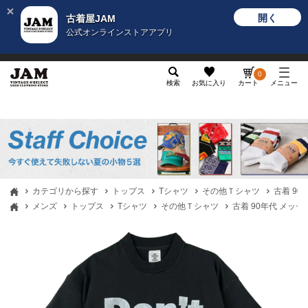
開く
古着屋JAM
公式オンラインストアアプリ
メンズ
レディース
カテゴリ
ヴィンテージ
グッ
0
検索
お気に入り
カート
メニュー
カテゴリから探す
トップス
Tシャツ
その他Ｔシャツ
古着 90
メンズ
トップス
Tシャツ
その他Ｔシャツ
古着 90年代 メッセ