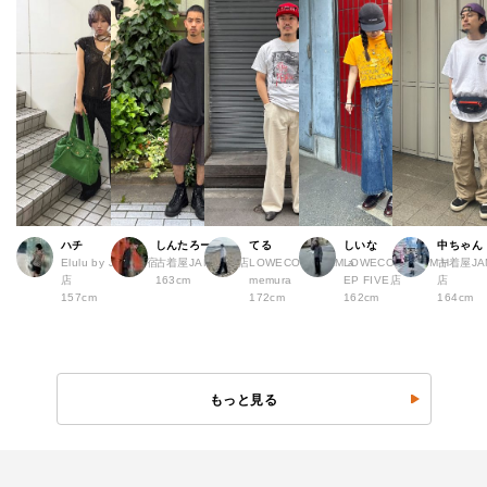
ハチ
しんたろー
てる
しいな
中ちゃん
Elulu by JAM 原宿
古着屋JAM 仙台店
LOWECO by JAM a
LOWECO by JAM H
古着屋JA
店
163cm
memura
EP FIVE店
店
157cm
172cm
162cm
164cm
もっと見る