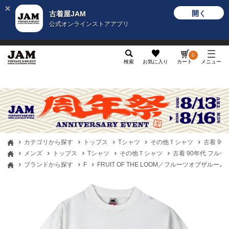
開く
古着屋JAM
公式オンラインストアアプリ
メンズ
レディース
カテゴリ
ヴィンテージ
グッ
0
検索
お気に入り
カート
メニュー
カテゴリから探す
トップス
Tシャツ
その他Ｔシャツ
古着 90
メンズ
トップス
Tシャツ
その他Ｔシャツ
古着 90年代 フルーツ
ブランドから探す
F
FRUIT OF THE LOOM／フルーツオブザルーム