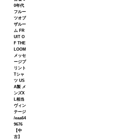
0年代
フルー
ツオブ
ザルー
ム FR
UIT O
F THE
LOOM
メッセ
ージプ
リント
Tシャ
ツ US
A製 メ
ンズX
L相当
ヴィン
テージ
/eaa64
9676
【中
古】