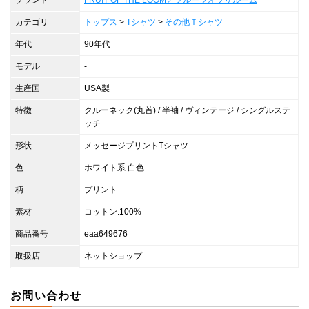
ブランド
FRUIT OF THE LOOM／フルーツオブザルーム
カテゴリ
トップス
>
Tシャツ
>
その他Ｔシャツ
年代
90年代
モデル
-
生産国
USA製
特徴
クルーネック(丸首) / 半袖 / ヴィンテージ / シングルステ
ッチ
形状
メッセージプリントTシャツ
色
ホワイト系 白色
柄
プリント
素材
コットン:100%
商品番号
eaa649676
取扱店
ネットショップ
お問い合わせ