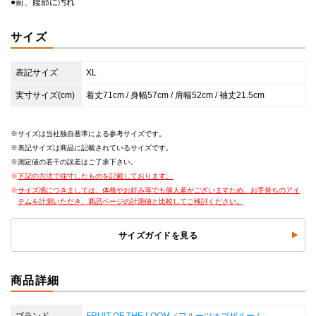
●前、腹部に汚れ
サイズ
表記サイズ
XL
実寸サイズ(cm)
着丈71cm / 身幅57cm / 肩幅52cm / 袖丈21.5cm
サイズは当社独自基準による参考サイズです。
表記サイズは商品に記載されているサイズです。
測定値の若干の誤差はご了承下さい。
下記の方法で採寸したものを記載しております。
サイズ感につきましては、体格やお好み等でも個人差がございますため、お手持ちのアイ
テムを計測いただき、商品ページの計測値と比較してご検討ください。
サイズガイドを見る
商品詳細