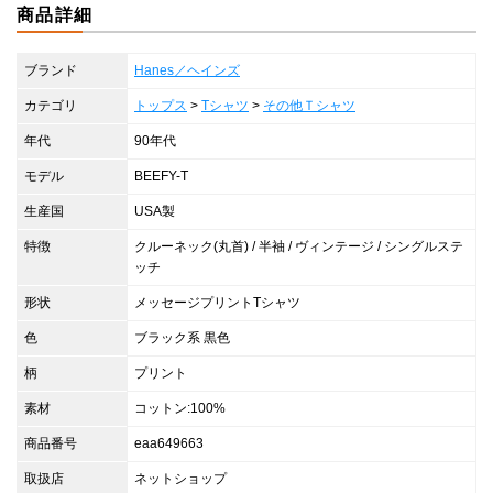
商品詳細
ブランド
Hanes／ヘインズ
カテゴリ
トップス
>
Tシャツ
>
その他Ｔシャツ
年代
90年代
モデル
BEEFY-T
生産国
USA製
特徴
クルーネック(丸首) / 半袖 / ヴィンテージ / シングルステ
ッチ
形状
メッセージプリントTシャツ
色
ブラック系 黒色
柄
プリント
素材
コットン:100%
商品番号
eaa649663
取扱店
ネットショップ