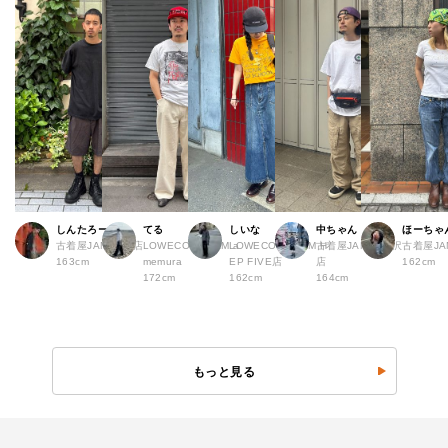
しんたろー
てる
しいな
中ちゃん
ほーちゃ
古着屋JAM 仙台店
LOWECO by JAM a
LOWECO by JAM H
古着屋JAM 下北沢
古着屋J
163cm
memura
EP FIVE店
店
162cm
172cm
162cm
164cm
もっと見る