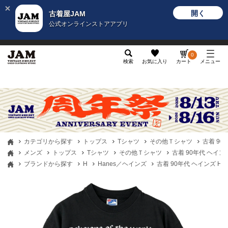
開く
古着屋JAM
公式オンラインストアアプリ
メンズ
レディース
カテゴリ
ヴィンテージ
グッ
0
検索
お気に入り
カート
メニュー
カテゴリから探す
トップス
Tシャツ
その他Ｔシャツ
古着 90
メンズ
トップス
Tシャツ
その他Ｔシャツ
古着 90年代 ヘインズ
ブランドから探す
H
Hanes／ヘインズ
古着 90年代 ヘインズ Ha