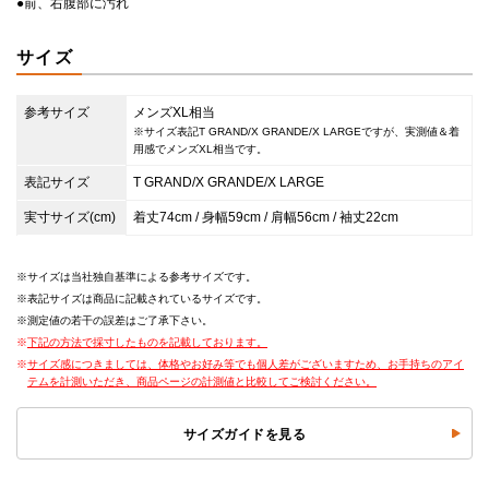
●前、右腹部に汚れ
サイズ
参考サイズ
メンズXL相当
※サイズ表記T GRAND/X GRANDE/X LARGEですが、実測値＆着
用感でメンズXL相当です。
表記サイズ
T GRAND/X GRANDE/X LARGE
実寸サイズ(cm)
着丈74cm / 身幅59cm / 肩幅56cm / 袖丈22cm
サイズは当社独自基準による参考サイズです。
表記サイズは商品に記載されているサイズです。
測定値の若干の誤差はご了承下さい。
下記の方法で採寸したものを記載しております。
サイズ感につきましては、体格やお好み等でも個人差がございますため、お手持ちのアイ
テムを計測いただき、商品ページの計測値と比較してご検討ください。
サイズガイドを見る