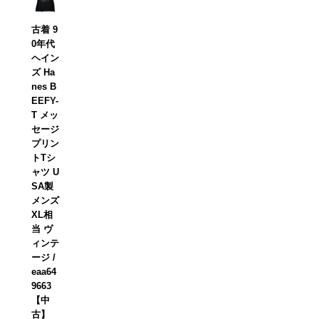
古着 9
0年代
ヘイン
ズ Ha
nes B
EEFY-
T メッ
セージ
プリン
トTシ
ャツ U
SA製
メンズ
XL相
当 ヴ
ィンテ
ージ /
eaa64
9663
【中
古】