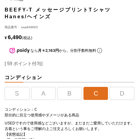
BEEFY-T メッセージプリントTシャツ
Hanes/ヘインズ
商品番号
eaa649663
6,490
¥
税込
なら
月々2,163円
から。分割手数料無料
[
59
ポイント付与]
コンディション
S
A
B
C
D
コンディション：C
部分的に目立つ使用感やダメージがある商品
USEDですので使用感などございますが、まだまだご愛用していただけます。
古着という事をご理解の上ご注文よろしくお願いします。
【状態追記】