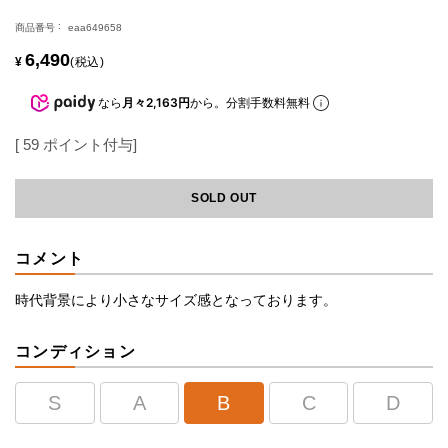
商品番号
eaa649658
6,490
¥
税込
なら
月々2,163円
から。分割手数料無料
[
59
ポイント付与]
SOLD OUT
コメント
時代背景により小さなサイズ感となっております。
コンディション
S
A
B
C
D