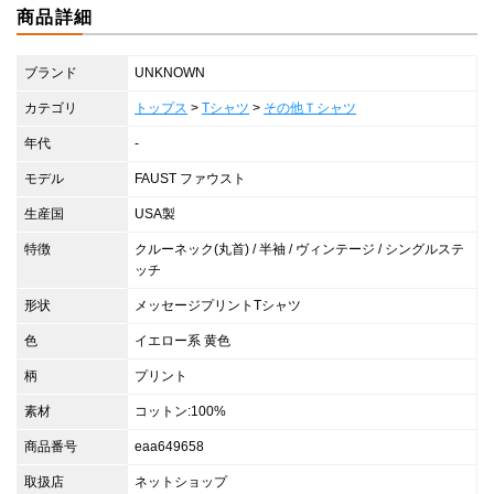
商品詳細
ブランド
UNKNOWN
カテゴリ
トップス
>
Tシャツ
>
その他Ｔシャツ
年代
-
モデル
FAUST ファウスト
生産国
USA製
特徴
クルーネック(丸首) / 半袖 / ヴィンテージ / シングルステ
ッチ
形状
メッセージプリントTシャツ
色
イエロー系 黄色
柄
プリント
素材
コットン:100%
商品番号
eaa649658
取扱店
ネットショップ