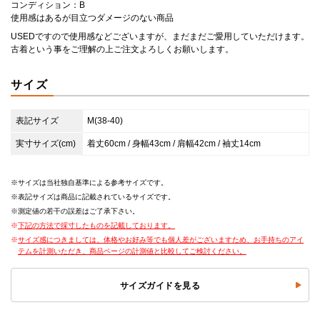
コンディション：B
使用感はあるが目立つダメージのない商品
USEDですので使用感などございますが、まだまだご愛用していただけます。
古着という事をご理解の上ご注文よろしくお願いします。
サイズ
表記サイズ
M(38-40)
実寸サイズ(cm)
着丈60cm / 身幅43cm / 肩幅42cm / 袖丈14cm
サイズは当社独自基準による参考サイズです。
表記サイズは商品に記載されているサイズです。
測定値の若干の誤差はご了承下さい。
下記の方法で採寸したものを記載しております。
サイズ感につきましては、体格やお好み等でも個人差がございますため、お手持ちのアイ
テムを計測いただき、商品ページの計測値と比較してご検討ください。
サイズガイドを見る