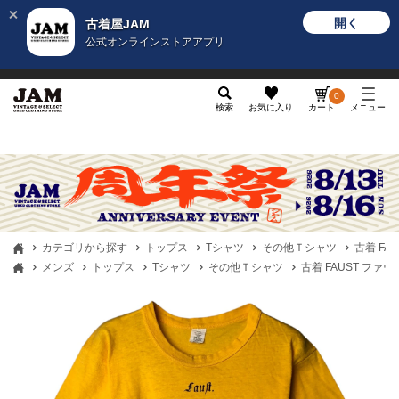
開く
古着屋JAM
公式オンラインストアアプリ
メンズ
レディース
カテゴリ
ヴィンテージ
グッ
0
検索
お気に入り
カート
メニュー
カテゴリから探す
トップス
Tシャツ
その他Ｔシャツ
古着 FA
メンズ
トップス
Tシャツ
その他Ｔシャツ
古着 FAUST ファ