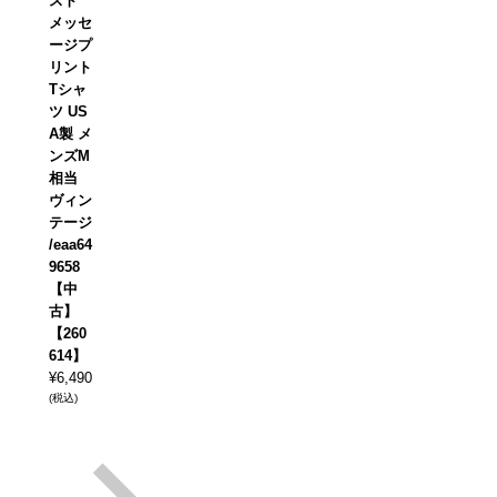
スト
メッセ
ージプ
リント
Tシャ
ツ US
A製 メ
ンズM
相当
ヴィン
テージ
/eaa64
9658
【中
古】
【260
614】
¥
6,490
(税込)