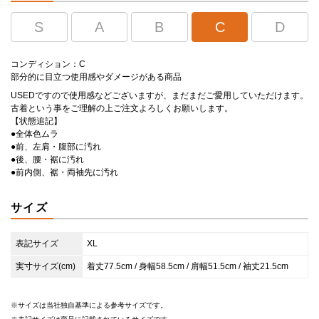
S
A
B
C
D
コンディション：C
部分的に目立つ使用感やダメージがある商品
USEDですので使用感などございますが、まだまだご愛用していただけます。
古着という事をご理解の上ご注文よろしくお願いします。
【状態追記】
●全体色ムラ
●前、左肩・腹部に汚れ
●後、腰・裾に汚れ
●前内側、裾・両袖先に汚れ
サイズ
表記サイズ
XL
実寸サイズ(cm)
着丈77.5cm / 身幅58.5cm / 肩幅51.5cm / 袖丈21.5cm
サイズは当社独自基準による参考サイズです。