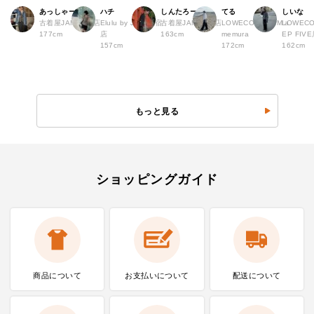
あっしゃー
ハチ
しんたろー
てる
しいな
古着屋JAM 原宿店
Elulu by JAM 原宿
古着屋JAM 仙台店
LOWECO by JAM a
LOWECO
177cm
店
163cm
memura
EP FI
157cm
172cm
162cm
もっと見る
ショッピングガイド
商品について
お支払いに
ついて
配送について