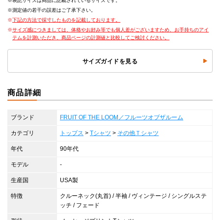
表記サイズは商品に記載されているサイズです。
測定値の若干の誤差はご了承下さい。
下記の方法で採寸したものを記載しております。
サイズ感につきましては、体格やお好み等でも個人差がございますため、お手持ちのアイ
テムを計測いただき、商品ページの計測値と比較してご検討ください。
サイズガイドを見る
商品詳細
ブランド
FRUIT OF THE LOOM／フルーツオブザルーム
カテゴリ
トップス
>
Tシャツ
>
その他Ｔシャツ
年代
90年代
モデル
-
生産国
USA製
特徴
クルーネック(丸首) / 半袖 / ヴィンテージ / シングルステ
ッチ / フェード