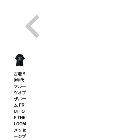
古着 9
0年代
フルー
ツオブ
ザルー
ム FR
UIT O
F THE
LOOM
メッセ
ージプ