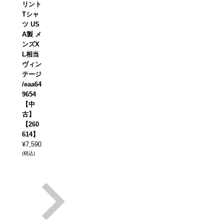
リント
Tシャ
ツ US
A製 メ
ンズX
L相当
ヴィン
テージ
/eaa64
9654
【中
古】
【260
614】
¥
7,590
(税込)