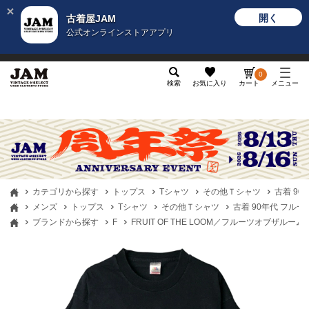
開く
古着屋JAM
公式オンラインストアアプリ
メンズ
レディース
カテゴリ
ヴィンテージ
グッ
0
検索
お気に入り
カート
メニュー
カテゴリから探す
トップス
Tシャツ
その他Ｔシャツ
古着 90
メンズ
トップス
Tシャツ
その他Ｔシャツ
古着 90年代 フルーツ
ブランドから探す
F
FRUIT OF THE LOOM／フルーツオブザルーム