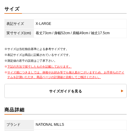
サイズ
表記サイズ
X-LARGE
実寸サイズ(cm)
着丈73cm / 身幅52cm / 肩幅49cm / 袖丈17.5cm
サイズは当社独自基準による参考サイズです。
表記サイズは商品に記載されているサイズです。
測定値の若干の誤差はご了承下さい。
下記の方法で採寸したものを記載しております。
サイズ感につきましては、体格やお好み等でも個人差がございますため、お手持ちのアイ
テムを計測いただき、商品ページの計測値と比較してご検討ください。
サイズガイドを見る
商品詳細
ブランド
NATIONAL MILLS