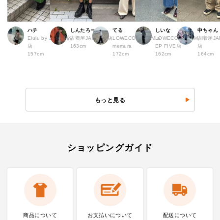
ハチ
しんたろー
てる
しいな
中ちゃん
Elulu by JAM 原宿
古着屋JAM 仙台店
LOWECO by JAM a
LOWECO by JAM H
古着屋JA
店
163cm
memura
EP FIVE店
店
157cm
172cm
162cm
164cm
もっと見る
ショッピングガイド
商品について
お支払いに
ついて
配送について