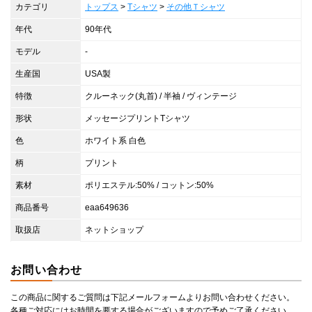
カテゴリ
トップス
>
Tシャツ
>
その他Ｔシャツ
年代
90年代
モデル
-
生産国
USA製
特徴
クルーネック(丸首) / 半袖 / ヴィンテージ
形状
メッセージプリントTシャツ
色
ホワイト系 白色
柄
プリント
素材
ポリエステル:50% / コットン:50%
商品番号
eaa649636
取扱店
ネットショップ
お問い合わせ
この商品に関するご質問は下記メールフォームよりお問い合わせください。
各種ご対応にはお時間を要する場合がございますので予めご了承ください。