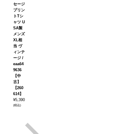
セージ
プリン
トTシ
ャツ U
SA製
メンズ
XL相
当 ヴ
ィンテ
ージ /
eaa64
9636
【中
古】
【260
614】
¥
5,390
(税込)