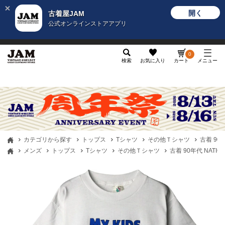
開く
古着屋JAM
公式オンラインストアアプリ
メンズ
レディース
カテゴリ
ヴィンテージ
グッ
0
検索
お気に入り
カート
メニュー
カテゴリから探す
トップス
Tシャツ
その他Ｔシャツ
古着 90
メンズ
トップス
Tシャツ
その他Ｔシャツ
古着 90年代 NATI