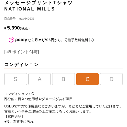
メッセージプリントTシャツ
NATIONAL MILLS
商品番号
eaa649636
5,390
¥
税込
なら
月々1,796円
から。分割手数料無料
[
49
ポイント付与]
コンディション
S
A
B
C
D
コンディション：C
部分的に目立つ使用感やダメージがある商品
USEDですので使用感などございますが、まだまだご愛用していただけます。
古着という事をご理解の上ご注文よろしくお願いします。
【状態追記】
●後、右背中に汚れ