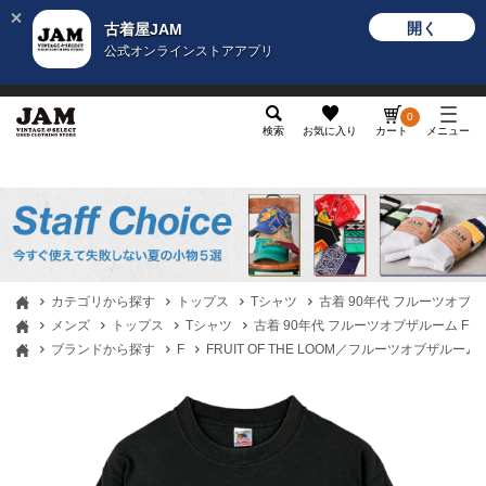
開く
古着屋JAM
公式オンラインストアアプリ
メンズ
レディース
カテゴリ
ヴィンテージ
グッ
0
検索
お気に入り
カート
メニュー
カテゴリから探す
トップス
Tシャツ
古着 90年代 フルーツオブザルー
メンズ
トップス
Tシャツ
古着 90年代 フルーツオブザルーム FRUIT
ブランドから探す
F
FRUIT OF THE LOOM／フルーツオブザルーム