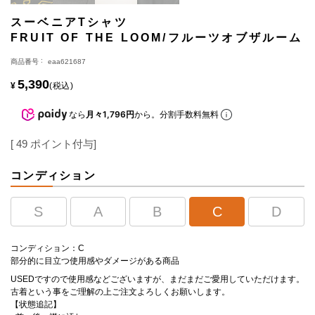
スーベニアTシャツ
FRUIT OF THE LOOM/フルーツオブザルーム
商品番号
eaa621687
5,390
¥
税込
なら
月々1,796円
から。分割手数料無料
[
49
ポイント付与]
コンディション
S
A
B
C
D
コンディション：C
部分的に目立つ使用感やダメージがある商品
USEDですので使用感などございますが、まだまだご愛用していただけます。
古着という事をご理解の上ご注文よろしくお願いします。
【状態追記】