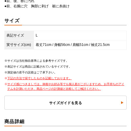
●前、後、襟に汚れ
●前、右腕に穴 胸部に剥げ 裾に糸抜け
サイズ
表記サイズ
L
実寸サイズ(cm)
着丈71cm / 身幅56cm / 肩幅51cm / 袖丈21.5cm
サイズは当社独自基準による参考サイズです。
表記サイズは商品に記載されているサイズです。
測定値の若干の誤差はご了承下さい。
下記の方法で採寸したものを記載しております。
サイズ感につきましては、体格やお好み等でも個人差がございますため、お手持ちのアイ
テムを計測いただき、商品ページの計測値と比較してご検討ください。
サイズガイドを見る
商品詳細