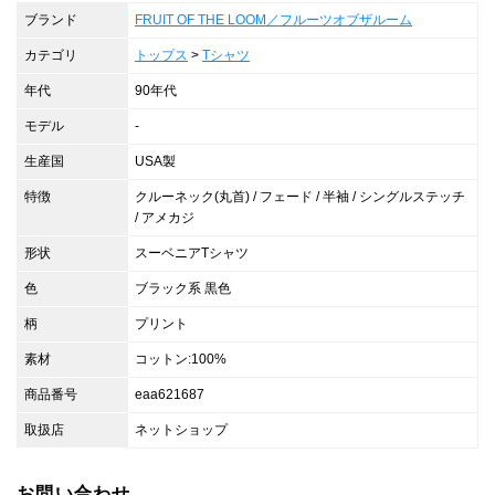
ブランド
FRUIT OF THE LOOM／フルーツオブザルーム
カテゴリ
トップス
>
Tシャツ
年代
90年代
モデル
-
生産国
USA製
特徴
クルーネック(丸首) / フェード / 半袖 / シングルステッチ
/ アメカジ
形状
スーベニアTシャツ
色
ブラック系 黒色
柄
プリント
素材
コットン:100%
商品番号
eaa621687
取扱店
ネットショップ
お問い合わせ