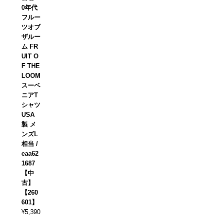
0年代
フルー
ツオブ
ザルー
ム FR
UIT O
F THE
LOOM
スーベ
ニアT
シャツ
USA
製 メ
ンズL
相当 /
eaa62
1687
【中
古】
【260
601】
¥
5,390