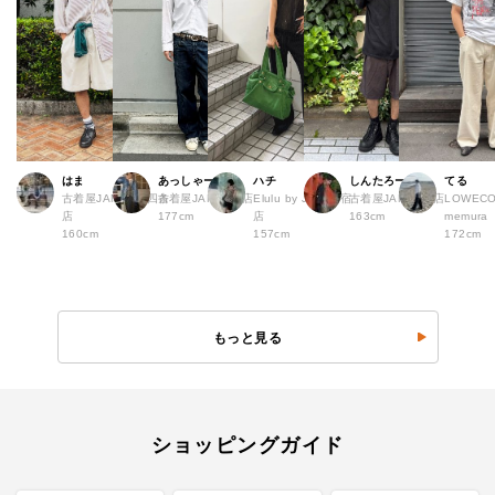
はま
あっしゃー
ハチ
しんたろー
てる
古着屋JAM 京都四条
古着屋JAM 原宿店
Elulu by JAM 原宿
古着屋JAM 仙台店
LOWECO 
店
177cm
店
163cm
memura
160cm
157cm
172cm
もっと見る
ショッピングガイド