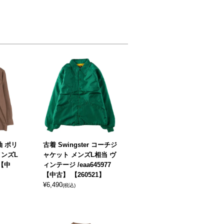
袖 ポリ
古着 Swingster コーチジ
メンズL
ャケット メンズL相当 ヴ
 【中
ィンテージ /eaa645977
【中古】 【260521】
¥
6,490
(税込)