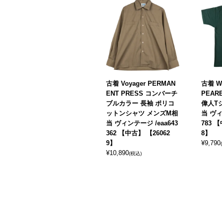
古着 Voyager PERMAN
古着 W
ENT PRESS コンバーチ
PEA
ブルカラー 長袖 ポリコ
偉人T
ットンシャツ メンズM相
当 ヴィ
当 ヴィンテージ /eaa643
783 
362 【中古】 【26062
8】
9】
¥
9,790
¥
10,890
(税込)