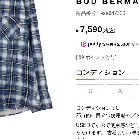
BUD BERM
商品番号
eaa647320
7,590
¥
税込
なら
月々2,530円
か
[
69
ポイント付与]
コンディション
S
A
コンディション：C
部分的に目立つ使用感やダ
USEDですので使用感など
ただけます。 古着という事