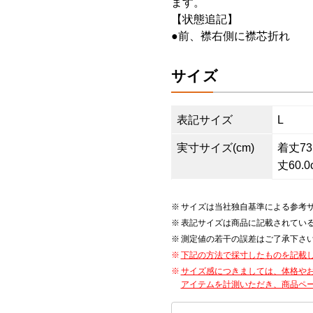
ます。
【状態追記】
●前、襟右側に襟芯折れ
サイズ
表記サイズ
L
実寸サイズ(cm)
着丈73.
丈60.0
サイズは当社独自基準による参考
表記サイズは商品に記載されてい
測定値の若干の誤差はご了承下さ
下記の方法で採寸したものを記載
サイズ感につきましては、体格や
アイテムを計測いただき、商品ペ