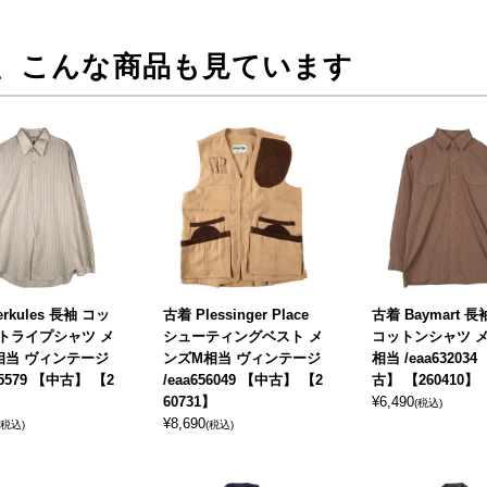
、こんな商品も見ています
erkules 長袖 コッ
古着 Plessinger Place
古着 Baymart 長
トライプシャツ メ
シューティングベスト メ
コットンシャツ 
相当 ヴィンテージ
ンズM相当 ヴィンテージ
相当 /eaa632034
95579 【中古】 【2
/eaa656049 【中古】 【2
古】 【260410】
】
60731】
¥
6,490
(税込)
¥
8,690
(税込)
(税込)