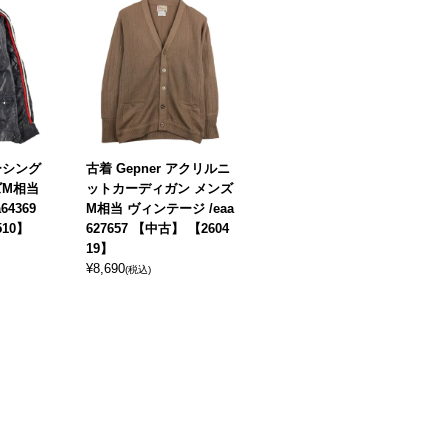
ーシング
古着 Gepner アクリルニ
ズM相当
ットカーディガン メンズ
64369
M相当 ヴィンテージ /eaa
510】
627657 【中古】 【2604
19】
¥
8,690
(税込)