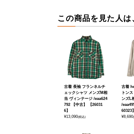
この商品を見た人は
古着 長袖 フランネルチ
古着 h
ェックシャツ メンズM相
トンス
当 ヴィンテージ /eaa624
ンズL
792 【中古】 【26031
/eaa4
6】
60323
¥
13,090
¥
8,690
(税込)