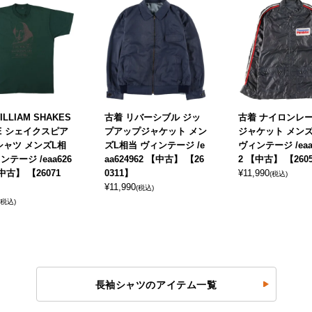
ILLIAM SHAKES
古着 リバーシブル ジッ
古着 ナイロンレ
RE シェイクスピア
プアップジャケット メン
ジャケット メン
シャツ メンズL相
ズL相当 ヴィンテージ /e
ヴィンテージ /eaa
ンテージ /eaa626
aa624962 【中古】 【26
2 【中古】 【260
【中古】 【26071
0311】
¥
11,990
(税込)
¥
11,990
(税込)
(税込)
長袖シャツのアイテム一覧