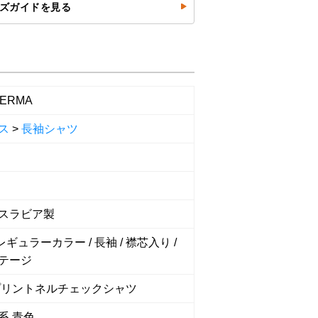
ズガイドを見る
BERMA
ス
>
長袖シャツ
スラビア製
 レギュラーカラー / 長袖 / 襟芯入り /
テージ
プリントネルチェックシャツ
系 青色