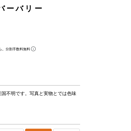
s/バーバリー
ら。分割手数料無料
産国不明です。写真と実物とでは色味
。