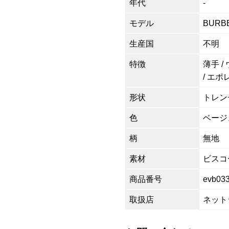
年代
-
モデル
BURB
生産国
不明
特徴
薄手 
/ エ
形状
トレン
色
ベージ
柄
無地
素材
ビスコー
商品番号
evb03
取扱店
ネット