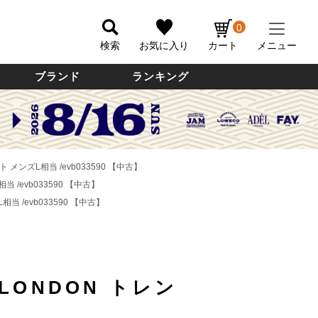
0
検索
お気に入り
カート
メニュー
ブランド
ランキング
ト メンズL相当 /evb033590 【中古】
当 /evb033590 【中古】
相当 /evb033590 【中古】
 LONDON トレン