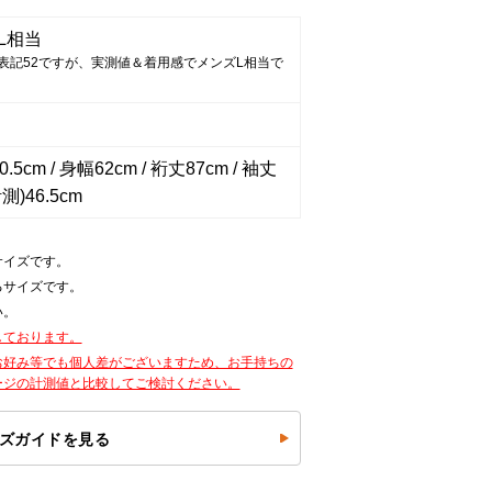
L相当
表記52ですが、実測値＆着用感でメンズL相当で
.5cm / 身幅62cm / 裄丈87cm / 袖丈
測)46.5cm
サイズです。
るサイズです。
い。
しております。
お好み等でも個人差がございますため、お手持ちの
ージの計測値と比較してご検討ください。
ズガイドを見る