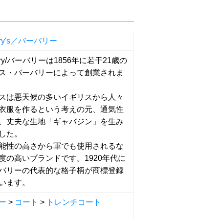
erry's／バーバリー
erry/バーバリーは1856年に若干21歳の
ス・バーバリーによって創業されま
スは悪天候の多いイギリスから人々
衣服を作るという考えの元、通気性
、丈夫な生地「ギャバジン」を生み
した。
能性の高さから軍でも使用されるな
度の高いブランドです。1920年代に
バリーの代表的な格子柄が商標登録
います。
ー
>
コート
>
トレンチコート