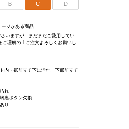
B
C
D
メージがある商品
ございますが、まだまだご愛用してい
をご理解の上ご注文よろしくお願いし
ット内・裾前立て下に汚れ 下部前立て
汚れ
左胸裏ボタン欠損
あり