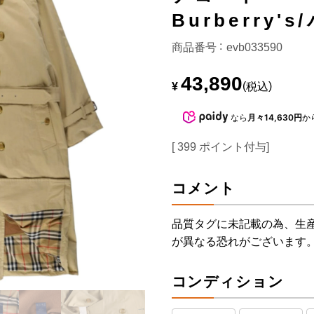
Burberry'
商品番号
evb033590
43,890
¥
税込
なら
月々14,630円
か
[
399
ポイント付与]
コメント
品質タグに未記載の為、生
が異なる恐れがございます
コンディション