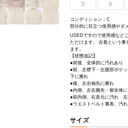
S
A
コンディション：C
部分的に目立つ使用感やダ
USEDですので使用感など
ただけます。 古着という事
ます。
【状態追記】
●前後、全体的に汚れあり
●前、左襟下・左腹部ポケ
下に擦れ
●後、左右袖先に擦れ
●内側、左右腕先・裾全体に
●前内側、右首元に汚れ 
●ウエストベルト裏表、汚れ
サイズ