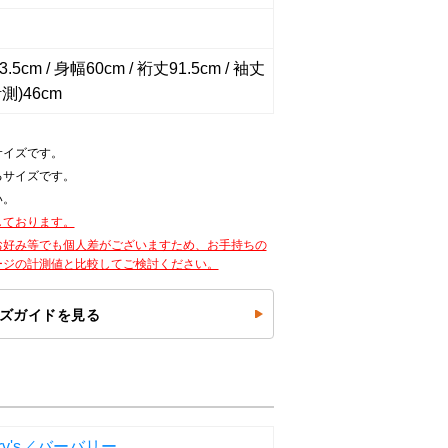
.5cm / 身幅60cm / 裄丈91.5cm / 袖丈
測)46cm
サイズです。
るサイズです。
い。
しております。
お好み等でも個人差がございますため、お手持ちの
ージの計測値と比較してご検討ください。
ズガイドを見る
erry's／バーバリー