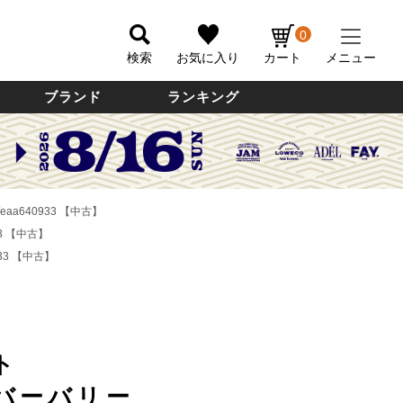
0
検索
お気に入り
カート
メニュー
ブランド
ランキング
eaa640933 【中古】
33 【中古】
33 【中古】
ト
s/バーバリー