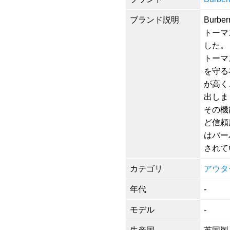
ブランド説明
Burb
トーマ
した。
トーマ
を守る
が高く
出しま
その機
ど信頼
はバー
されて
カテゴリ
アウタ
年代
-
モデル
-