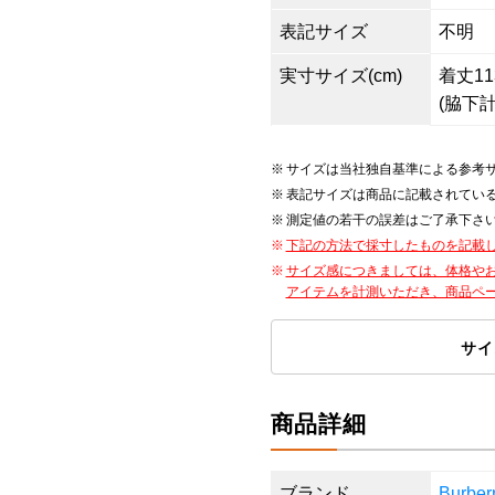
表記サイズ
不明
実寸サイズ(cm)
着丈113
(脇下計
サイズは当社独自基準による参考
表記サイズは商品に記載されてい
測定値の若干の誤差はご了承下さ
下記の方法で採寸したものを記載
サイズ感につきましては、体格や
アイテムを計測いただき、商品ペ
サイ
商品詳細
ブランド
Burb