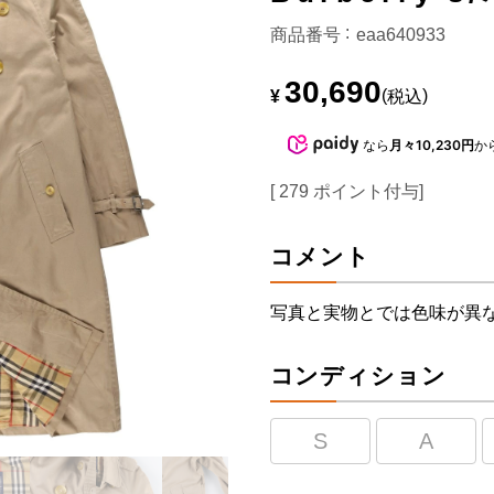
商品番号
eaa640933
30,690
¥
税込
なら
月々10,230円
か
[
279
ポイント付与]
コメント
写真と実物とでは色味が異
コンディション
S
A