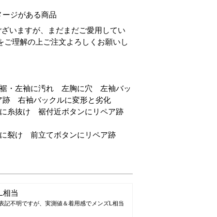
メージがある商品
ございますが、まだまだご愛用してい
をご理解の上ご注文よろしくお願いし
両裾・左袖に汚れ 左胸に穴 左袖バッ
ア跡 右袖バックルに変形と劣化
近に糸抜け 裾付近ボタンにリペア跡
裾に裂け 前立てボタンにリペア跡
L相当
表記不明ですが、実測値＆着用感でメンズL相当