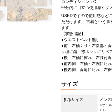
コンディション：C
部分的に目立つ使用感やダ
USEDですので使用感など
ただけます。 古着という事
ます。
【状態追記】
●ウエストベルト無し
●前、左袖ぐり・左腹部・
ク理に錆 襟ホックにリペ
●後、右袖に擦れ 左膝付
●前内側、右袖・左腕に汚れ
●後内側、両肩に汚れ 左
サイズ
参考サイズ
メンズ
※サイズ
です。