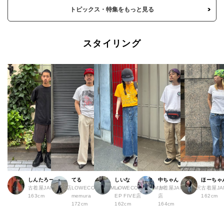
トピックス・特集をもっと見る
スタイリング
しんたろー
てる
しいな
中ちゃん
ほーちゃ
古着屋JAM 仙台店
LOWECO by JAM a
LOWECO by JAM H
古着屋JAM 下北沢
古着屋J
163cm
memura
EP FIVE店
店
162cm
172cm
162cm
164cm