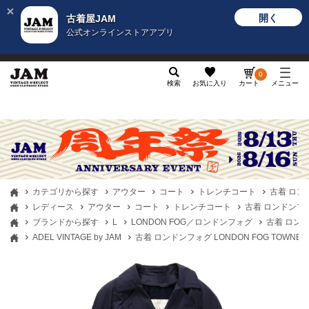
開く
古着屋JAM
公式オンラインストアアプリ
メンズ
レディース
カテゴリ
ヴィンテージ
グッ
0
検索
お気に入り
カート
メニュー
カテゴリから探す
アウター
コート
トレンチコート
古着 ロンド
レディース
アウター
コート
トレンチコート
古着 ロンドンフォグ
ブランドから探す
L
LONDON FOG／ロンドンフォグ
古着 ロンド
ADEL VINTAGE by JAM
古着 ロンドンフォグ LONDON FOG TOWNE