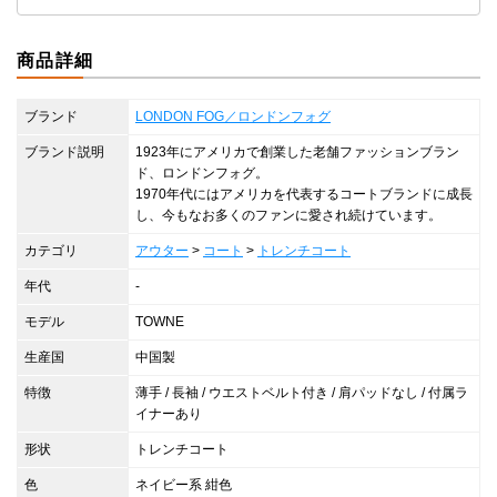
商品詳細
ブランド
LONDON FOG／ロンドンフォグ
ブランド説明
1923年にアメリカで創業した老舗ファッションブラン
ド、ロンドンフォグ。
1970年代にはアメリカを代表するコートブランドに成長
し、今もなお多くのファンに愛され続けています。
カテゴリ
アウター
>
コート
>
トレンチコート
年代
-
モデル
TOWNE
生産国
中国製
特徴
薄手 / 長袖 / ウエストベルト付き / 肩パッドなし / 付属ラ
イナーあり
形状
トレンチコート
色
ネイビー系 紺色