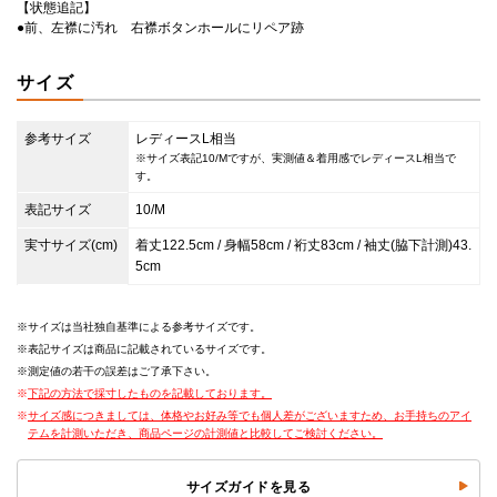
【状態追記】
●前、左襟に汚れ 右襟ボタンホールにリペア跡
サイズ
参考サイズ
レディースL相当
※サイズ表記10/Mですが、実測値＆着用感でレディースL相当で
す。
表記サイズ
10/M
実寸サイズ(cm)
着丈122.5cm / 身幅58cm / 裄丈83cm / 袖丈(脇下計測)43.
5cm
サイズは当社独自基準による参考サイズです。
表記サイズは商品に記載されているサイズです。
測定値の若干の誤差はご了承下さい。
下記の方法で採寸したものを記載しております。
サイズ感につきましては、体格やお好み等でも個人差がございますため、お手持ちのアイ
テムを計測いただき、商品ページの計測値と比較してご検討ください。
サイズガイドを見る