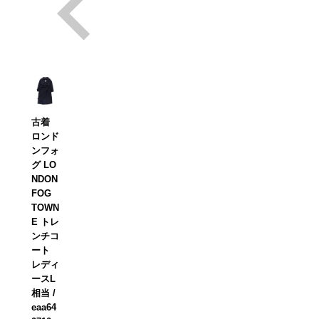
古着
ロンド
ンフォ
グ LO
NDON
FOG
TOWN
E トレ
ンチコ
ート
レディ
ースL
相当 /
eaa64