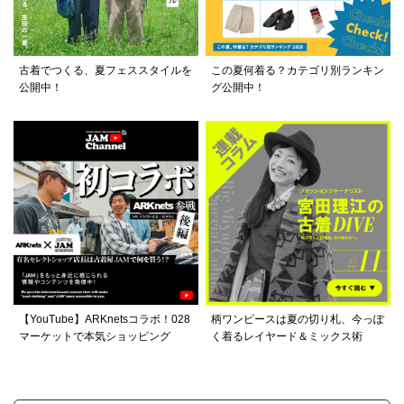
古着でつくる、夏フェススタイルを
この夏何着る？カテゴリ別ランキン
公開中！
グ公開中！
【YouTube】ARKnetsコラボ！028
柄ワンピースは夏の切り札、今っぽ
マーケットで本気ショッピング
く着るレイヤード＆ミックス術