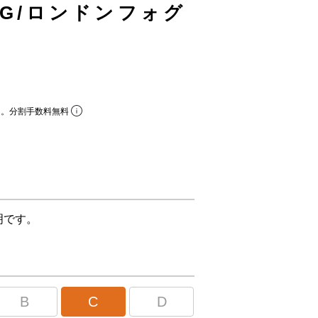
FOG/ロンドンフォグ
ら。分割手数料無料
明です。
B
C
D