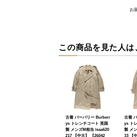
お
この商品を見た人は
古着 バーバリー Burberr
古着 バ
ys トレンチコート 英国
ys 
製 メンズM相当 /eaa620
製 メン
217 【中古】 【26042
33 【