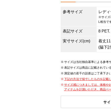
参考サイズ
レディ
※サイズ
L相当で
表記サイズ
8 PET.
実寸サイズ(cm)
着丈112
(脇下計
サイズは当社独自基準による参考
表記サイズは商品に記載されてい
測定値の若干の誤差はご了承下さ
下記の方法で採寸したものを記載
サイズ感につきましては、体格や
アイテムを計測いただき、商品ペ
サイ