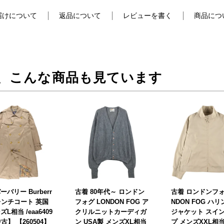
届けについて
返品について
レビューを書く
商品につ
、こんな商品も見ています
ーバリー Burberr
古着 80年代～ ロンドン
古着 ロンドンフォ
トレンチコート 英国
フォグ LONDON FOG ア
NDON FOG ハ
ズL相当 /eaa6409
クリルニットカーディガ
ジャケット スイ
中古】 【260504】
ン USA製 メンズXL相当
プ メンズXXL相