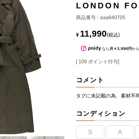
LONDON 
商品番号
eaa640705
11,990
¥
税込
なら
月々3,996円
か
[
109
ポイント付与]
コメント
タグに未記載の為、素材不
コンディション
S
A