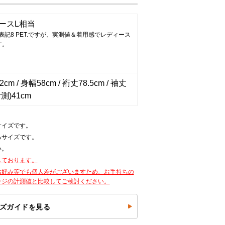
ースL相当
表記8 PET.ですが、実測値＆着用感でレディース
す。
cm / 身幅58cm / 裄丈78.5cm / 袖丈
測)41cm
サイズです。
るサイズです。
い。
しております。
お好み等でも個人差がございますため、お手持ちの
ージの計測値と比較してご検討ください。
ズガイドを見る