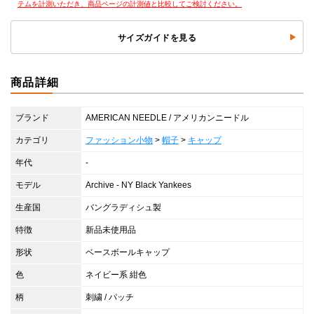
テムを計測いただき、商品ページの計測値と比較してご検討ください。
サイズガイドを見る
商品詳細
ブランド
AMERICAN NEEDLE / アメリカンニードル
カテゴリ
ファッション小物
>
帽子
>
キャップ
年代
-
モデル
Archive - NY Black Yankees
生産国
バングラディシュ製
特徴
新品未使用品
形状
ベースボールキャップ
色
ネイビー系 紺色
柄
刺繍 / パッチ