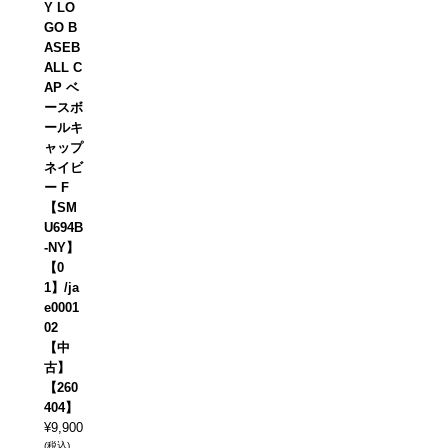
Y LO
GO B
ASEB
ALL C
AP ベ
ースボ
ールキ
ャップ
ネイビ
ー F
【SM
U694B
-NY】
【0
1】/ja
e0001
02
【中
古】
【260
404】
¥
9,900
(税込)