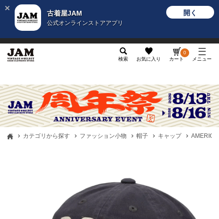
開く
古着屋JAM
公式オンラインストアアプリ
メンズ
レディース
カテゴリ
ヴィンテージ
グッ
0
検索
お気に入り
カート
メニュー
カテゴリから探す
ファッション小物
帽子
キャップ
AMERICA