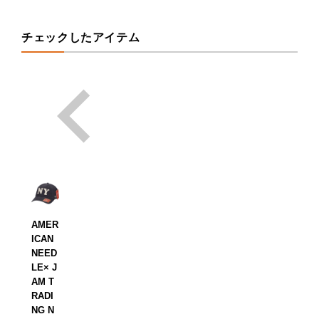
チェックしたアイテム
AMER
ICAN
NEED
LE× J
AM T
RADI
NG N