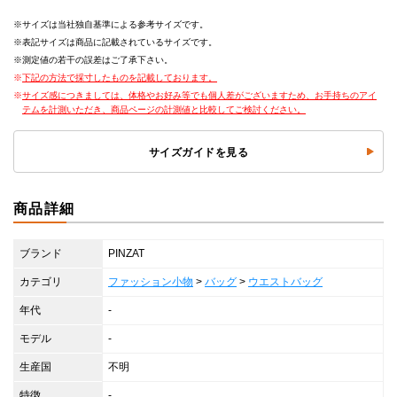
サイズは当社独自基準による参考サイズです。
表記サイズは商品に記載されているサイズです。
測定値の若干の誤差はご了承下さい。
下記の方法で採寸したものを記載しております。
サイズ感につきましては、体格やお好み等でも個人差がございますため、お手持ちのアイ
テムを計測いただき、商品ページの計測値と比較してご検討ください。
サイズガイドを見る
商品詳細
ブランド
PINZAT
カテゴリ
ファッション小物
>
バッグ
>
ウエストバッグ
年代
-
モデル
-
生産国
不明
特徴
-