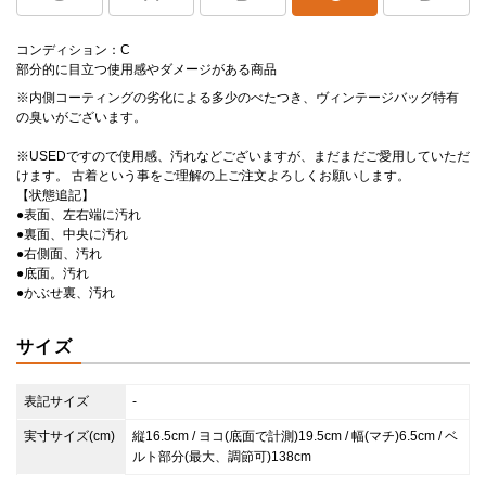
コンディション：C
部分的に目立つ使用感やダメージがある商品
※内側コーティングの劣化による多少のべたつき、ヴィンテージバッグ特有
の臭いがございます。
※USEDですので使用感、汚れなどございますが、まだまだご愛用していただ
けます。 古着という事をご理解の上ご注文よろしくお願いします。
【状態追記】
●表面、左右端に汚れ
●裏面、中央に汚れ
●右側面、汚れ
●底面。汚れ
●かぶせ裏、汚れ
サイズ
表記サイズ
-
実寸サイズ(cm)
縦16.5cm / ヨコ(底面で計測)19.5cm / 幅(マチ)6.5cm / ベ
ルト部分(最大、調節可)138cm