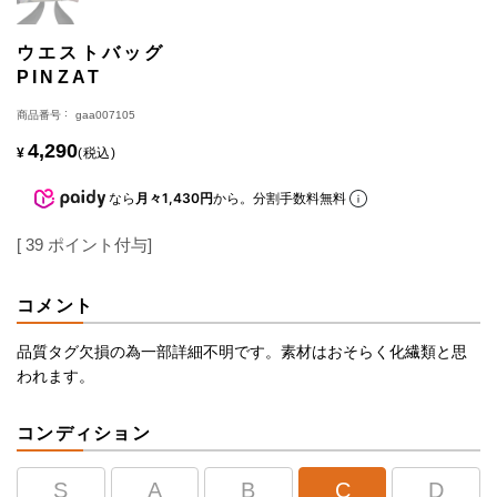
ウエストバッグ
PINZAT
商品番号
gaa007105
4,290
¥
税込
なら
月々1,430円
から。分割手数料無料
[
39
ポイント付与]
コメント
品質タグ欠損の為一部詳細不明です。素材はおそらく化繊類と思
われます。
コンディション
S
A
B
C
D