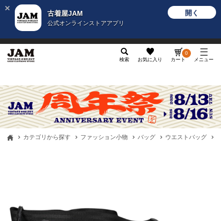
開く
古着屋JAM
公式オンラインストアアプリ
メンズ
レディース
カテゴリ
ヴィンテージ
グッ
0
検索
お気に入り
カート
メニュー
カテゴリから探す
ファッション小物
バッグ
ウエストバッグ
古