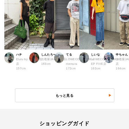
ハチ
しんたろー
てる
しいな
中ちゃん
Elulu by JAM 原宿
古着屋JAM 仙台店
LOWECO by JAM a
LOWECO by JAM H
古着屋JA
店
163cm
memura
EP FIVE店
店
157cm
172cm
162cm
164cm
もっと見る
ショッピングガイド