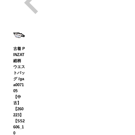
古着 P
INZAT
総柄
ウエス
トバッ
グ /ga
a0071
05
【中
古】
【260
223】
【SS2
606_1
0