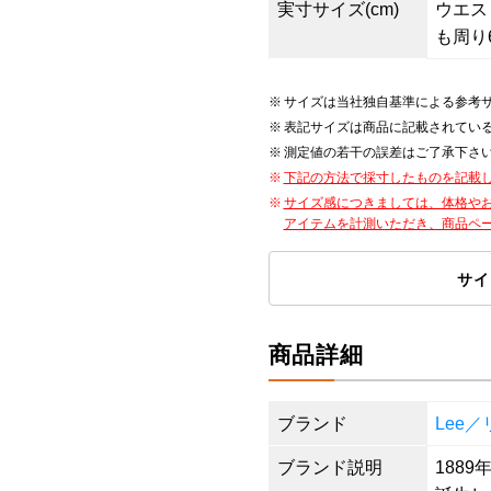
実寸サイズ(cm)
ウエスト7
も周り6
サイズは当社独自基準による参考
表記サイズは商品に記載されてい
測定値の若干の誤差はご了承下さ
下記の方法で採寸したものを記載
サイズ感につきましては、体格や
アイテムを計測いただき、商品ペ
サイ
商品詳細
ブランド
Lee／
ブランド説明
188