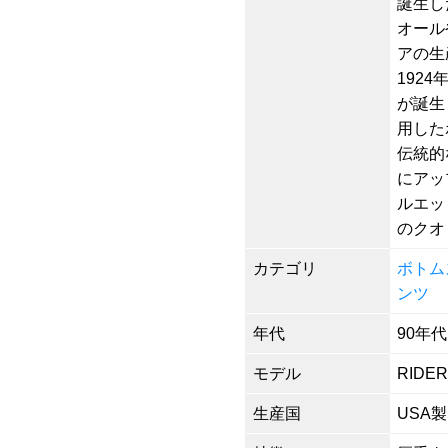
誕生し
オール
アの生
1924
が誕生
用した
伝統的
にアッ
ルエッ
のクオ
カテゴリ
ボトム
ンツ
年代
90年代
モデル
RIDE
生産国
USA製