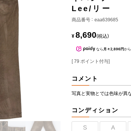
Lee/リー
商品番号
eaa639685
8,690
¥
税込
なら
月々2,896円
か
[
79
ポイント付与]
コメント
写真と実物とでは色味が異
コンディション
S
A