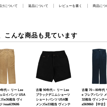
届けについて
返品について
レビューを書く
商品につ
、こんな商品も見ています
0年代～ リー Lee
古着 90年代～ リー Lee
古着 70～80年代 
ュロイパンツ USA
ブラックデニムショーツ
e フレアパンツ 
ズw36相当 ヴィ
ショートパンツ USA製
32相当 ヴィンテージ
/eaa639686
メンズw33相当 ヴィンテ
a569860 【中古】