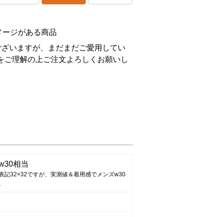
メージがある商品
ございますが、まだまだご愛用してい
をご理解の上ご注文よろしくお願いし
w30相当
表記32×32ですが、実測値＆着用感でメンズw30
。