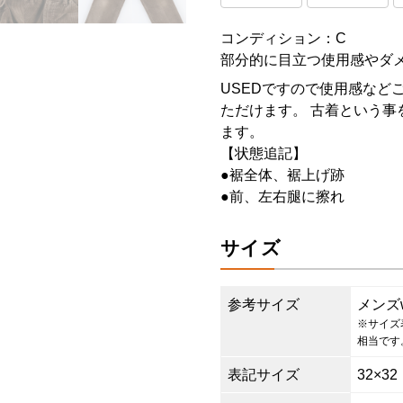
コンディション：C
部分的に目立つ使用感やダ
USEDですので使用感など
ただけます。 古着という事
ます。
【状態追記】
●裾全体、裾上げ跡
●前、左右腿に擦れ
サイズ
参考サイズ
メンズ
※サイズ
相当です
表記サイズ
32×32