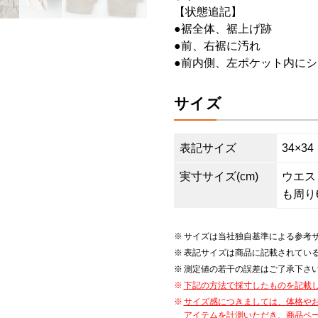
【状態追記】
●裾全体、裾上げ跡
●前、右裾に汚れ
●前内側、左ポケット内にシ
サイズ
表記サイズ
34×34
実寸サイズ(cm)
ウエスト8
も周り6
サイズは当社独自基準による参考
表記サイズは商品に記載されてい
測定値の若干の誤差はご了承下さ
下記の方法で採寸したものを記載
サイズ感につきましては、体格や
アイテムを計測いただき、商品ペ