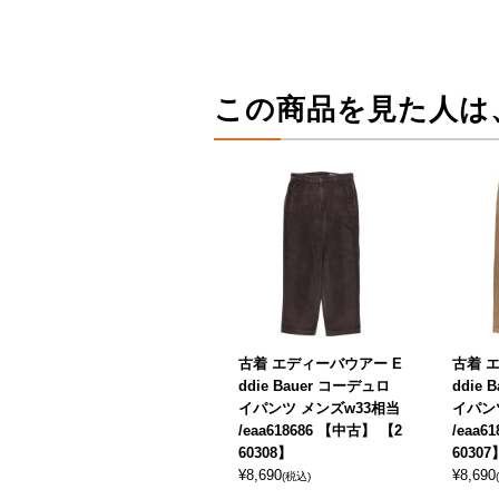
この商品を見た人は
古着 エディーバウアー E
古着 
ddie Bauer コーデュロ
ddie
イパンツ メンズw33相当
イパン
/eaa618686 【中古】 【2
/eaa6
60308】
60307
¥
8,690
¥
8,690
(税込)