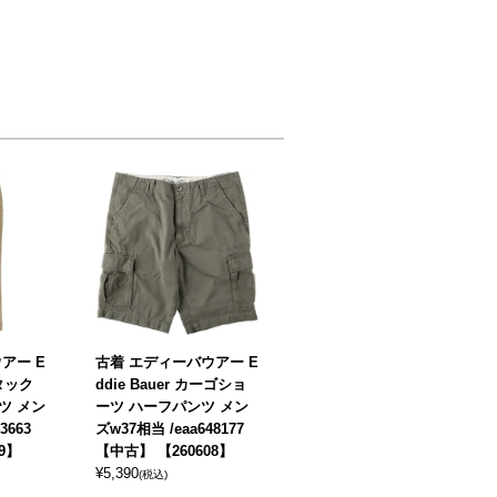
アー E
古着 エディーバウアー E
ータック
ddie Bauer カーゴショ
ツ メン
ーツ ハーフパンツ メン
3663
ズw37相当 /eaa648177
9】
【中古】 【260608】
¥
5,390
(税込)