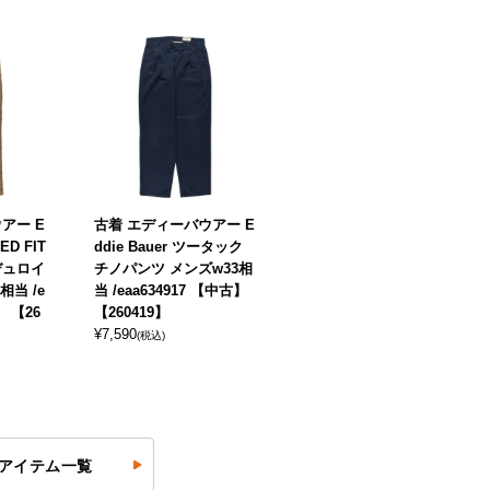
アー E
古着 エディーバウアー E
ED FIT
ddie Bauer ツータック
デュロイ
チノパンツ メンズw33相
相当 /e
当 /eaa634917 【中古】
】 【26
【260419】
¥
7,590
(税込)
アイテム一覧