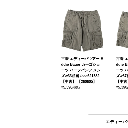
古着 エディーバウアー E
古着 
ddie Bauer カーゴショ
ddie
ーツ ハーフパンツ メン
ーツ 
ズw33相当 /eaa621382
ズw37相
【中古】 【260605】
【中古】
¥
5,390
¥
5,390
(税込)
エディーバ