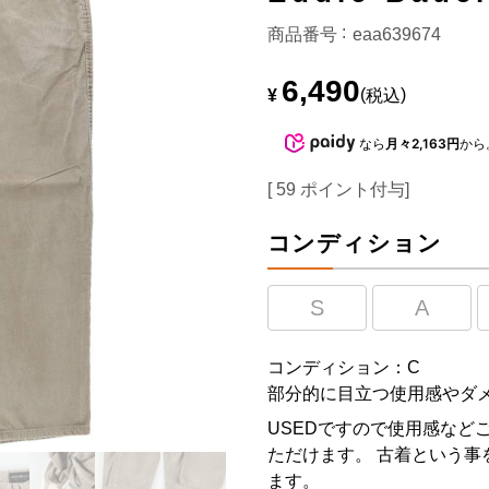
商品番号
eaa639674
6,490
¥
税込
なら
月々2,163円
から
[
59
ポイント付与]
コンディション
S
A
コンディション：C
部分的に目立つ使用感やダ
USEDですので使用感など
ただけます。 古着という事
ます。