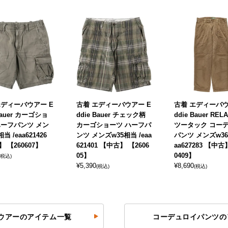
エディーバウアー E
古着 エディーバウアー E
古着 エディーバウ
 Bauer カーゴショ
ddie Bauer チェック柄
ddie Bauer RELA
ハーフパンツ メン
カーゴショーツ ハーフパ
ツータック コー
当 /eaa621426
ンツ メンズw35相当 /eaa
パンツ メンズw36
 【260607】
621401 【中古】 【2606
aa627283 【中古
05】
0409】
(税込)
¥
5,390
¥
8,690
(税込)
(税込)
ウアーのアイテム一覧
コーデュロイパンツの