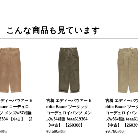
、こんな商品も見ています
エディーバウアー E
古着 エディーバウアー E
古着 エディーバウ
 Bauer コーデュロ
ddie Bauer ツータック
ddie Bauer ツ
ツ メンズw37相当
コーデュロイパンツ メン
コーデュロイパン
18384 【中古】 【2
ズw34相当 /eaa619364
ズw36相当 /eaa61
】
【中古】 【260308】
【中古】 【26030
¥
8,690
¥
9,790
(税込)
(税込)
(税込)