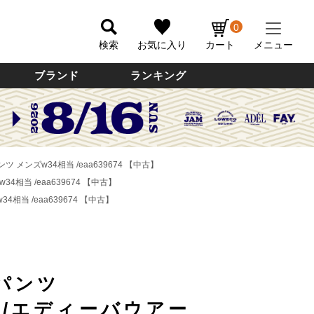
0
検索
お気に入り
カート
メニュー
ブランド
ランキング
ツ メンズw34相当 /eaa639674 【中古】
4相当 /eaa639674 【中古】
4相当 /eaa639674 【中古】
パンツ
uer/エディーバウアー