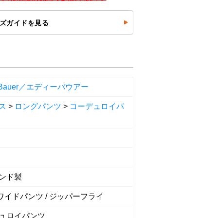
ズガイドを見る
e Bauer／エディーバウアー
ス
>
ロングパンツ
>
コーデュロイパ
ンド製
 ワイドパンツ / ジッパーフライ
ュロイパンツ